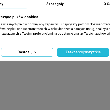
dy
Szczegóły
O C
warunkiem zapewnienia mu odpowiednich parametrów wody. Jako zwi
ie bezkręgowce morskie, jest bardzo wrażliwy na gwałtowne zmian
yczące plików cookies
Nie toleruje leków zawierających miedź.
a z własnych plików cookie, aby zapewnić Ci najwyższy poziom doświadczenia
ównież pliki cookie stron trzecich w celu ulepszenia naszych usług, analizy a 
am związanych z Twoimi preferencjami na podstawie analizy Twoich zachowa
Dostosuj
Zaakceptuj wszystkie