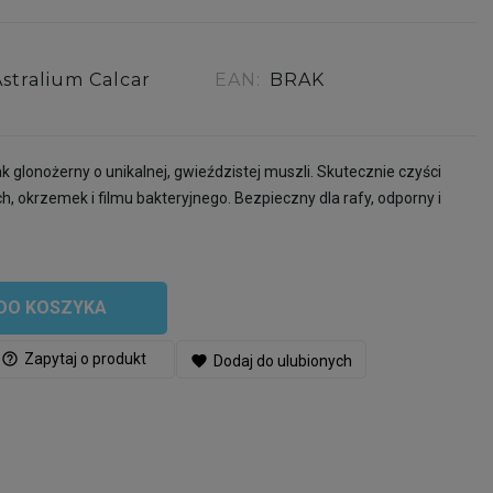
Astralium Calcar
EAN:
BRAK
k glonożerny o unikalnej, gwieździstej muszli. Skutecznie czyści
h, okrzemek i filmu bakteryjnego. Bezpieczny dla rafy, odporny i
DO KOSZYKA
help_outline
Zapytaj o produkt
favorite
Dodaj do ulubionych