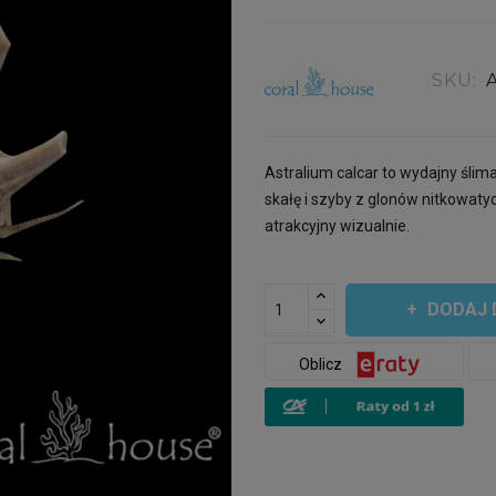
SKU:
Astralium calcar to wydajny ślima
skałę i szyby z glonów nitkowatyc
atrakcyjny wizualnie.
DODAJ 
Oblicz