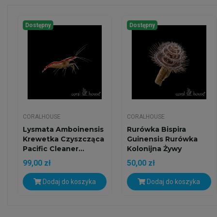
Dostępny
Dostępny
CORALHOUSE
CORALHOUSE
Lysmata Amboinensis
Rurówka Bispira
Krewetka Czyszcząca
Guinensis Rurówka
Pacific Cleaner...
Kolonijna Żywy
Wachlarz...
99,00 zł
50,00 zł
Dodaj do koszyka
Dodaj do koszyka