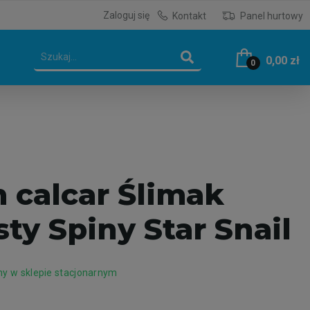
Zaloguj się
Kontakt
Panel hurtowy
0,00 zł
0
 calcar Ślimak
ty Spiny Star Snail
y w sklepie stacjonarnym