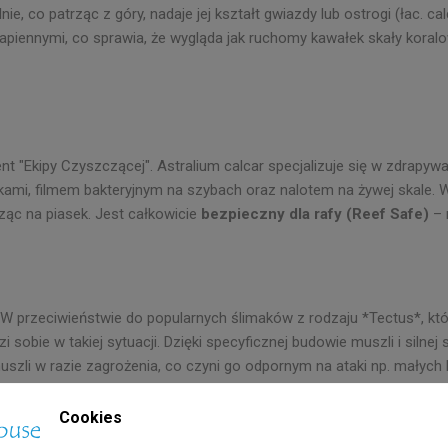
e, co patrząc z góry, nadaje jej kształt gwiazdy lub ostrogi (łac.
cal
piennymi, co sprawia, że wygląda jak ruchomy kawałek skały koralowe
nt "Ekipy Czyszczącej". Astralium calcar specjalizuje się w zdrapy
ami, filmem bakteryjnym na szybach oraz nalotem na żywej skale. W
ząc na piasek. Jest całkowicie
bezpieczny dla rafy (Reef Safe)
– 
 W przeciwieństwie do popularnych ślimaków z rodzaju *Tectus*, któr
sobie w takiej sytuacji. Dzięki specyficznej budowie muszli i silnej 
zli w razie zagrożenia, co czyni go odpornym na ataki np. małych 
Cookies