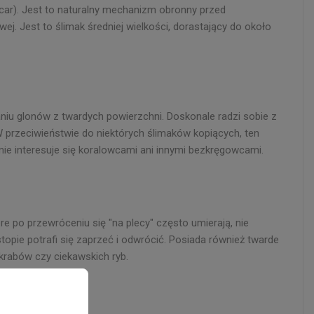
car
). Jest to naturalny mechanizm obronny przed
j. Jest to ślimak średniej wielkości, dorastający do około
waniu glonów z twardych powierzchni. Doskonale radzi sobie z
 przeciwieństwie do niektórych ślimaków kopiących, ten
nie interesuje się koralowcami ani innymi bezkręgowcami.
e po przewróceniu się "na plecy" często umierają, nie
stopie potrafi się zaprzeć i odwrócić. Posiada również twarde
krabów czy ciekawskich ryb.