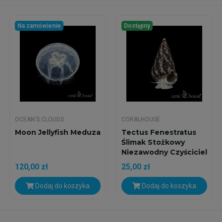
Na zamówienie
Dostępny
OCEAN'S CLOUDS
CORALHOUSE
Moon Jellyfish Meduza
Tectus Fenestratus
Ślimak Stożkowy
Niezawodny Czyściciel
120,00 zł
25,00 zł
Dodaj do koszyka
Dodaj do koszyka