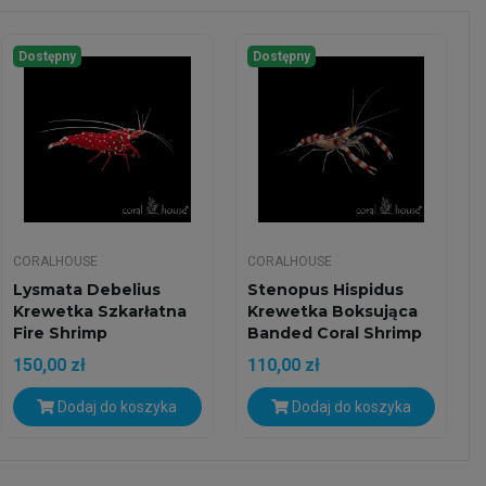
Dostępny
Dostępny
CORALHOUSE
CORALHOUSE
Lysmata Debelius
Stenopus Hispidus
Krewetka Szkarłatna
Krewetka Boksująca
Fire Shrimp
Banded Coral Shrimp
150,00 zł
110,00 zł
Dodaj do koszyka
Dodaj do koszyka