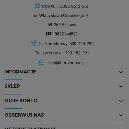
CORAL HOUSE Sp. z o. o.
ul. Władysława Grabskiego 9,
58-260 Bielawa
NIP: 8822144829
Tel. kontaktowy:
530-499-289
Tel. zwierzęta:
733-182-991
sklep@coralhouse.pl
keyboard_arrow_down
INFORMACJE
keyboard_arrow_down
SKLEP
keyboard_arrow_down
MOJE KONTO
keyboard_arrow_down
OBSERWUJ NAS