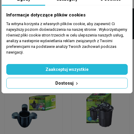
FILTRUJ
Informacje dotyczące plików cookies
AQUANOVA
AQUANOVA
Ta witryna korzysta z własnych plików cookie, aby zapewnić Ci
najwyższy poziom doświadczenia na naszej stronie . Wykorzystujemy
Filtr Do Oczka
Filtr Ciśnieniowy Do
również pliki cookie stron trzecich w celu ulepszenia naszych usług,
Wodnego Aqua Nova
Oczka Wodnego Aqua
analizy a nastepnie wyświetlania reklam związanych z Twoimi
NUB-12000 + Lampa
Nova NFF-12000 +...
preferencjami na podstawie analizy Twoich zachowań podczas
UV-C 18W
645,00 zł
815,00 zł
nawigacji.
Dodaj do koszyka
Dodaj do koszyka
Zaakceptuj wszystkie
Dostosuj