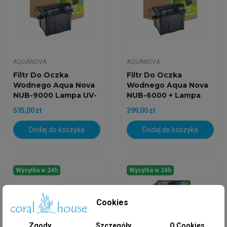
AQUANOVA
AQUANOVA
Filtr Do Oczka
Filtr Do Oczka
Wodnego Aqua Nova
Wodnego Aqua Nova
NUB-9000 Lampa UV-
NUB-6000 + Lampa
C 11W
UV-C 9W
535,00 zł
399,00 zł
Dodaj do koszyka
Dodaj do koszyka
Wysyłka w 24h
Wysyłka w 24h
Cookies
Zgody
Szczegóły
O Cookies