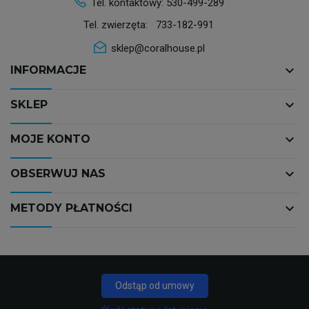
Tel. kontaktowy:
530-499-289
Tel. zwierzęta:
733-182-991
sklep@coralhouse.pl
keyboard_arrow_down
INFORMACJE
keyboard_arrow_down
SKLEP
keyboard_arrow_down
MOJE KONTO
keyboard_arrow_down
OBSERWUJ NAS
keyboard_arrow_down
METODY PŁATNOŚCI
Odstąp od umowy