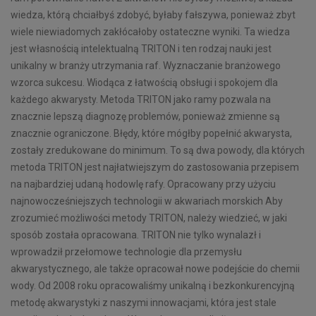
wiedza, którą chciałbyś zdobyć, byłaby fałszywa, ponieważ zbyt
wiele niewiadomych zakłócałoby ostateczne wyniki. Ta wiedza
jest własnością intelektualną TRITON i ten rodzaj nauki jest
unikalny w branży utrzymania raf. Wyznaczanie branżowego
wzorca sukcesu. Wiodąca z łatwością obsługi i spokojem dla
każdego akwarysty. Metoda TRITON jako ramy pozwala na
znacznie lepszą diagnozę problemów, ponieważ zmienne są
znacznie ograniczone. Błędy, które mógłby popełnić akwarysta,
zostały zredukowane do minimum. To są dwa powody, dla których
metoda TRITON jest najłatwiejszym do zastosowania przepisem
na najbardziej udaną hodowlę rafy. Opracowany przy użyciu
najnowocześniejszych technologii w akwariach morskich Aby
zrozumieć możliwości metody TRITON, należy wiedzieć, w jaki
sposób została opracowana. TRITON nie tylko wynalazł i
wprowadził przełomowe technologie dla przemysłu
akwarystycznego, ale także opracował nowe podejście do chemii
wody. Od 2008 roku opracowaliśmy unikalną i bezkonkurencyjną
metodę akwarystyki z naszymi innowacjami, która jest stale