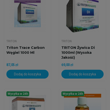
TRITON
TRITON
Triton Trace Carbon
TRITON Żywica Di
Węgiel 1000 Ml
1000ml (wysoka
Jakość)
87,05 zł
69,00 zł
Dodaj do koszyka
Dodaj do koszyka
Wysyłka w 24h
Wysyłka w 24h