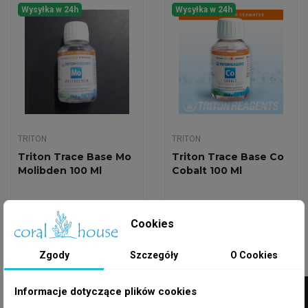
Wysyłka w 24h
Wysyłka w 24h
TRITON
TRITON
Triton Trace Base Mo
Triton Trace Base Co
Molibden 100 Ml
Cobalt 100 Ml
70,65 zł
79,90 zł
Cookies
Dodaj do koszyka
Dodaj do koszyka
Zgody
Szczegóły
O Cookies
FILTRUJ
Wysyłka w 24h
Wysyłka w 24h
Informacje dotyczące plików cookies