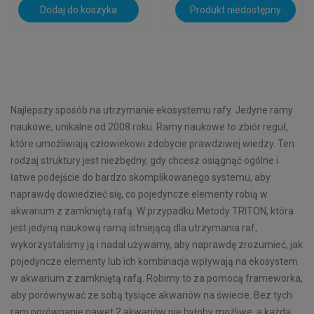
Dodaj do koszyka
Produkt niedostępny
Najlepszy sposób na utrzymanie ekosystemu rafy. Jedyne ramy
naukowe, unikalne od 2008 roku. Ramy naukowe to zbiór reguł,
które umożliwiają człowiekowi zdobycie prawdziwej wiedzy. Ten
rodzaj struktury jest niezbędny, gdy chcesz osiągnąć ogólne i
łatwe podejście do bardzo skomplikowanego systemu, aby
naprawdę dowiedzieć się, co pojedyncze elementy robią w
akwarium z zamkniętą rafą. W przypadku Metody TRITON, która
jest jedyną naukową ramą istniejącą dla utrzymania raf,
wykorzystaliśmy ją i nadal używamy, aby naprawdę zrozumieć, jak
pojedyncze elementy lub ich kombinacja wpływają na ekosystem
w akwarium z zamkniętą rafą. Robimy to za pomocą frameworka,
aby porównywać ze sobą tysiące akwariów na świecie. Bez tych
ram porównanie nawet 2 akwariów nie byłoby możliwe, a każda