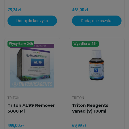
79,24 zł
463,00 zł
Dodaj do koszyka
Dodaj do koszyka
Wysyłka w 24h
Wysyłka w 24h
TRITON
TRITON
Triton AL99 Remover
Triton Reagents
5000 Ml
Vanad (V) 100ml
499,00 zł
69,99 zł