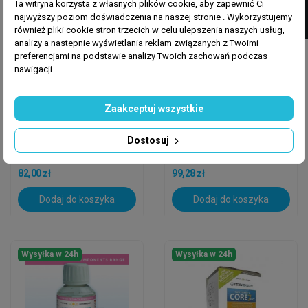
Ta witryna korzysta z własnych plików cookie, aby zapewnić Ci
najwyższy poziom doświadczenia na naszej stronie . Wykorzystujemy
również pliki cookie stron trzecich w celu ulepszenia naszych usług,
analizy a nastepnie wyświetlania reklam związanych z Twoimi
preferencjami na podstawie analizy Twoich zachowań podczas
nawigacji.
TRITON
TRITON
Zaakceptuj wszystkie
Triton Trace Base Cr
Triton Trace Base B
Chrom 100 Ml
Boron 1000 Ml
Dostosuj
82,00 zł
99,28 zł
Dodaj do koszyka
Dodaj do koszyka
Wysyłka w 24h
Wysyłka w 24h