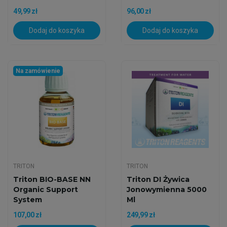
49,99 zł
96,00 zł
Dodaj do koszyka
Dodaj do koszyka
Na zamówienie
TRITON
TRITON
Triton BIO-BASE NN
Triton DI Żywica
Organic Support
Jonowymienna 5000
System
Ml
107,00 zł
249,99 zł