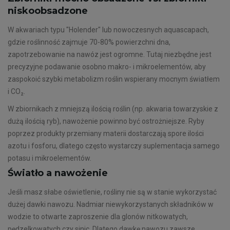
niskoobsadzone
W akwariach typu "Holender" lub nowoczesnych aquascapach,
gdzie roślinność zajmuje 70-80% powierzchni dna,
zapotrzebowanie na nawóz jest ogromne. Tutaj niezbędne jest
precyzyjne podawanie osobno makro- i mikroelementów, aby
zaspokoić szybki metabolizm roślin wspierany mocnym światłem
i CO₂.
W zbiornikach z mniejszą ilością roślin (np. akwaria towarzyskie z
dużą ilością ryb), nawożenie powinno być ostrożniejsze. Ryby
poprzez produkty przemiany materii dostarczają spore ilości
azotu i fosforu, dlatego często wystarczy suplementacja samego
potasu i mikroelementów.
Światło a nawożenie
Jeśli masz słabe oświetlenie, rośliny nie są w stanie wykorzystać
dużej dawki nawozu. Nadmiar niewykorzystanych składników w
wodzie to otwarte zaproszenie dla glonów nitkowatych,
pędzelkowatych czy sinic. Dlatego dawkę nawozu zawsze