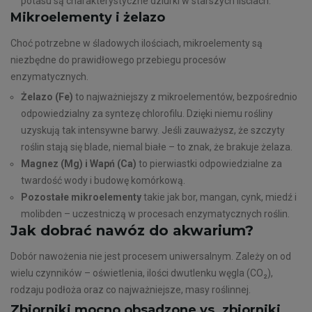
potasu są charakterystyczne dziurki w starszych liściach.
Mikroelementy i żelazo
Choć potrzebne w śladowych ilościach, mikroelementy są
niezbędne do prawidłowego przebiegu procesów
enzymatycznych.
Żelazo (Fe)
to najważniejszy z mikroelementów, bezpośrednio
odpowiedzialny za syntezę chlorofilu. Dzięki niemu rośliny
uzyskują tak intensywne barwy. Jeśli zauważysz, że szczyty
roślin stają się blade, niemal białe – to znak, że brakuje żelaza.
Magnez (Mg) i Wapń (Ca)
to pierwiastki odpowiedzialne za
twardość wody i budowę komórkową.
Pozostałe mikroelementy
takie jak bor, mangan, cynk, miedź i
molibden – uczestniczą w procesach enzymatycznych roślin.
Jak dobrać nawóz do akwarium?
Dobór nawożenia nie jest procesem uniwersalnym. Zależy on od
wielu czynników – oświetlenia, ilości dwutlenku węgla (CO₂),
rodzaju podłoża oraz co najważniejsze, masy roślinnej.
Zbiorniki mocno obsadzone vs. zbiorniki