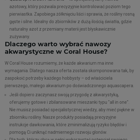
azotowy, który pozwala precyzyjnie kontrolować poziom tego
pierwiastka. Zapobiega żółknięciu liści i sprawia, że rośliny rosną
gęste i silne. Idealny do zbiorników z dużą ilością światła, gdzie
naturalny azot z przemiany materii jest błyskawicznie
zużywany.
Dlaczego warto wybrać nawozy
akwarystyczne w Coral House?
W Coral House rozumiemy, że każde akwarium ma inne
wymagania. Dlatego nasza oferta została skomponowana tak, by
zaspokoić potrzeby każdego hobbysty – od właściciela
pierwszego, małego akwarium po doświadczonego aquascapera.
Jeśli dopiero zaczynasz swoją przygodę z akwarystyką,
oferujemy gotowe i zbilansowane mieszanki typu "all in one".
Nie musisz posiadać specjalistycznej wiedzy, aby mieć piękne w
zbiorniku rośliny. Nasze produkty posiadają precyzyjne
instrukcje dawkowania, które zminimalizują ryzyko błędów i
pomogą Ci uniknąć nadmiernego rozwoju glonów.
Dla tych, którzy chcą w pełni wykorzystać potencjał swojego