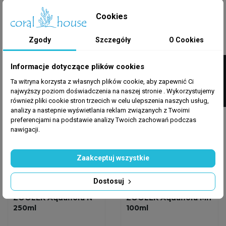
Plant One 500 Ml -
GROW 500 Ml -
Nawóz Żelazowy Do...
Makroelementowy
Cookies
NPK Nawóz Do...
64,00 zł
37,99 zł
Zgody
Szczegóły
O Cookies
Dodaj do koszyka
Dodaj do koszyka
FILTRUJ
Informacje dotyczące plików cookies
Ta witryna korzysta z własnych plików cookie, aby zapewnić Ci
Wysyłka w 24h
Wysyłka w 24h
najwyższy poziom doświadczenia na naszej stronie . Wykorzystujemy
również pliki cookie stron trzecich w celu ulepszenia naszych usług,
analizy a nastepnie wyświetlania reklam związanych z Twoimi
preferencjami na podstawie analizy Twoich zachowań podczas
nawigacji.
Zaakceptuj wszystkie
Dostosuj
ZOOLEK
ZOOLEK
ZOOLEK Aquaflora N
ZOOLEK Aquaflora Mn
250ml
100ml