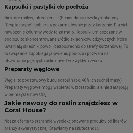
Kapsułki i pastylki do podłoża
Niektóre rośliny, jak żabienice (Echinodorus) czy kryptokoryny
(Cryptocoryne), pobierają pokarm głównie przez korzenie. Dla nich
nawożenie kolumny wody to za mało. Kapsułki umieszczane w
podłożu to skoncentrowane źródło składników odżywczych, które
uwalniają składniki powoli, bezpośrednio do strefy korzeniowej. To
rozwiązanie zapobiega jałowieniu podłoża i pozwala na
utrzymanie pięknych roślin nawet w zwykłym żwirku.
Preparaty węglowe
Węgiel to podstawowy budulec roślin (ok. 40% ich suchej masy).
Preparaty węglowe mogą wspierać wzrost roślin, ale nie zastępują
w pełni systemów CO₂.
Jakie nawozy do roślin znajdziesz w
Coral House?
Nasza oferta to starannie wyselekcjonowane produkty od liderów
branży akwarystycznej. Stawiamy na skuteczność i