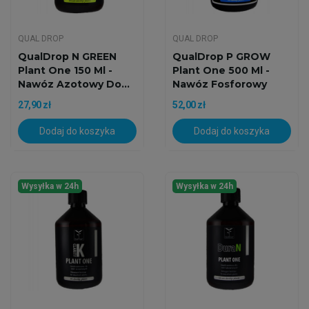
QUAL DROP
QUAL DROP
QualDrop N GREEN
QualDrop P GROW
Plant One 150 Ml -
Plant One 500 Ml -
Nawóz Azotowy Do...
Nawóz Fosforowy
Do...
27,90 zł
52,00 zł
Dodaj do koszyka
Dodaj do koszyka
Wysyłka w 24h
Wysyłka w 24h