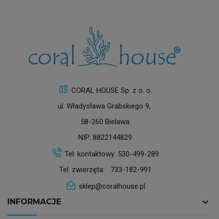
CORAL HOUSE Sp. z o. o.
ul. Władysława Grabskiego 9,
58-260 Bielawa
NIP: 8822144829
Tel. kontaktowy:
530-499-289
Tel. zwierzęta:
733-182-991
sklep@coralhouse.pl
keyboard_arrow_down
INFORMACJE