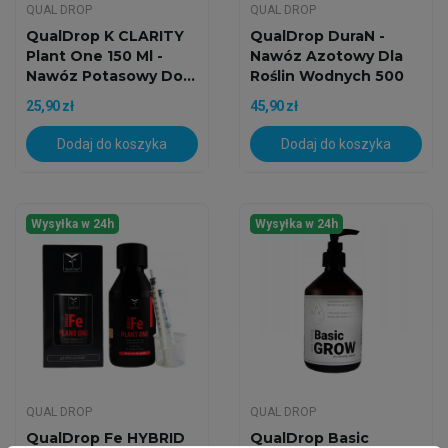
QUAL DROP
QUAL DROP
QualDrop K CLARITY
QualDrop DuraN -
Plant One 150 Ml -
Nawóz Azotowy Dla
Nawóz Potasowy Do...
Roślin Wodnych 500
Ml
25,90 zł
45,90 zł
Dodaj do koszyka
Dodaj do koszyka
Wysyłka w 24h
Wysyłka w 24h
QUAL DROP
QUAL DROP
QualDrop Fe HYBRID
QualDrop Basic