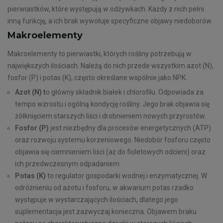
pierwiastków, które występują w odżywkach. Każdy z nich pełni
inną funkcję, a ich brak wywołuje specyficzne objawy niedoborów.
Makroelementy
Makroelementy to pierwiastki, których rośliny potrzebują w
największych ilościach. Należą do nich przede wszystkim azot (N),
fosfor (P) i potas (K), często określane wspólnie jako NPK.
Azot (N) t
o główny składnik białek i chlorofilu. Odpowiada za
tempo wzrostu i ogólną kondycję rośliny. Jego brak objawia się
żółknięciem starszych liści i drobnieniem nowych przyrostów.
Fosfor (P)
jest niezbędny dla procesów energetycznych (ATP)
oraz rozwoju systemu korzeniowego. Niedobór fosforu często
objawia się ciemnieniem liści (aż do fioletowych odcieni) oraz
ich przedwczesnym odpadaniem.
Potas (K)
to regulator gospodarki wodnej i enzymatycznej. W
odróżnieniu od azotu i fosforu, w akwarium potas rzadko
występuje w wystarczających ilościach, dlatego jego
suplementacja jest zazwyczaj konieczna. Objawem braku