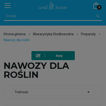
0
Strona główna
Akwarystyka Słodkowodna
Preparaty
Nawozy dla roślin
NAWOZY DLA
ROŚLIN

Trafność