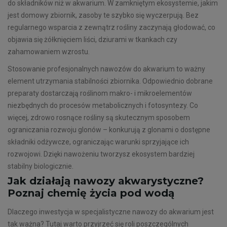
do składników niż w akwarium. W zamkniętym ekosystemie, jakim
jest domowy zbiornik, zasoby te szybko się wyczerpują. Bez
regularnego wsparcia z zewnątrz rośliny zaczynają głodować, co
objawia się żółknięciem liści, dziurami w tkankach czy
zahamowaniem wzrostu.
Stosowanie profesjonalnych nawozów do akwarium to ważny
element utrzymania stabilności zbiornika. Odpowiednio dobrane
preparaty dostarczają roślinom makro- i mikroelementów
niezbędnych do procesów metabolicznych i fotosyntezy. Co
więcej, zdrowo rosnące rośliny są skutecznym sposobem
ograniczania rozwoju glonów – konkurują z glonami o dostępne
składniki odżywcze, ograniczając warunki sprzyjające ich
rozwojowi. Dzięki nawożeniu tworzysz ekosystem bardziej
stabilny biologicznie.
Jak działają nawozy akwarystyczne?
Poznaj chemię życia pod wodą
Dlaczego inwestycja w specjalistyczne nawozy do akwarium jest
tak ważna? Tutaj warto przyjrzeć się roli poszczególnych