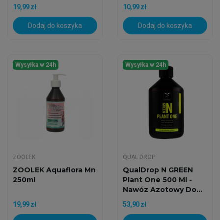
19,99 zł
10,99 zł
Dodaj do koszyka
Dodaj do koszyka
Wysyłka w 24h
Wysyłka w 24h
ZOOLEK
QUAL DROP
ZOOLEK Aquaflora Mn
QualDrop N GREEN
250ml
Plant One 500 Ml -
Nawóz Azotowy Do...
19,99 zł
53,90 zł