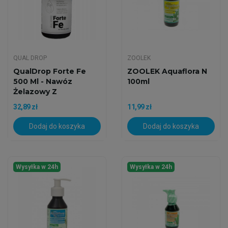
QUAL DROP
ZOOLEK
QualDrop Forte Fe
ZOOLEK Aquaflora N
500 Ml - Nawóz
100ml
Żelazowy Z
Mikroelementami
32,89 zł
11,99 zł
Dodaj do koszyka
Dodaj do koszyka
Wysyłka w 24h
Wysyłka w 24h