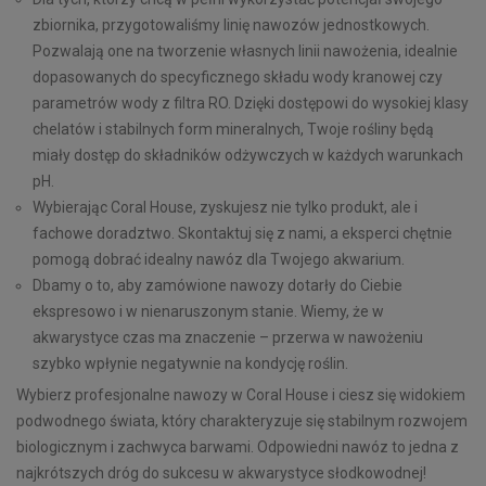
zbiornika, przygotowaliśmy linię nawozów jednostkowych.
Pozwalają one na tworzenie własnych linii nawożenia, idealnie
dopasowanych do specyficznego składu wody kranowej czy
parametrów wody z filtra RO. Dzięki dostępowi do wysokiej klasy
chelatów i stabilnych form mineralnych, Twoje rośliny będą
miały dostęp do składników odżywczych w każdych warunkach
pH.
Wybierając Coral House, zyskujesz nie tylko produkt, ale i
fachowe doradztwo. Skontaktuj się z nami, a eksperci chętnie
pomogą dobrać idealny nawóz dla Twojego akwarium.
Dbamy o to, aby zamówione nawozy dotarły do Ciebie
ekspresowo i w nienaruszonym stanie. Wiemy, że w
akwarystyce czas ma znaczenie – przerwa w nawożeniu
szybko wpłynie negatywnie na kondycję roślin.
Wybierz profesjonalne nawozy w Coral House i ciesz się widokiem
podwodnego świata, który charakteryzuje się stabilnym rozwojem
biologicznym i zachwyca barwami. Odpowiedni nawóz to jedna z
najkrótszych dróg do sukcesu w akwarystyce słodkowodnej!