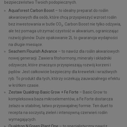
bezpieczeństwo Twoich podopiecznych.
Aquaforest Carbon Boost
– to idealny preparat do roślin
akwariowych dla osób, które chcą przyspieszyć wzrost roślin
bez inwestowania w butle CO₂. Carbon Boost nie tylko odżywia,
ale też pomaga utrzymać czystość w akwarium, ograniczając
rozwój glonów. Duże opakowanie 2L to gwarancja wydajności
na długie miesiące.
Seachem Flourish Advance
– to nawóz dla roślin akwariowych
nowej generacji. Zawiera fitohormony, minerały i składniki
odżywcze, które znacząco przyspieszają rozwój korzeni i
pędów. Jest całkowicie bezpieczny dla krewetek i wrażliwych
ryb. To produkt dla tych, którzy oczekują zauważalnego efektu
w krótkim czasie.
Zestaw Qualdrop Basic Grow + Fe Forte
– Basic Grow to
kompleksowa baza mikroelementów, a Fe Forte dostarcza
żelazo w stabilnej, łatwo przyswajalnej formie. Ten duet to
recepta na soczystą zieleń i intensywną czerwień roślin
wymagających.
Qualdrop N Green Plant One
– to specjalistyczny nawóz