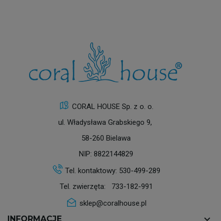
CORAL HOUSE Sp. z o. o.
ul. Władysława Grabskiego 9,
58-260 Bielawa
NIP: 8822144829
Tel. kontaktowy:
530-499-289
Tel. zwierzęta:
733-182-991
sklep@coralhouse.pl
keyboard_arrow_down
INFORMACJE