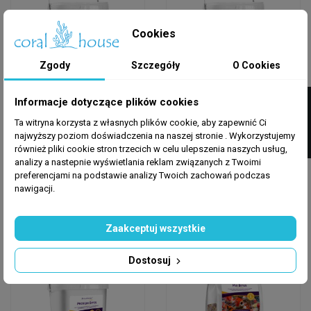
Cookies
Zgody
Szczegóły
O Cookies
AQUAFOREST POND
AQUAFOREST POND
FILTRUJ
Informacje dotyczące plików cookies
Aquaforest Mix Bites
Aquaforest Mix Bites
S POND 2,25 Kg –
M POND 2,25 Kg –
Ta witryna korzysta z własnych plików cookie, aby zapewnić Ci
Wieloskładnikowy...
Wieloskładnikowy...
najwyższy poziom doświadczenia na naszej stronie . Wykorzystujemy
również pliki cookie stron trzecich w celu ulepszenia naszych usług,
120,00 zł
120,00 zł
analizy a nastepnie wyświetlania reklam związanych z Twoimi
preferencjami na podstawie analizy Twoich zachowań podczas
Dodaj do koszyka
Dodaj do koszyka
nawigacji.
Zaakceptuj wszystkie
Wysyłka w 24h
Wysyłka w 24h
Nowy
Dostosuj