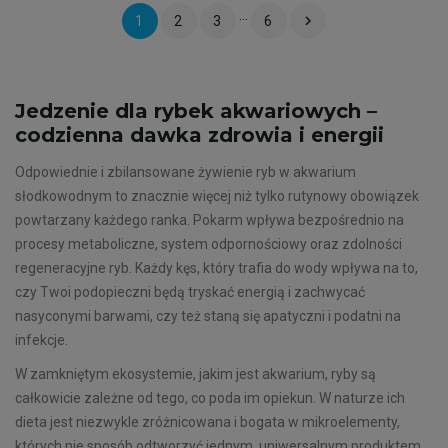
…

1
2
3
6
Jedzenie dla rybek akwariowych –
codzienna dawka zdrowia i energii
Odpowiednie i zbilansowane żywienie ryb w akwarium
słodkowodnym to znacznie więcej niż tylko rutynowy obowiązek
powtarzany każdego ranka. Pokarm wpływa bezpośrednio na
procesy metaboliczne, system odpornościowy oraz zdolności
regeneracyjne ryb. Każdy kęs, który trafia do wody wpływa na to,
czy Twoi podopieczni będą tryskać energią i zachwycać
nasyconymi barwami, czy też staną się apatyczni i podatni na
infekcje.
W zamkniętym ekosystemie, jakim jest akwarium, ryby są
całkowicie zależne od tego, co poda im opiekun. W naturze ich
dieta jest niezwykle zróżnicowana i bogata w mikroelementy,
których nie sposób odtworzyć jednym, uniwersalnym produktem.