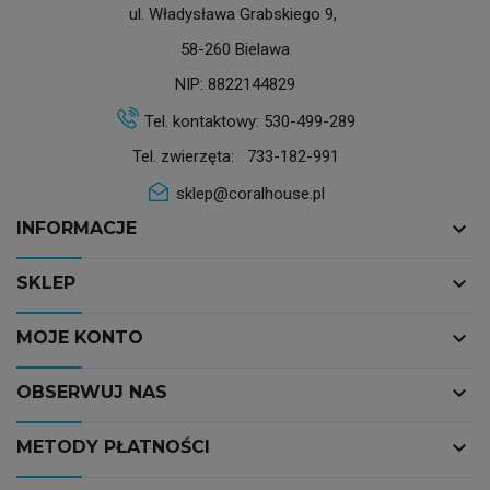
ul. Władysława Grabskiego 9,
58-260 Bielawa
NIP: 8822144829
Tel. kontaktowy:
530-499-289
Tel. zwierzęta:
733-182-991
sklep@coralhouse.pl
keyboard_arrow_down
INFORMACJE
keyboard_arrow_down
SKLEP
keyboard_arrow_down
MOJE KONTO
keyboard_arrow_down
OBSERWUJ NAS
keyboard_arrow_down
METODY PŁATNOŚCI