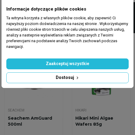
AFRICA CARNIVORE
Automatyczny Aqua-
FILTRUJ
Informacje dotyczące plików cookies
SIZE S 100ML/60G
Nova N-FEED-LCD –
Elektroniczny...
Ta witryna korzysta z własnych plików cookie, aby zapewnić Ci
16,99 zł
120,00 zł
najwyższy poziom doświadczenia na naszej stronie . Wykorzystujemy
również pliki cookie stron trzecich w celu ulepszenia naszych usług,
Dodaj do koszyka
Dodaj do koszyka
analizy a nastepnie wyświetlania reklam związanych z Twoimi
preferencjami na podstawie analizy Twoich zachowań podczas
nawigacji.
Wysyłka w 24h
Wysyłka w 24h
Zaakceptuj wszystkie
Dostosuj
SEACHEM
HIKARI
Seachem AmGuard
Hikari Mini Algae
500ml
Wafers 85g