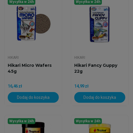
Wysyłka w 24h
Wysyłka w 24h
HIKARI
HIKARI
Hikari Micro Wafers
Hikari Fancy Guppy
45g
22g
16,46 zł
14,99 zł
Dodaj do koszyka
Dodaj do koszyka
Wysyłka w 24h
Wysyłka w 24h