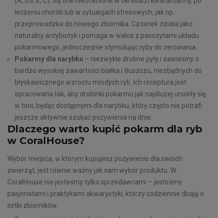
(A, D3, E, C). Są one nieocenione w okresach kwarantanny, po
leczeniu chorób lub w sytuacjach stresowych, jak np.
przeprowadzka do nowego zbiornika. Czosnek działa jako
naturalny antybiotyk i pomaga w walce z pasożytami układu
pokarmowego, jednocześnie stymulując ryby do żerowania.
Pokarmy dla narybku
– niezwykle drobne pyły i zawiesiny o
bardzo wysokiej zawartości białka i tłuszczu, niezbędnych do
błyskawicznego wzrostu młodych ryb. Ich receptura jest
opracowana tak, aby drobinki pokarmu jak najdłużej unosiły się
w toni, będąc dostępnymi dla narybku, który często nie potrafi
jeszcze aktywnie szukać pożywienia na dnie.
Dlaczego warto kupić pokarm dla ryb
w CoralHouse?
Wybór miejsca, w którym kupujesz pożywienie dla swoich
zwierząt, jest równie ważny jak sam wybór produktu. W
CoralHouse nie jesteśmy tylko sprzedawcami – jesteśmy
pasjonatami i praktykami akwarystyki, którzy codziennie dbają o
setki zbiorników.