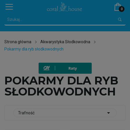
0
Strona główna
Akwarystyka Słodkowodna
Pokarmy dla ryb słodkowodnych
POKARMY DLA RYB
SŁODKOWODNYCH

Trafność