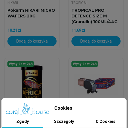
HIKARI
TROPICAL
Pokarm HIKARI MICRO
TROPICAL PRO
WAFERS 20G
DEFENCE SIZE M
(granulki) 100ML/44G
10,21 zł
11,69 zł
Dodaj do koszyka
Dodaj do koszyka
Wysyłka w 24h
Wysyłka w 24h
Cookies
TROPICAL
AQUANOVA
Zgody
Szczegóły
O Cookies
TROPICAL SOFT LINE
Karmnik