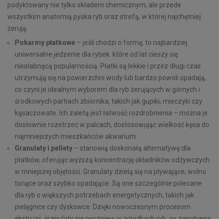
podyktowany nie tylko składem chemicznym, ale przede
wszystkim anatomią pyska ryb oraz strefą, w której najchętniej
żerują.
Pokarmy płatkowe
– jeśli chodzi o formę, to najbardziej
uniwersalne jedzenie dla rybek. które od lat cieszy się
niesłabnącą popularnością. Płatki są lekkie i przez długi czas
utrzymują się na powierzchni wody lub bardzo powoli opadają,
co czyni je idealnym wyborem dla ryb żerujących w górnych i
środkowych partiach zbiornika, takich jak gupiki, mieczyki czy
kąsaczowate. Ich zaletą jest łatwość rozdrobnienia – można je
dosłownie rozetrzeć w palcach, dostosowując wielkość kęsa do
najmniejszych mieszkańców akwarium.
Granulaty i pellety
– stanowią doskonałą alternatywę dla
płatków, oferując wyższą koncentrację składników odżywczych
w mniejszej objętości. Granulaty dzielą się na pływające, wolno
tonące oraz szybko opadające. Są one szczególnie polecane
dla ryb o większych potrzebach energetycznych, takich jak
pielęgnice czy dyskowce. Dzięki nowoczesnym procesom
ekstruzji, granulaty nie pęcznieją w żołądkach ryb, co zapobiega