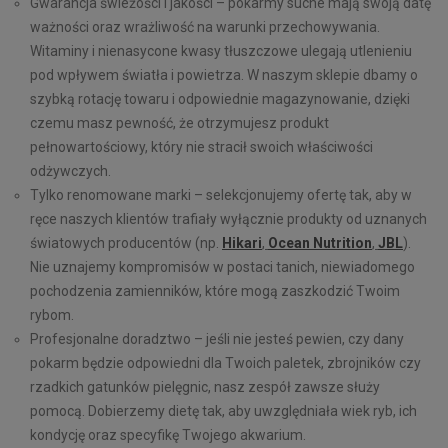
Gwarancja świeżości i jakości – pokarmy suche mają swoją datę
ważności oraz wrażliwość na warunki przechowywania.
Witaminy i nienasycone kwasy tłuszczowe ulegają utlenieniu
pod wpływem światła i powietrza. W naszym sklepie dbamy o
szybką rotację towaru i odpowiednie magazynowanie, dzięki
czemu masz pewność, że otrzymujesz produkt
pełnowartościowy, który nie stracił swoich właściwości
odżywczych.
Tylko renomowane marki – selekcjonujemy ofertę tak, aby w
ręce naszych klientów trafiały wyłącznie produkty od uznanych
światowych producentów (np.
Hikari
,
Ocean Nutrition
,
JBL
).
Nie uznajemy kompromisów w postaci tanich, niewiadomego
pochodzenia zamienników, które mogą zaszkodzić Twoim
rybom.
Profesjonalne doradztwo – jeśli nie jesteś pewien, czy dany
pokarm będzie odpowiedni dla Twoich paletek, zbrojników czy
rzadkich gatunków pielęgnic, nasz zespół zawsze służy
pomocą. Dobierzemy dietę tak, aby uwzględniała wiek ryb, ich
kondycję oraz specyfikę Twojego akwarium.