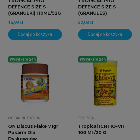
TROPICAL PRO
TROPICAL PRO
DEFENCE SIZE S
DEFENCE SIZE S
(GRANULKI) 110ML/52G
(GRANULES)
250ML/130G
15,99 zł
32,08 zł
Dodaj do koszyka
Dodaj do koszyka
Wysyłka w 24h
Wysyłka w 24h
OCEAN NUTRITION
TROPICAL
ON Discus Flake 71gr
Tropical ICHTIO-VIT
Pokarm Dla
100 Ml /20 G
Dyskowców