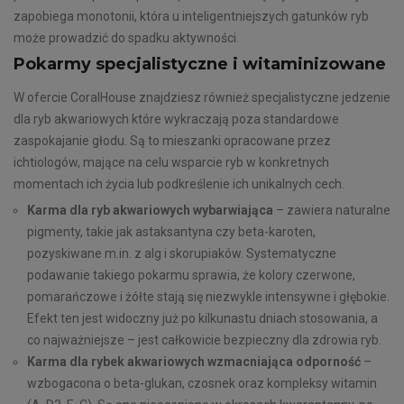
zapobiega monotonii, która u inteligentniejszych gatunków ryb
może prowadzić do spadku aktywności.
Pokarmy specjalistyczne i witaminizowane
W ofercie CoralHouse znajdziesz również specjalistyczne jedzenie
dla ryb akwariowych które wykraczają poza standardowe
zaspokajanie głodu. Są to mieszanki opracowane przez
ichtiologów, mające na celu wsparcie ryb w konkretnych
momentach ich życia lub podkreślenie ich unikalnych cech.
Karma dla ryb akwariowych wybarwiająca
– zawiera naturalne
pigmenty, takie jak astaksantyna czy beta-karoten,
pozyskiwane m.in. z alg i skorupiaków. Systematyczne
podawanie takiego pokarmu sprawia, że kolory czerwone,
pomarańczowe i żółte stają się niezwykle intensywne i głębokie.
Efekt ten jest widoczny już po kilkunastu dniach stosowania, a
co najważniejsze – jest całkowicie bezpieczny dla zdrowia ryb.
Karma dla rybek akwariowych wzmacniająca odporność
–
wzbogacona o beta-glukan, czosnek oraz kompleksy witamin