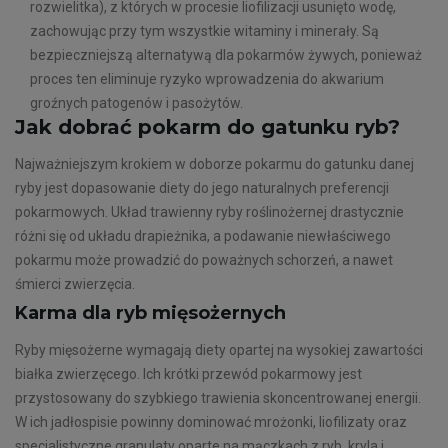
rozwielitka), z których w procesie liofilizacji usunięto wodę,
zachowując przy tym wszystkie witaminy i minerały. Są
bezpieczniejszą alternatywą dla pokarmów żywych, ponieważ
proces ten eliminuje ryzyko wprowadzenia do akwarium
groźnych patogenów i pasożytów.
Jak dobrać pokarm do gatunku ryb?
Najważniejszym krokiem w doborze pokarmu do gatunku danej
ryby jest dopasowanie diety do jego naturalnych preferencji
pokarmowych. Układ trawienny ryby roślinożernej drastycznie
różni się od układu drapieżnika, a podawanie niewłaściwego
pokarmu może prowadzić do poważnych schorzeń, a nawet
śmierci zwierzęcia.
Karma dla ryb mięsożernych
Ryby mięsożerne wymagają diety opartej na wysokiej zawartości
białka zwierzęcego. Ich krótki przewód pokarmowy jest
przystosowany do szybkiego trawienia skoncentrowanej energii.
W ich jadłospisie powinny dominować mrożonki, liofilizaty oraz
specjalistyczne granulaty oparte na mączkach z ryb, kryla i