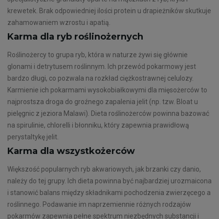
krewetek. Brak odpowiedniej ilości protein u drapieżników skutkuje
zahamowaniem wzrostu i apatią.
Karma dla ryb roślinożernych
Roślinożercy to grupa ryb, która w naturze żywi się głównie
glonami i detrytusem roślinnym. Ich przewód pokarmowy jest
bardzo długi, co pozwala na rozkład ciężkostrawnej celulozy.
Karmienie ich pokarmami wysokobiałkowymi dla mięsożerców to
najprostsza droga do groźnego zapalenia jelit (np. tzw. Bloat u
pielęgnic z jeziora Malawi). Dieta roślinożerców powinna bazować
na spirulinie, chlorelli i błonniku, który zapewnia prawidłową
perystaltykę jelit.
Karma dla wszystkożerców
Większość popularnych ryb akwariowych, jak brzanki czy danio,
należy do tej grupy. Ich dieta powinna być najbardziej urozmaicona
i stanowić balans między składnikami pochodzenia zwierzęcego a
roślinnego. Podawanie im naprzemiennie różnych rodzajów
pokarmów zapewnia pełne spektrum niezbędnych substancji i