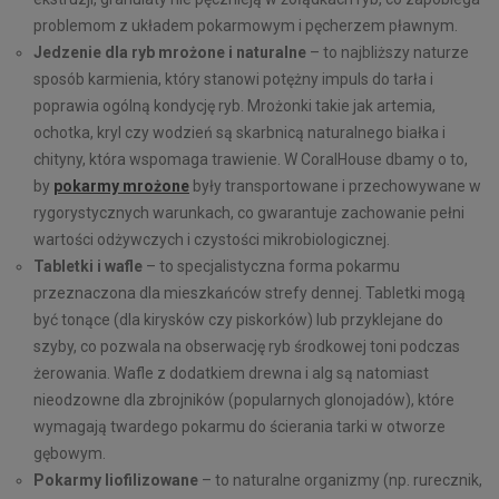
problemom z układem pokarmowym i pęcherzem pławnym.
Jedzenie dla ryb mrożone i naturalne
– to najbliższy naturze
sposób karmienia, który stanowi potężny impuls do tarła i
poprawia ogólną kondycję ryb. Mrożonki takie jak artemia,
ochotka, kryl czy wodzień są skarbnicą naturalnego białka i
chityny, która wspomaga trawienie. W CoralHouse dbamy o to,
by
pokarmy mrożone
były transportowane i przechowywane w
rygorystycznych warunkach, co gwarantuje zachowanie pełni
wartości odżywczych i czystości mikrobiologicznej.
Tabletki i wafle
– to specjalistyczna forma pokarmu
przeznaczona dla mieszkańców strefy dennej. Tabletki mogą
być tonące (dla kirysków czy piskorków) lub przyklejane do
szyby, co pozwala na obserwację ryb środkowej toni podczas
żerowania. Wafle z dodatkiem drewna i alg są natomiast
nieodzowne dla zbrojników (popularnych glonojadów), które
wymagają twardego pokarmu do ścierania tarki w otworze
gębowym.
Pokarmy liofilizowane
– to naturalne organizmy (np. rurecznik,