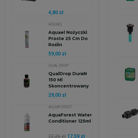
4,80 zł
AQUAEL
Aquael Nożyczki
Proste 25 Cm Do
Roślin
Akwariowych
59,00 zł
QUAL DROP
QualDrop DuraN
150 Ml
Skoncentrowany
Azot
29,00 zł
AQUAFOREST
AquaForest Water
Conditioner 125ml
22,26 zł
17,59 zł