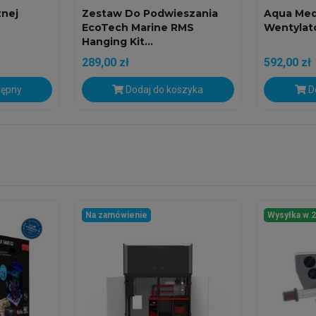
nej
Zestaw Do Podwieszania
Aqua Med
EcoTech Marine RMS
Wentylato
Hanging Kit...
289,00 zł
592,00 zł
tępny
Dodaj do koszyka
Do
Na zamówienie
Wysyłka w 