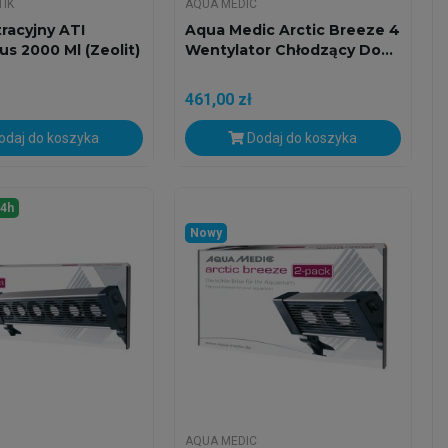
TIK
AQUA MEDIC
tracyjny ATI
Aqua Medic Arctic Breeze 4
us 2000 Ml (Zeolit)
Wentylator Chłodzący Do...
461,00 zł
daj do koszyka
Dodaj do koszyka
24h
Nowy
AQUA MEDIC