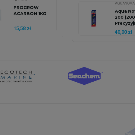
AQUANOVA
PROGROW
Aqua No
ACARBON 1KG
200 (20
Precyzyj
15,58 zł
Grzałka..
40,00 zł