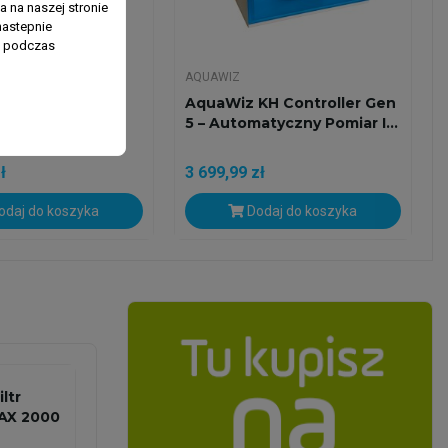
 na naszej stronie
nastepnie
ń podczas
CUBE EUROPE
AQUAWIZ
n Cube MP120 -
AquaWiz KH Controller Gen
y Zestaw
5 – Automatyczny Pomiar I...
Morskie...
ł
3 699,99 zł
daj do koszyka
Dodaj do koszyka
ltr
AX 2000