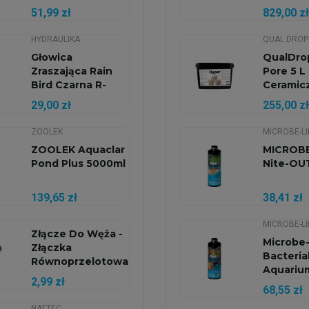
51,99 zł
829,00 zł
HYDRAULIKA
QUAL DROP
Głowica
QualDro
Zraszająca Rain
Pore 5 L 
Bird Czarna R-
Ceramic
VAN-SST
Materiał.
29,00 zł
255,00 zł
ZOOLEK
MICROBE-LI
ZOOLEK Aquaclar
MICROBE
Pond Plus 5000ml
Nite-OUT
139,65 zł
38,41 zł
MICROBE-LI
Złącze Do Węża -
Microbe-
Złączka
Bacteria
Równoprzelotowa
Aquariu
16mm -...
2,99 zł
Balancer
68,55 zł
NATTEC