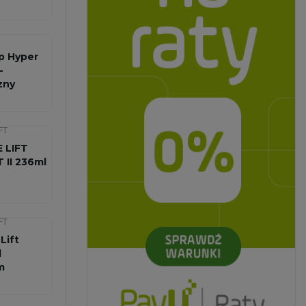
p Hyper
-
zny
..
FT
 LIFT
 II 236ml
FT
Lift
l
m
 473 Ml