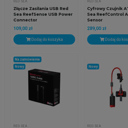
RED SEA
RED SEA
Złącze Zasilania USB Red
Cyfrowy Czujnik 
Sea ReefSense USB Power
Sea ReefControl 
Connector
Sensor
109,00 zł
289,00 zł
Dodaj do koszyka
Dodaj do ko
Na zamówienie
Nowy
Nowy
RED SEA
RED SEA