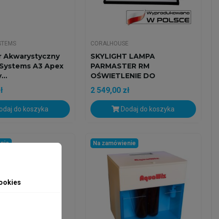
STEMS
CORALHOUSE
 Akwarystyczny
SKYLIGHT LAMPA
Systems A3 Apex
PARMASTER RM
...
OŚWIETLENIE DO
AKWARIUM...
ł
2 549,00 zł
daj do koszyka
Dodaj do koszyka
nie
Na zamówienie
ookies