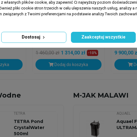
a z własnych plików cookie, aby zapewnić Ci najwyższy poziom doświadczenia
ównież pliki cookie stron trzecich w celu ulepszenia naszych usług, analizy a 
am związanych z Twoimi preferencjami na podstawie analizy Twoich zachowa
ARKA AQUATICS
NEPTUNIAN 
oller
ARKA MyAqua 1900
Neptunia
Dostosuj
Zaakceptuj wszystkie
ollermat
Profesjonalny System
Kompletn
Odwróconej Osmozy...
Akwarium 
1 460,00 zł
1 314,00 zł
9 900,00 z
-10%
szyka
Dodaj do koszyka
Do
Wodne
M-JAK MALAWI
TETRA
AQUAEL
TETRA Pond
Aquael Fi
CrystalWater
ULTRAM
500ml