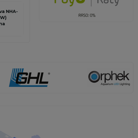
va NHA-
0W)
na
.