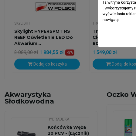
Ta witryna korzyst
. Wykorzystujemy r
wyświetlania rekl
nawigacji.
SKYLIGHT
TROPIC CREATIONS
Skylight HYPERSPOT RS
Tropic Creations R
REEF Oświetlenie LED Do
Clean 200 WiFi – R
Akwarium...
8000...
2 089,00 zł
1 984,55 zł
1 549,00 zł
-5%
Dodaj do koszyka
Dodaj do ko
Akwarystyka
Oczko 
Słodkowodna
HYDRAULIKA
Końcówka Węża
20 PCV - (Łącznik)