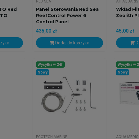
RED SEA
ATI AQUARIS
ATO Red
Panel Sterowania Red Sea
Wkład Fil
ATO
ReefControl Power 6
Zeolith Pl
Control Panel
435,00 zł
45,00 zł
szyka
Dodaj do koszyka
Do
Wysyłka w 24h
Wysyłka w 
Nowy
Nowy
ECOTECH MARINE
AQUA MEDIC