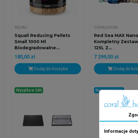
SQUALI
CORALHOUSE
Squali Reducing Pellets
Red Sea MAX Nano
Small 1000 Ml
Kompletny Zestaw
Biodegradowalne...
125L Z...
180,00 zł
7 299,00 zł
Dodaj do koszyka
Dodaj do ko
Wysyłka w 24h
Na zamówienie
Zgo
Informacje dot