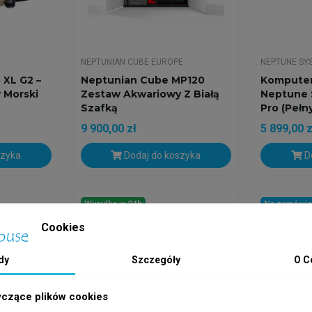
NEPTUNIAN CUBE EUROPE
NEPTUNE SY
 XL G2 –
Neptunian Cube MP120
Komputer
 Morski
Zestaw Akwariowy Z Białą
Neptune 
Szafką
Pro (Pełny
9 900,00 zł
5 899,00 z
szyka
Dodaj do koszyka
Do
Wysyłka w 24h
Na zamówie
Cookies
dy
Szczegóły
O C
yczące plików cookies