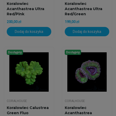
Koralowiec
Koralowiec
Acanthastrea Ultra
Acanthastrea Ultra
Red/Pink
Red/Green
200,00 zł
199,00 zł
Dodaj do koszyka
Dodaj do koszyka
Dostępny
Dostępny
CORALHOUSE
CORALHOUSE
Koralowiec Calustrea
Koralowiec
Green Fluo
Acanthastrea