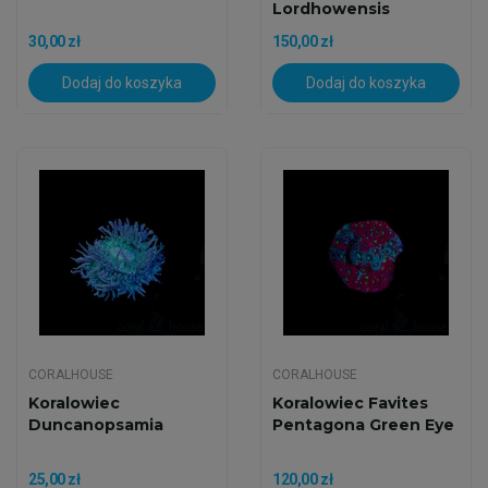
Lordhowensis
30,00 zł
150,00 zł
Dodaj do koszyka
Dodaj do koszyka
CORALHOUSE
CORALHOUSE
Koralowiec
Koralowiec Favites
Duncanopsamia
Pentagona Green Eye
25,00 zł
120,00 zł