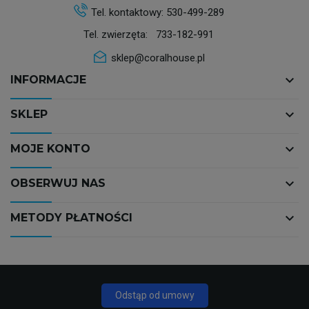
Tel. kontaktowy:
530-499-289
Tel. zwierzęta:
733-182-991
sklep@coralhouse.pl
keyboard_arrow_down
INFORMACJE
keyboard_arrow_down
SKLEP
keyboard_arrow_down
MOJE KONTO
keyboard_arrow_down
OBSERWUJ NAS
keyboard_arrow_down
METODY PŁATNOŚCI
Odstąp od umowy