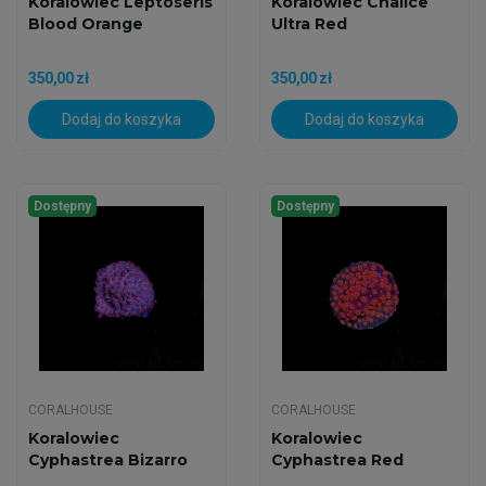
Koralowiec Leptoseris
Koralowiec Chalice
Blood Orange
Ultra Red
350,00 zł
350,00 zł
Dodaj do koszyka
Dodaj do koszyka
Dostępny
Dostępny
CORALHOUSE
CORALHOUSE
Koralowiec
Koralowiec
Cyphastrea Bizarro
Cyphastrea Red