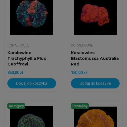
CORALHOUSE
CORALHOUSE
Koralowiec
Koralowiec
Trachyphyllia Fluo
Blastomussa Australia
Geoffroyi
Red
850,00 zł
180,00 zł
Dodaj do koszyka
Dodaj do koszyka
Dostępny
Dostępny