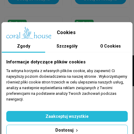
Dostępny
Dostępny
Cookies
Zgody
Szczegóły
O Cookies
FILTRUJ
Informacje dotyczące plików cookies
Ta witryna korzysta z własnych plików cookie, aby zapewnić Ci
najwyższy poziom doświadczenia na naszej stronie . Wykorzystujemy
CORALHOUSE
CORALHOUSE
również pliki cookie stron trzecich w celu ulepszenia naszych usług,
Koralowiec Plerogyra
Koralowiec
analizy a nastepnie wyświetlania reklam związanych z Twoimi
Green
Trachyphyllia Dark
preferencjami na podstawie analizy Twoich zachowań podczas
Purple/Blue
nawigacji.
650,00 zł
850,00 zł
Zaakceptuj wszystkie
Dodaj do koszyka
Dodaj do koszyka
Dostosuj