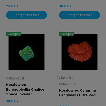
250,00 zł
300,00 zł
Dodaj do koszyka
Dodaj do koszyka
Dostępny
Dostępny
Tylko online
CORALHOUSE
Koralowiec
CORALHOUSE
Echinophyllia Chalice
Koralowiec Cynarina
Space Invader
Lacrymalis Ultra Red
180,00 zł