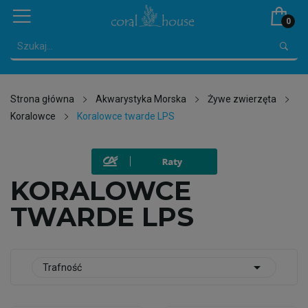
0
Strona główna
Akwarystyka Morska
Żywe zwierzęta
Koralowce
Koralowce twarde LPS
KORALOWCE
TWARDE LPS

Trafność