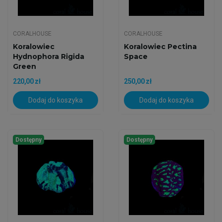
CORALHOUSE
CORALHOUSE
Koralowiec
Koralowiec Pectina
Hydnophora Rigida
Space
Green
220,00 zł
250,00 zł
Dodaj do koszyka
Dodaj do koszyka
Dostępny
Dostępny