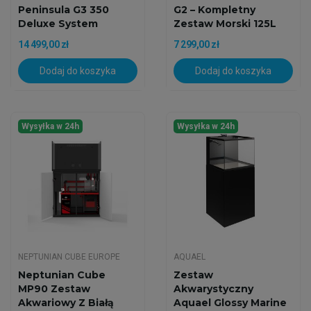
Peninsula G3 350
G2 – Kompletny
Deluxe System
Zestaw Morski 125L
Zestaw...
Z...
14 499,00 zł
7 299,00 zł
Dodaj do koszyka
Dodaj do koszyka
Wysyłka w 24h
Wysyłka w 24h
NEPTUNIAN CUBE EUROPE
AQUAEL
Neptunian Cube
Zestaw
MP90 Zestaw
Akwarystyczny
Akwariowy Z Białą
Aquael Glossy Marine