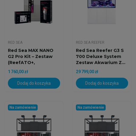
RED SEA
RED SEA REEFER
Red Sea MAX NANO
Red Sea Reefer G3 S
G2 Pro Kit – Zestaw
700 Deluxe System
(ReefATO+,
Zestaw Akwarium Z...
NanoMat,...
1 760,00 zł
29 799,00 zł
Dodaj do koszyka
Dodaj do koszyka
Na zamówienie
Na zamówienie