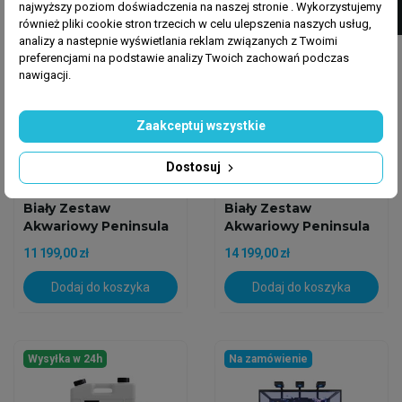
najwyższy poziom doświadczenia na naszej stronie . Wykorzystujemy
również pliki cookie stron trzecich w celu ulepszenia naszych usług,
analizy a nastepnie wyświetlania reklam związanych z Twoimi
preferencjami na podstawie analizy Twoich zachowań podczas
nawigacji.
Zaakceptuj wszystkie
Dostosuj
NEPTUNIAN CUBE EUROPE
NEPTUNIAN CUBE EUROPE
Neptunian Cube P-120
Neptunian Cube P-150
Biały Zestaw
Biały Zestaw
Akwariowy Peninsula
Akwariowy Peninsula
11 199,00 zł
14 199,00 zł
Dodaj do koszyka
Dodaj do koszyka
Wysyłka w 24h
Na zamówienie