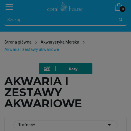
0
Strona główna
Akwarystyka Morska
Akwaria i zestawy akwariowe
AKWARIA I
ZESTAWY
AKWARIOWE

Trafność