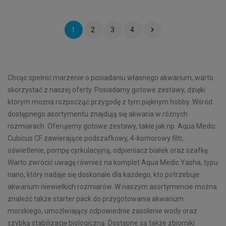

1
2
3
4
Chcąc spełnić marzenie o posiadaniu własnego akwarium, warto
skorzystać z naszej oferty. Posiadamy gotowe zestawy, dzięki
którym można rozpocząć przygodę z tym pięknym hobby. Wśród
dostępnego asortymentu znajdują się akwaria w różnych
rozmiarach. Oferujemy gotowe zestawy, takie jak np. Aqua Medic
Cubicus CF zawierające podszafkowy, 4-komorowy filtr,
oświetlenie, pompę cyrkulacyjną, odpieniacz białek oraz szafkę.
Warto zwrócić uwagę również na komplet Aqua Medic Yasha, typu
nano, który nadaje się doskonale dla każdego, kto potrzebuje
akwarium niewielkich rozmiarów. W naszym asortymencie można
znaleźć także starter pack do przygotowania akwarium
morskiego, umożlwiający odpowiednie zasolenie wody oraz
szybką stabilizację biologiczną. Dostępne są także zbiorniki