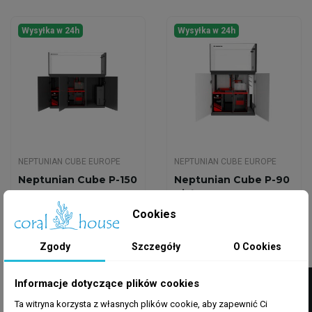
Wysyłka w 24h
Wysyłka w 24h
NEPTUNIAN CUBE EUROPE
NEPTUNIAN CUBE EUROPE
Neptunian Cube P-150
Neptunian Cube P-90
Czarny Zestaw
Biały Zestaw Czarny
Akwariowy Peninsula
Peninsula
Cookies
14 199,00 zł
8 599,00 zł
Zgody
Szczegóły
O Cookies
Dodaj do koszyka
Dodaj do koszyka
FILTRUJ
Informacje dotyczące plików cookies
Ta witryna korzysta z własnych plików cookie, aby zapewnić Ci
Wysyłka w 24h
Wysyłka w 24h