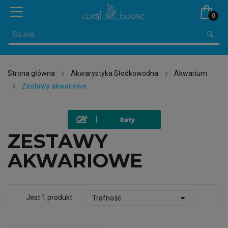
0
Strona główna
Akwarystyka Słodkowodna
Akwarium
Zestawy akwariowe
ZESTAWY
AKWARIOWE

Jest 1 produkt.
Trafność