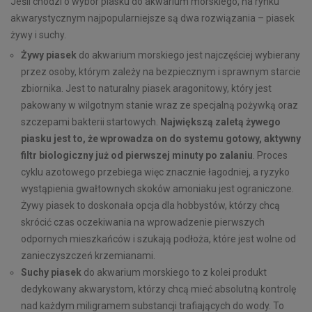
Jeśli chodzi o wybór piasku do akwarium morskiego, na rynku
akwarystycznym najpopularniejsze są dwa rozwiązania – piasek
żywy i suchy.
Żywy piasek
do akwarium morskiego jest najczęściej wybierany
przez osoby, którym zależy na bezpiecznym i sprawnym starcie
zbiornika. Jest to naturalny piasek aragonitowy, który jest
pakowany w wilgotnym stanie wraz ze specjalną pożywką oraz
szczepami bakterii startowych.
Największą zaletą żywego
piasku jest to, że wprowadza on do systemu gotowy, aktywny
filtr biologiczny już od pierwszej minuty po zalaniu
. Proces
cyklu azotowego przebiega więc znacznie łagodniej, a ryzyko
wystąpienia gwałtownych skoków amoniaku jest ograniczone.
Żywy piasek to doskonała opcja dla hobbystów, którzy chcą
skrócić czas oczekiwania na wprowadzenie pierwszych
odpornych mieszkańców i szukają podłoża, które jest wolne od
zanieczyszczeń krzemianami.
Suchy piasek
do akwarium morskiego to z kolei produkt
dedykowany akwarystom, którzy chcą mieć absolutną kontrolę
nad każdym miligramem substancji trafiających do wody. To