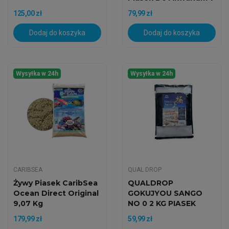
Kg
125,00 zł
79,99 zł
Dodaj do koszyka
Dodaj do koszyka
Wysyłka w 24h
Wysyłka w 24h
CARIBSEA
QUAL DROP
Żywy Piasek CaribSea
QUALDROP
Ocean Direct Original
GOKUJYOU SANGO
9,07 Kg
NO 0 2 KG PIASEK
KORALOWY
179,99 zł
59,99 zł