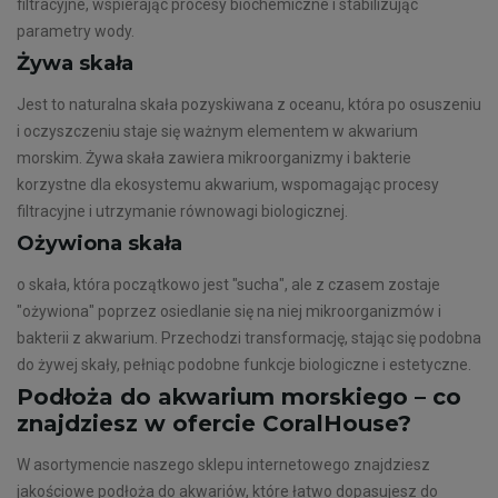
filtracyjne, wspierając procesy biochemiczne i stabilizując
parametry wody.
Żywa skała
Jest to naturalna skała pozyskiwana z oceanu, która po osuszeniu
i oczyszczeniu staje się ważnym elementem w akwarium
morskim. Żywa skała zawiera mikroorganizmy i bakterie
korzystne dla ekosystemu akwarium, wspomagając procesy
filtracyjne i utrzymanie równowagi biologicznej.
Ożywiona skała
o skała, która początkowo jest "sucha", ale z czasem zostaje
"ożywiona" poprzez osiedlanie się na niej mikroorganizmów i
bakterii z akwarium. Przechodzi transformację, stając się podobna
do żywej skały, pełniąc podobne funkcje biologiczne i estetyczne​.
Podłoża do akwarium morskiego – co
znajdziesz w ofercie CoralHouse?
W asortymencie naszego sklepu internetowego znajdziesz
jakościowe podłoża do akwariów, które łatwo dopasujesz do