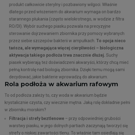
produkt całkowicie sterylny i pozbawiony wilgoci. Właśnie
dlatego przed włożeniem do akwarium wymaga on bardzo
starannego płukania (często wielokrotnego, w wodzie z filtra
RO/DI). Wybór suchego piasku pozwala na precyzyjne
sterowanie dojrzewaniem zbiornika przy pomocy wybranych
przez siebie szczepów bakterii w ampułkach.
To opcja nieco
tańsza, ale wymagająca więcej cierpliwości – biologiczna
aktywacja takiego podłoża trwa znacznie dłużej.
Suchy
piasek wybierają też doświadczeni akwaryści, którzy chcą mieć
pełną kontrolę nad biologią zbiornika. Dzięki temu mogą sami
decydować, jakie bakterie wprowadzą do akwarium.
Rola podłoża w akwarium rafowym
To od podłoża zależy to, czy woda w akwarium będzie
krystalicznie czysta, czy wiecznie mętna. Jaką rolę dokładnie pełni
w zbiorniku morskim?
Filtracja i strefy beztlenowe
– przy odpowiedniej grubości
warstwy piasku, w jego dolnych partiach zaczynają tworzyć się
strefy o niskiej zawartości tlenu. To właśnie tam osiedlają się