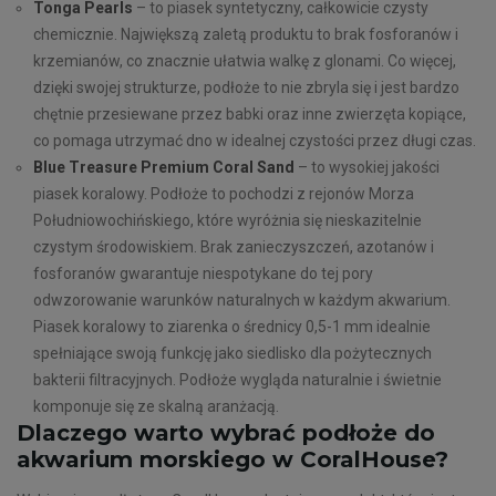
Tonga Pearls
– to piasek syntetyczny, całkowicie czysty
chemicznie. Największą zaletą produktu to brak fosforanów i
krzemianów, co znacznie ułatwia walkę z glonami. Co więcej,
dzięki swojej strukturze, podłoże to nie zbryla się i jest bardzo
chętnie przesiewane przez babki oraz inne zwierzęta kopiące,
co pomaga utrzymać dno w idealnej czystości przez długi czas.
Blue Treasure Premium Coral Sand
– to wysokiej jakości
piasek koralowy. Podłoże to pochodzi z rejonów Morza
Południowochińskiego, które wyróżnia się nieskazitelnie
czystym środowiskiem. Brak zanieczyszczeń, azotanów i
fosforanów gwarantuje niespotykane do tej pory
odwzorowanie warunków naturalnych w każdym akwarium.
Piasek koralowy to ziarenka o średnicy 0,5-1 mm idealnie
spełniające swoją funkcję jako siedlisko dla pożytecznych
bakterii filtracyjnych. Podłoże wygląda naturalnie i świetnie
komponuje się ze skalną aranżacją.
Dlaczego warto wybrać podłoże do
akwarium morskiego w CoralHouse?