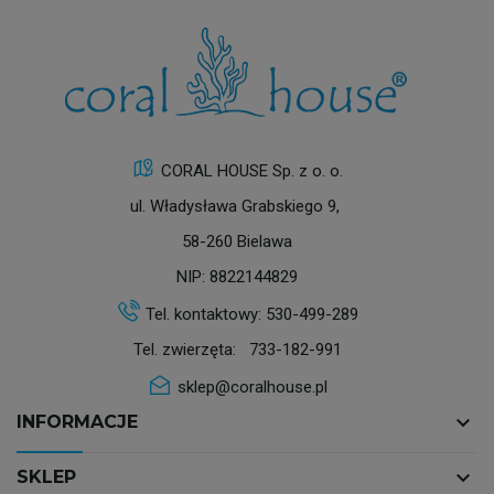
CORAL HOUSE Sp. z o. o.
ul. Władysława Grabskiego 9,
58-260 Bielawa
NIP: 8822144829
Tel. kontaktowy:
530-499-289
Tel. zwierzęta:
733-182-991
sklep@coralhouse.pl
keyboard_arrow_down
INFORMACJE
keyboard_arrow_down
SKLEP