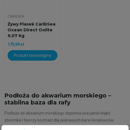
CARIBSEA
Żywy Piasek CaribSea
Ocean Direct Oolite
9,07 Kg
179,99 zł
Produkt niedostępny
Podłoża do akwarium morskiego –
stabilna baza dla rafy
Podłoże do akwarium morskiego dopełnia wizualnie błękit
zbiornika i tworzy kontrast dla jaskrawych barw koralowców.
Jednak doświadczony hobbysta akwarystyki dobrze wie, że to