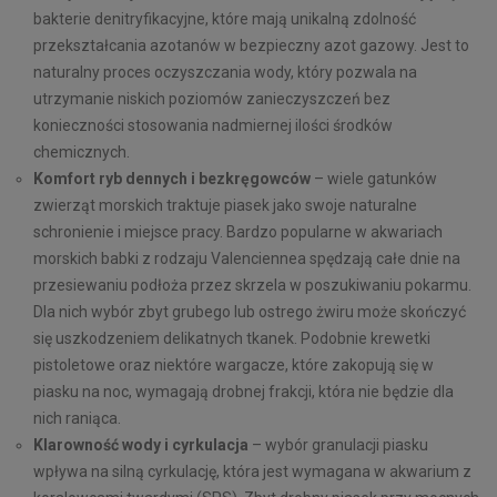
bakterie denitryfikacyjne, które mają unikalną zdolność
przekształcania azotanów w bezpieczny azot gazowy. Jest to
naturalny proces oczyszczania wody, który pozwala na
utrzymanie niskich poziomów zanieczyszczeń bez
konieczności stosowania nadmiernej ilości środków
chemicznych.
Komfort ryb dennych i bezkręgowców
– wiele gatunków
zwierząt morskich traktuje piasek jako swoje naturalne
schronienie i miejsce pracy. Bardzo popularne w akwariach
morskich babki z rodzaju Valenciennea spędzają całe dnie na
przesiewaniu podłoża przez skrzela w poszukiwaniu pokarmu.
Dla nich wybór zbyt grubego lub ostrego żwiru może skończyć
się uszkodzeniem delikatnych tkanek. Podobnie krewetki
pistoletowe oraz niektóre wargacze, które zakopują się w
piasku na noc, wymagają drobnej frakcji, która nie będzie dla
nich raniąca.
Klarowność wody i cyrkulacja
– wybór granulacji piasku
wpływa na silną cyrkulację, która jest wymagana w akwarium z