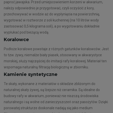
paproć jawajska. Przed umiejscowieniem korzeni w akwarium,
należy odpowiednio je przygotować, czyli oczyścić z kory,
przechowywać w wodzie aż do wypłynięcia na powierzchnię,
wygotować w roztworze z soli kuchennej (na 10 litrów wody
zastosować 0,5 kilograma soli), a po wygotowaniu dokładnie
wypłukać pod bieżącą wodą.
Koralowce
Podłoże koralowe powstaje z różnych gatunków koralowców. Jest
to tzw. żywy, niemalże biały piasek, stosowany w akwarystyce
morskiej, służy najczęściej do imitacji rafy koralowej. Materiał ten
wspomaga naturalną filtrację biologiczną w zbiorniku.
Kamienie syntetyczne
Te skały, wykonane z materiałów o składzie zbliżonym do
naturalnej skały żywej, są lżejsze niż ceramika. Są idealne do
budowy rafy w akwarium, ponieważ nie niszczą środowiska
naturalnego i są wolne od zanieczyszczeń oraz pasożytów. Dzięki
porowatej strukturze doskonale nadają się jako medium