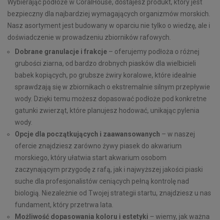
Wybierając podłoże w CoralHouse, dostajesz produkt, który jest
bezpieczny dla najbardziej wymagających organizmów morskich.
Nasz asortyment jest budowany w oparciu nie tylko o wiedzę, ale i
doświadczenie w prowadzeniu zbiorników rafowych.
Dobrane granulacje i frakcje
– oferujemy podłoża o różnej
grubości ziarna, od bardzo drobnych piasków dla wielbicieli
babek kopiących, po grubsze żwiry koralowe, które idealnie
sprawdzają się w zbiornikach o ekstremalnie silnym przepływie
wody. Dzięki temu możesz dopasować podłoże pod konkretne
gatunki zwierząt, które planujesz hodować, unikając pylenia
wody.
Opcje dla początkujących i zaawansowanych
– w naszej
ofercie znajdziesz zarówno żywy piasek do akwarium
morskiego, który ułatwia start akwarium osobom
zaczynającym przygodę z rafą, jak i najwyższej jakości piaski
suche dla profesjonalistów ceniących pełną kontrolę nad
biologią. Niezależnie od Twojej strategii startu, znajdziesz u nas
fundament, który przetrwa lata.
Możliwość dopasowania koloru i estetyki
– wiemy, jak ważna