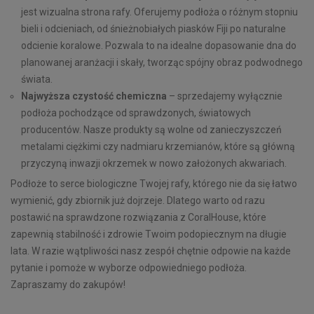
jest wizualna strona rafy. Oferujemy podłoża o różnym stopniu
bieli i odcieniach, od śnieżnobiałych piasków Fiji po naturalne
odcienie koralowe. Pozwala to na idealne dopasowanie dna do
planowanej aranżacji i skały, tworząc spójny obraz podwodnego
świata.
Najwyższa czystość chemiczna
– sprzedajemy wyłącznie
podłoża pochodzące od sprawdzonych, światowych
producentów. Nasze produkty są wolne od zanieczyszczeń
metalami ciężkimi czy nadmiaru krzemianów, które są główną
przyczyną inwazji okrzemek w nowo założonych akwariach.
Podłoże to serce biologiczne Twojej rafy, którego nie da się łatwo
wymienić, gdy zbiornik już dojrzeje. Dlatego warto od razu
postawić na sprawdzone rozwiązania z CoralHouse, które
zapewnią stabilność i zdrowie Twoim podopiecznym na długie
lata. W razie wątpliwości nasz zespół chętnie odpowie na każde
pytanie i pomoże w wyborze odpowiedniego podłoża.
Zapraszamy do zakupów!