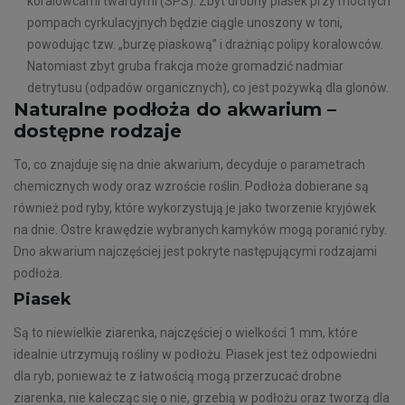
koralowcami twardymi (SPS). Zbyt drobny piasek przy mocnych
pompach cyrkulacyjnych będzie ciągle unoszony w toni,
powodując tzw. „burzę piaskową” i drażniąc polipy koralowców.
Natomiast zbyt gruba frakcja może gromadzić nadmiar
detrytusu (odpadów organicznych), co jest pożywką dla glonów.
Naturalne podłoża do akwarium –
dostępne rodzaje
To, co znajduje się na dnie akwarium, decyduje o parametrach
chemicznych wody oraz wzroście roślin. Podłoża dobierane są
również pod ryby, które wykorzystują je jako tworzenie kryjówek
na dnie. Ostre krawędzie wybranych kamyków mogą poranić ryby.
Dno akwarium najczęściej jest pokryte następującymi rodzajami
podłoża.
Piasek
Są to niewielkie ziarenka, najczęściej o wielkości 1 mm, które
idealnie utrzymują rośliny w podłożu. Piasek jest też odpowiedni
dla ryb, ponieważ te z łatwością mogą przerzucać drobne
ziarenka, nie kalecząc się o nie, grzebią w podłożu oraz tworzą dla