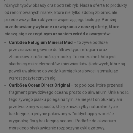
różnych typów obsady oraz potrzeb ryb. Nasza oferta to produkty
od renomowanych marek, które nie tylko zdobią zbiornik, ale
przede wszystkim aktywnie wspierają jego biologię.
Poniżej
przedstawiamy wybrane rozwiązania z naszej oferty, które
cieszą się szczególnym uznaniem wśród akwarystów:
CaribSea Refugium Mineral Mud
– to żywe podłoże
przeznaczone głównie do filtrów typu refugium oraz
zbiorników z roślinnością morską. To mineralne błoto jest
skarbnicą mikroelementów i pierwiastków śladowych, które są
powoli uwalniane do wody, karmiąc koralowce i stymulując
wzrost pożytecznych alg.
CaribSea Ocean Direct Original
– to podłoże, które przenosi
fragment prawdziwego oceanu prosto do akwarium. Unikalność
tego żywego piasku polega na tym, że nie jest on płukany ani
przetwarzany w sposób, który zniszczyłby naturalne życie
bakteryjne, a jedynie pakowany w "oddychający worek" z
oryginalną florą bakteryjną oceanu. Podłoże do akwarium
morskiego błyskawicznie rozpoczyna cykl azotowy.