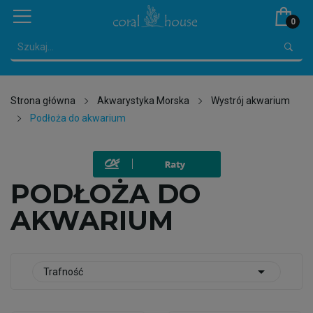
0
Strona główna
Akwarystyka Morska
Wystrój akwarium
Podłoża do akwarium
PODŁOŻA DO
AKWARIUM

Trafność