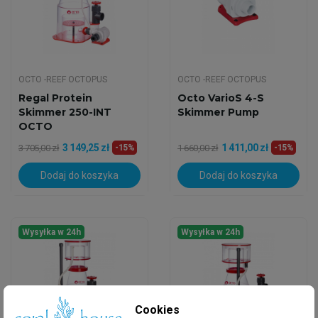
OCTO -REEF OCTOPUS
OCTO -REEF OCTOPUS
Regal Protein
Octo VarioS 4-S
Skimmer 250-INT
Skimmer Pump
OCTO
3 149,25 zł
1 411,00 zł
3 705,00 zł
-15%
1 660,00 zł
-15%
Dodaj do koszyka
Dodaj do koszyka
Wysyłka w 24h
Wysyłka w 24h
Cookies