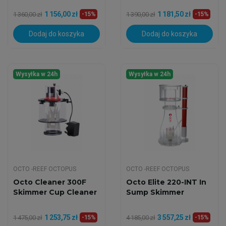
1 156,00 zł
1 181,50 zł
1 360,00 zł
-15%
1 390,00 zł
-15%
Dodaj do koszyka
Dodaj do koszyka
Wysyłka w 24h
Wysyłka w 24h
OCTO -REEF OCTOPUS
OCTO -REEF OCTOPUS
Octo Cleaner 300F
Octo Elite 220-INT In
Skimmer Cup Cleaner
Sump Skimmer
1 253,75 zł
3 557,25 zł
1 475,00 zł
-15%
4 185,00 zł
-15%