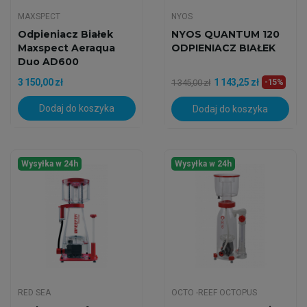
MAXSPECT
NYOS
Odpieniacz Białek
NYOS QUANTUM 120
Maxspect Aeraqua
ODPIENIACZ BIAŁEK
Duo AD600
3 150,00 zł
1 143,25 zł
1 345,00 zł
-15%
Dodaj do koszyka
Dodaj do koszyka
Wysyłka w 24h
Wysyłka w 24h
RED SEA
OCTO -REEF OCTOPUS