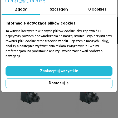
Zgody
Szczegóły
O Cookies
OCTO -REEF OCTOPUS
OCTO -REEF OCTOPUS
FILTRUJ
Informacje dotyczące plików cookies
Octo Regal 200-E
Octo Regal 250-E
External Skimmer
External Skimmer
Ta witryna korzysta z własnych plików cookie, aby zapewnić Ci
najwyższy poziom doświadczenia na naszej stronie . Wykorzystujemy
również pliki cookie stron trzecich w celu ulepszenia naszych usług,
3 748,50 zł
4 101,25 zł
4 410,00 zł
-15%
4 825,00 zł
-15%
analizy a nastepnie wyświetlania reklam związanych z Twoimi
preferencjami na podstawie analizy Twoich zachowań podczas
Dodaj do koszyka
Dodaj do koszyka
nawigacji.
Zaakceptuj wszystkie
Wysyłka w 24h
Wysyłka w 24h
Dostosuj