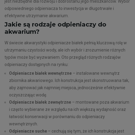
jest niezbędne dla rozwoju i dobrostanu jego mieszkańców. Wybór
odpowiedniego odpieniacza to inwestycja w długotrwałe i
efektywne utrzymanie akwarium.
Jakie są rodzaje odpieniaczy do
akwarium?
W świecie akwarystyki odpieniacze białek pełnią kluczową rolę w
utrzymaniu czystości wody, ale ich wybór i zrozumienie różnych
typów może być wyzwaniem. Oto przegląd różnych rodzajów
odpieniaczy dostępnych na rynku:
Odpieniacze białek wewnętrzne
– instalowane wewnątrz
zbiornika akwariowego. Ich konstrukcja jest skonstruowana tak,
aby zajmować jak najmniej miejsca, jednocześnie efektywnie
oczyszczając wodę.
Odpieniacze białek zewnętrzne
– montowane poza akwarium
i często wybierane ze względu na ich większą wydajność oraz
łatwość konserwacji w porównaniu do odpieniaczy
wewnętrznych.
Odpieniacze suche
– cechują się tym, że ich konstrukcja jest