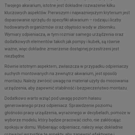
Twojego akwarium, istotne jest dokładne rozważenie kilku
kluczowych aspektów. Pierwszym i najważniejszym kryterium jest
dopasowanie sprzętu do specyfiki akwarium – rodzaju i liczby
hodowanych organizmów oraz objętości wody w zbiorniku.
Wymiary odpieniacza, w tym rozmiar samego urządzenia oraz
dodatkowych elementów takich jak pompy i kubek, są równie
ważne, więc dokładne zmierzenie dostępnej przestrzeni jest
niezbędne.
Równie istotnym aspektem, zwłaszcza w przypadku odpieniaczy
suchych montowanych na zewnątrz akwarium, jest sposób
montażu. Należy zwrócić uwagę na materiał użyty do mocowania
urządzenia, aby zapewnić stabilność i bezpieczeństwo montażu.
Dodatkowo warto wziąć pod uwagę poziom hałasu
generowanego przez odpieniacz. Sprawdzenie poziomu
głośności pracy urządzenia, wyrażonego w decybelach, pomoże w
wyborze modelu, który będzie pracować cicho, nie zakłócając
spokoju w domu. Wybierając odpieniacz, należy więc dokładnie
rozważyć wszystkie te aspekty, aby zapewnić efektywne i