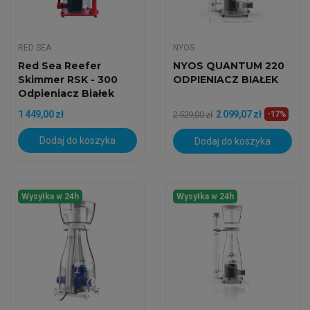
RED SEA
NYOS
Red Sea Reefer
NYOS QUANTUM 220
Skimmer RSK - 300
ODPIENIACZ BIAŁEK
Odpieniacz Białek
1 449,00 zł
2 099,07 zł
2 529,00 zł
-17%
Dodaj do koszyka
Dodaj do koszyka
Wysyłka w 24h
Wysyłka w 24h