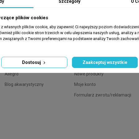
dy
Szczegóły
O C
yczące plików cookies
INFORMACJE
SKLEP
a z własnych plików cookie, aby zapewnić Ci najwyższy poziom doświadczenia
ównież pliki cookie stron trzecich w celu ulepszenia naszych usług, analizy a 
am związanych z Twoimi preferencjami na podstawie analizy Twoich zachowa
O nas
Polityka prywatności
Kontakt z nami
Regulamin
Dostosuj
Zaakceptuj wszystkie
Mapa strony
Promocje
Allegro
Nowe produkty
Blog akwarystyczny
Moje konto
Formularz zwrotu/reklamacji