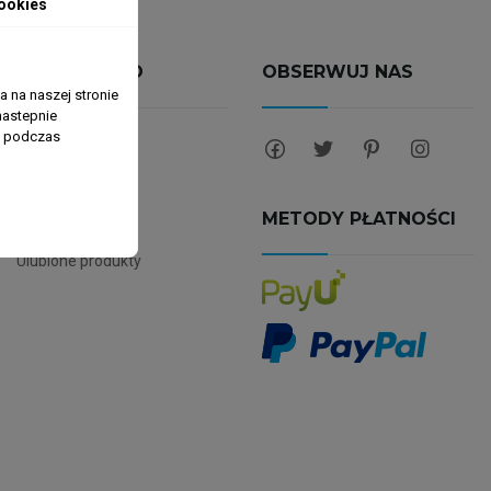
ookies
MOJE KONTO
OBSERWUJ NAS
 na naszej stronie
nastepnie
ń podczas
Dane osobowe
Zamówienia
METODY PŁATNOŚCI
Adresy
Ulubione produkty