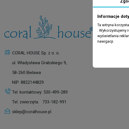
Zgo
Informacje dot
Ta witryna korzyst
. Wykorzystujemy r
wyświetlania rekl
nawigacji.
CORAL HOUSE Sp. z o. o.
ul. Władysława Grabskiego 9,
58-260 Bielawa
NIP: 8822144829
Tel. kontaktowy:
530-499-289
Tel. zwierzęta:
733-182-991
sklep@coralhouse.pl