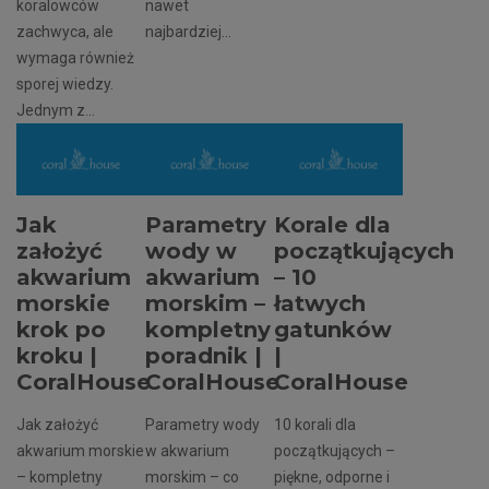
koralowców
nawet
zachwyca, ale
najbardziej...
wymaga również
sporej wiedzy.
Jednym z...
Jak
Parametry
Korale dla
założyć
wody w
początkujących
akwarium
akwarium
– 10
morskie
morskim –
łatwych
krok po
kompletny
gatunków
kroku |
poradnik |
|
CoralHouse
CoralHouse
CoralHouse
Jak założyć
Parametry wody
10 korali dla
akwarium morskie
w akwarium
początkujących –
– kompletny
morskim – co
piękne, odporne i