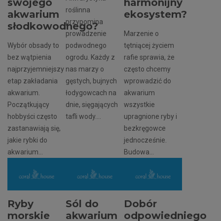
swojego
harmonijny
roślinna
akwarium
ekosystem?
przypomina
słodkowodnego?
prowadzenie
Marzenie o
Wybór obsady to
podwodnego
tętniącej życiem
bez wątpienia
ogrodu. Każdy z
rafie sprawia, że
najprzyjemniejszy
nas marzy o
często chcemy
etap zakładania
gęstych, bujnych
wprowadzić do
akwarium.
łodygowcach na
akwarium
Początkujący
dnie, sięgających
wszystkie
hobbyści często
tafli wody....
upragnione ryby i
zastanawiają się,
bezkręgowce
jakie rybki do
jednocześnie.
akwarium...
Budowa...
Ryby
Sól do
Dobór
morskie
akwarium
odpowiedniego