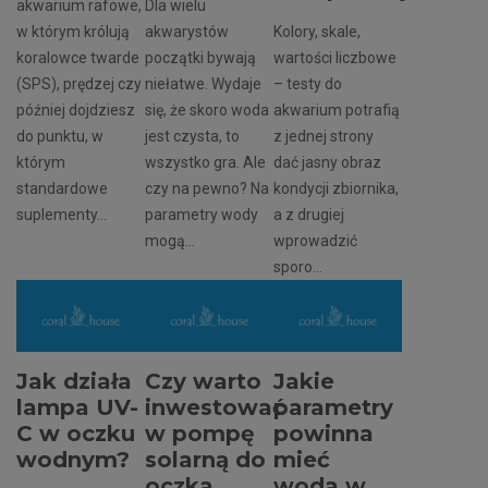
akwarium rafowe,
Dla wielu
w którym królują
akwarystów
Kolory, skale,
koralowce twarde
początki bywają
wartości liczbowe
(SPS), prędzej czy
niełatwe. Wydaje
– testy do
później dojdziesz
się, że skoro woda
akwarium potrafią
do punktu, w
jest czysta, to
z jednej strony
którym
wszystko gra. Ale
dać jasny obraz
standardowe
czy na pewno? Na
kondycji zbiornika,
suplementy...
parametry wody
a z drugiej
mogą...
wprowadzić
sporo...
Jak działa
Czy warto
Jakie
lampa UV-
inwestować
parametry
C w oczku
w pompę
powinna
wodnym?
solarną do
mieć
oczka
woda w