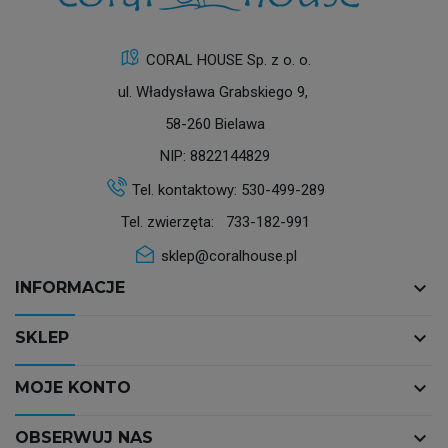
CORAL HOUSE Sp. z o. o.
ul. Władysława Grabskiego 9,
58-260 Bielawa
NIP: 8822144829
Tel. kontaktowy:
530-499-289
Tel. zwierzęta:
733-182-991
sklep@coralhouse.pl
keyboard_arrow_down
INFORMACJE
keyboard_arrow_down
SKLEP
keyboard_arrow_down
MOJE KONTO
keyboard_arrow_down
OBSERWUJ NAS