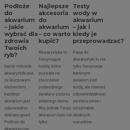
Podłoże
Najlepsze
Testy
do
akcesoria
wody w
akwarium
do
akwarium
– jakie
akwarium
– jak i
wybrać dla
– co warto
kiedy je
zdrowia
kupić?
przeprowadzać?
Twoich
Akwarystyka to
Pasja do
ryb?
fascynujące
akwarystyki to nie
Każdy miłośnik
hobby, które
tylko fascynacja
akwarystyki wie,
pozwala na
barwnym
że kluczowym
stworzenie
światem pod
elementem
podwodnego
wodą, ale również
każdego
świata w zaciszu
odpowiedzialność
akwarium jest
własnego domu.
za stworzenie i
odpowiednio
Aby jednak Twoje
utrzymanie
dobrany grunt.
akwarium było nie
idealnych
Podłoże do
tylko...
warunków...
akwarium nie