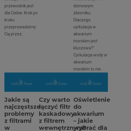
przewodnik jest
domowym
dla Ciebie. Krok po
zbiorniku:
kroku
Dlaczego
przeprowadzimy
cyrkulacja w
Cię przez...
akwarium
morskim jest
kluczowa?"
Cyrkulacja wody w
akwarium
morskim to nie...
Jakie są
Czy warto
Oświetlenie
najczęstsze
łączyć filtr
do
problemy
kaskadowy
akwarium
z filtrami
z filtrem
– jakie
w
wewnętrznym?
wybrać dla