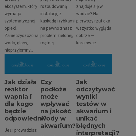
ekosystem, który
rozbudowaną
znajduje się w
wymaga
instalację z
wodzie? Na
systematycznej
kaskadą i rybkami,
pierwszy rzut oka
opieki.
na pewno znasz
wszystko wygląda
Zanieczyszczona
problem zielonej,
dobrze —
woda, glony,
mętnej...
koralowce...
nieprzyjemny...
Jak działa
Czy
Jak
reaktor
podłoże
odczytywać
wapnia i
może
wyniki
dla kogo
wpływać
testów w
będzie
na jakość
akwarium i
odpowiedni?
wody w
unikać
akwarium?
błędnych
Jeśli prowadzisz
interpretacji?