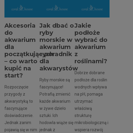
Akcesoria
Jak dbać o
Jakie
do
ryby
podłoże
akwarium
morskie w
wybrać do
dla
akwarium
akwarium
początkujących
– poradnik
z
– co warto
dla
roślinami?
kupić na
akwarystów
Dobrze dobrane
start?
Ryby morskie są
podłoże dla roślin
Rozpoczęcie
fascynujące!
wodnych wpływa
przygody z
Potrafią zmienić
na pH, pomaga
akwarystyką to
każde akwarium
utrzymać
fascynujące
w żywe dzieło
właściwą
doświadczenie.
sztuki. Ich
strukturę
Jednak zanim
hodowla wiąże się
mikrobiologiczną i
pojawią się w nim
jednak z
wspiera rozwój