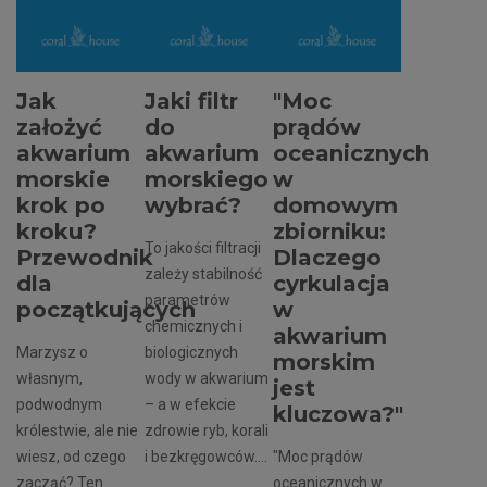
Jak
Jaki filtr
"Moc
założyć
do
prądów
akwarium
akwarium
oceanicznych
morskie
morskiego
w
krok po
wybrać?
domowym
kroku?
zbiorniku:
To jakości filtracji
Przewodnik
Dlaczego
zależy stabilność
dla
cyrkulacja
parametrów
początkujących
w
chemicznych i
akwarium
Marzysz o
biologicznych
morskim
własnym,
wody w akwarium
jest
podwodnym
– a w efekcie
kluczowa?"
królestwie, ale nie
zdrowie ryb, korali
wiesz, od czego
i bezkręgowców....
"Moc prądów
zacząć? Ten
oceanicznych w