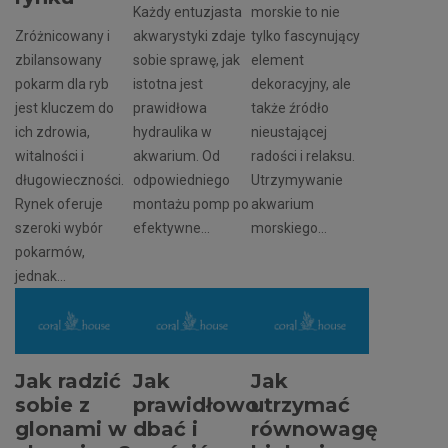
Każdy entuzjasta
morskie to nie
Zróżnicowany i
akwarystyki zdaje
tylko fascynujący
zbilansowany
sobie sprawę, jak
element
pokarm dla ryb
istotna jest
dekoracyjny, ale
jest kluczem do
prawidłowa
także źródło
ich zdrowia,
hydraulika w
nieustającej
witalności i
akwarium. Od
radości i relaksu.
długowieczności.
odpowiedniego
Utrzymywanie
Rynek oferuje
montażu pomp po
akwarium
szeroki wybór
efektywne...
morskiego...
pokarmów,
jednak...
Jak radzić
Jak
Jak
sobie z
prawidłowo
utrzymać
glonami w
dbać i
równowagę