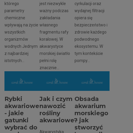
którego
jest niezwykle
cyrkulacji oraz
parametry
ważny podczas
wydajnej filtracji
chemiczne
zakładania
opiera się
wpływają na życie
własnego
bezpieczeństwo i
wszystkich
fragmentu rafy
zdrowie każdego
organizmów
koralowej. W
podwodnego
wodnych Jednym
akwarystyce
ekosystemu. W
z najbardziej
morskiej światło
tym kontekście
istotnych...
pełni rolę
pompy...
znacznie...
Rybki
Jak i czym
Obsada
akwariowe
nawozić
akwarium
- jakie
rośliny
morskiego
gatunki
akwariowe?
– jak
wybrać do
stworzyć
Akwarystyka