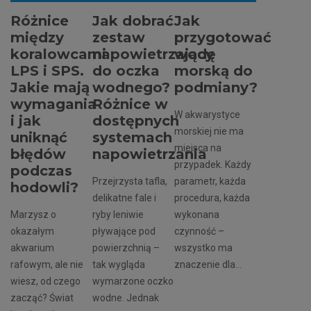
Różnice
Jak dobrać
Jak
między
zestaw
przygotować
koralowcami
napowietrzający
wodę
LPS i SPS.
do oczka
morską do
Jakie mają
wodnego?
podmiany?
wymagania
Różnice w
W akwarystyce
i jak
dostępnych
morskiej nie ma
uniknąć
systemach
miejsca na
błędów
napowietrzania
przypadek. Każdy
podczas
Przejrzysta tafla,
parametr, każda
hodowli?
delikatne fale i
procedura, każda
Marzysz o
ryby leniwie
wykonana
okazałym
pływające pod
czynność –
akwarium
powierzchnią –
wszystko ma
rafowym, ale nie
tak wygląda
znaczenie dla...
wiesz, od czego
wymarzone oczko
zacząć? Świat
wodne. Jednak