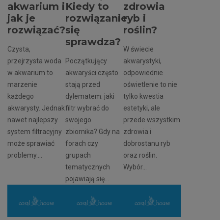
akwarium i
Kiedy to
zdrowia
jak je
rozwiązanie
ryb i
rozwiązać?
się
roślin?
sprawdza?
Czysta,
W świecie
przejrzysta woda
Początkujący
akwarystyki,
w akwarium to
akwaryści często
odpowiednie
marzenie
stają przed
oświetlenie to nie
każdego
dylematem: jaki
tylko kwestia
akwarysty. Jednak
filtr wybrać do
estetyki, ale
nawet najlepszy
swojego
przede wszystkim
system filtracyjny
zbiornika? Gdy na
zdrowia i
może sprawiać
forach czy
dobrostanu ryb
problemy....
grupach
oraz roślin.
tematycznych
Wybór...
pojawiają się...