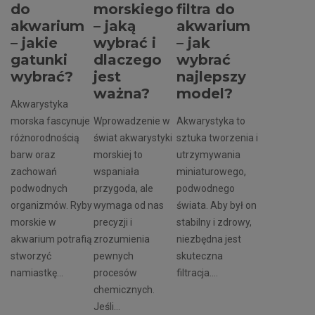
do
morskiego
filtra do
akwarium
– jaką
akwarium
– jakie
wybrać i
– jak
gatunki
dlaczego
wybrać
wybrać?
jest
najlepszy
ważna?
model?
Akwarystyka
morska fascynuje
Wprowadzenie w
Akwarystyka to
różnorodnością
świat akwarystyki
sztuka tworzenia i
barw oraz
morskiej to
utrzymywania
zachowań
wspaniała
miniaturowego,
podwodnych
przygoda, ale
podwodnego
organizmów. Ryby
wymaga od nas
świata. Aby był on
morskie w
precyzji i
stabilny i zdrowy,
akwarium potrafią
zrozumienia
niezbędna jest
stworzyć
pewnych
skuteczna
namiastkę...
procesów
filtracja....
chemicznych.
Jeśli...