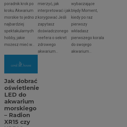
poradnik krok po
mierzyć, jak
wybaczające
kroku Akwarium
interpretować i jak
błędy Moment,
morskie to jedno z
korygować Jeśli
kiedy po raz
najbardziej
zapytasz
pierwszy
spektakularnych
doświadczonego
wkładasz
hobby, jakie
reefera o sekret
pierwszego korala
możesz mieć w...
zdrowego
do swojego
akwarium...
akwarium...
Jak dobrać
oświetlenie
LED do
akwarium
morskiego
– Radion
XR15 czy