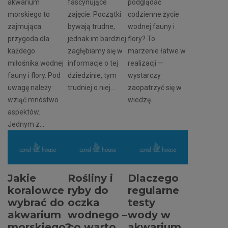
akwarium
fascynujące
podglądać
morskiego to
zajęcie. Początki
codzienne życie
zajmująca
bywają trudne,
wodnej fauny i
przygoda dla
jednak im bardziej
flory? To
każdego
zagłębiamy się w
marzenie łatwe w
miłośnika wodnej
informacje o tej
realizacji —
fauny i flory. Pod
dziedzinie, tym
wystarczy
uwagę należy
trudniej o niej...
zaopatrzyć się w
wziąć mnóstwo
wiedzę...
aspektów.
Jednym z...
Jakie
Rośliny i
Dlaczego
koralowce
ryby do
regularne
wybrać do
oczka
testy
akwarium
wodnego –
wody w
morskiego?
co warto
akwarium