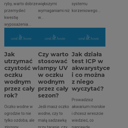
ryby, warto dobrze
większymi
systemu
przemyśleć
wymaganiami niż
korzeniowego....
kwestię
w...
wyposażenia....
Jak
Czy warto
Jak działa
utrzymać
stosować
test ICP w
czystość w
lampy UV
akwarystyce
oczku
w oczku
i co można
wodnym
wodnym
z niego
przez cały
przez cały
wyczytać?
rok?
sezon?
Prowadzisz
Oczko wodne w
Jeśli masz oczko
akwarium morskie
ogrodzie to nie
wodne, czy to
i chcesz wreszcie
tylko ozdoba, ale
małą sadzawkę
wiedzieć, co
złożony
przy tarasie, czy
naprawdę