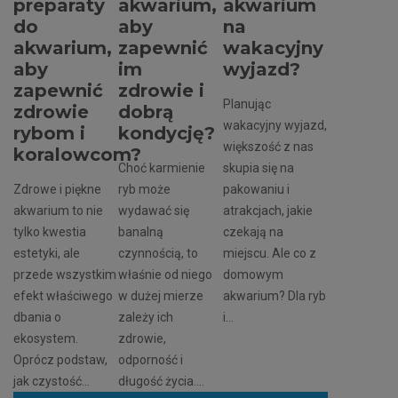
preparaty
akwarium,
akwarium
do
aby
na
akwarium,
zapewnić
wakacyjny
aby
im
wyjazd?
zapewnić
zdrowie i
Planując
zdrowie
dobrą
wakacyjny wyjazd,
rybom i
kondycję?
większość z nas
koralowcom?
Choć karmienie
skupia się na
Zdrowe i piękne
ryb może
pakowaniu i
akwarium to nie
wydawać się
atrakcjach, jakie
tylko kwestia
banalną
czekają na
estetyki, ale
czynnością, to
miejscu. Ale co z
przede wszystkim
właśnie od niego
domowym
efekt właściwego
w dużej mierze
akwarium? Dla ryb
dbania o
zależy ich
i...
ekosystem.
zdrowie,
Oprócz podstaw,
odporność i
jak czystość...
długość życia....