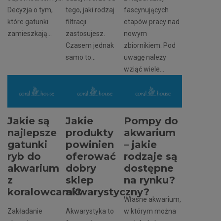
Decyzja o tym,
tego, jaki rodzaj
fascynujących
które gatunki
filtracji
etapów pracy nad
zamieszkają...
zastosujesz.
nowym
Czasem jednak
zbiornikiem. Pod
samo to...
uwagę należy
wziąć wiele...
Jakie są
Jakie
Pompy do
najlepsze
produkty
akwarium
gatunki
powinien
– jakie
ryb do
oferować
rodzaje są
akwarium
dobry
dostępne
z
sklep
na rynku?
koralowcami?
akwarystyczny?
Własne akwarium,
Zakładanie
Akwarystyka to
w którym można