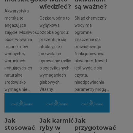
wiedzieć?
są ważne?
Akwarystyka
morska to
Oczko wodne to
Skład chemiczny
angażujące
wyjątkowa
wody ma
zajęcie. Możliwość
ozdoba ogrodu:
ogromne
obserwowania
prezentuje się
znaczenie dla
organizmów
atrakcyjnie i
prawidłowego
wodnych w
pozwala na
funkcjonowania
warunkach
uprawianie roślin
akwarium. Nawet
imitujących ich
o specyficznych
jeśli wydaje się
naturalne
wymaganiach
czysta,
środowisko
glebowych.
nieodpowiednie
wymaga nie...
Własny...
parametry mogą...
Jak
Jak karmić
Jak
stosować
ryby w
przygotować