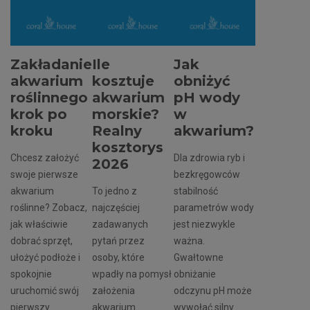
Zakładanie
Ile
Jak
akwarium
kosztuje
obniżyć
roślinnego
akwarium
pH wody
krok po
morskie?
w
kroku
Realny
akwarium?
kosztorys
Chcesz założyć
Dla zdrowia ryb i
2026
swoje pierwsze
bezkręgowców
akwarium
To jedno z
stabilność
roślinne? Zobacz,
najczęściej
parametrów wody
jak właściwie
zadawanych
jest niezwykle
dobrać sprzęt,
pytań przez
ważna.
ułożyć podłoże i
osoby, które
Gwałtowne
spokojnie
wpadły na pomysł
obniżanie
uruchomić swój
założenia
odczynu pH może
pierwszy
akwarium
wywołać silny