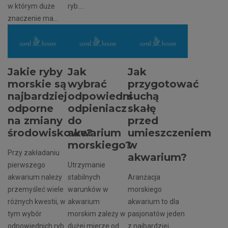
w którym duże
ryb....
znaczenie ma...
Jakie ryby
Jak
Jak
morskie są
wybrać
przygotować
najbardziej
odpowiedni
suchą
odporne
odpieniacz
skałę
na zmiany
do
przed
środowiskowe?
akwarium
umieszczeniem
morskiego?
w
Przy zakładaniu
akwarium?
pierwszego
Utrzymanie
akwarium należy
stabilnych
Aranżacja
przemyśleć wiele
warunków w
morskiego
różnych kwestii, w
akwarium
akwarium to dla
tym wybór
morskim zależy w
pasjonatów jeden
odpowiednich ryb.
dużej mierze od
z najbardziej