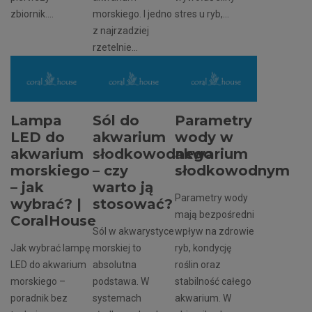
zbiornik....
morskiego. I jedno
stres u ryb,...
z najrzadziej
rzetelnie...
Lampa
Sól do
Parametry
LED do
akwarium
wody w
akwarium
słodkowodnego
akwarium
morskiego
– czy
słodkowodnym
– jak
warto ją
Parametry wody
wybrać? |
stosować?
mają bezpośredni
CoralHouse
Sól w akwarystyce
wpływ na zdrowie
Jak wybrać lampę
morskiej to
ryb, kondycję
LED do akwarium
absolutna
roślin oraz
morskiego –
podstawa. W
stabilność całego
poradnik bez
systemach
akwarium. W