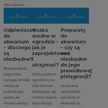
tylko stanowi...
Odpieniacze
Oczko
Preparaty
do
wodne w
do
akwarium
ogrodzie –
akwarium
– dlaczego
jak je
– czy są
są
zaprojektować
one
niezbędne?
i
niezbędne
utrzymać?
do jego
Akwarystyka to
prawidłowej
pasja, która
Oczko wodne w
pielęgnacji?
wymaga nie tylko
ogrodzie to nie
miłości do
tylko element
Utrzymanie
podwodnego
dekoracyjny, ale
optymalnych
świata, ale
również miejsce,
warunków w
również wiedzy i
które sprzyja
akwariach to