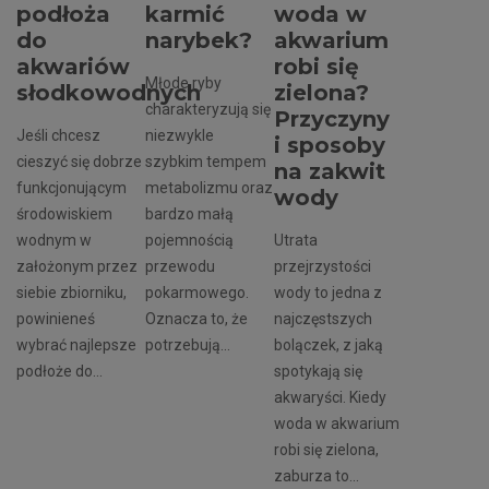
podłoża
karmić
woda w
do
narybek?
akwarium
akwariów
robi się
Młode ryby
słodkowodnych
zielona?
charakteryzują się
Przyczyny
Jeśli chcesz
niezwykle
i sposoby
cieszyć się dobrze
szybkim tempem
na zakwit
funkcjonującym
metabolizmu oraz
wody
środowiskiem
bardzo małą
wodnym w
pojemnością
Utrata
założonym przez
przewodu
przejrzystości
siebie zbiorniku,
pokarmowego.
wody to jedna z
powinieneś
Oznacza to, że
najczęstszych
wybrać najlepsze
potrzebują...
bolączek, z jaką
podłoże do...
spotykają się
akwaryści. Kiedy
woda w akwarium
robi się zielona,
zaburza to...