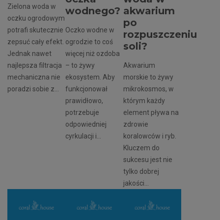
Zielona woda w
wodnego?
akwarium
oczku ogrodowym
po
potrafi skutecznie
Oczko wodne w
rozpuszczeniu
zepsuć cały efekt.
ogrodzie to coś
soli?
Jednak nawet
więcej niż ozdoba
najlepsza filtracja
– to żywy
Akwarium
mechaniczna nie
ekosystem. Aby
morskie to żywy
poradzi sobie z...
funkcjonował
mikrokosmos, w
prawidłowo,
którym każdy
potrzebuje
element pływa na
odpowiedniej
zdrowie
cyrkulacji i...
koralowców i ryb.
Kluczem do
sukcesu jest nie
tylko dobrej
jakości...