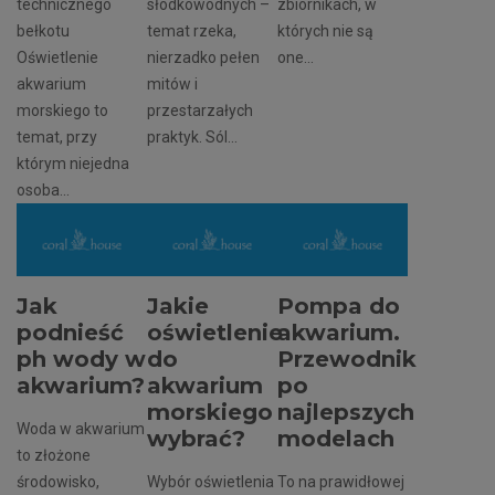
technicznego
słodkowodnych –
zbiornikach, w
bełkotu
temat rzeka,
których nie są
Oświetlenie
nierzadko pełen
one...
akwarium
mitów i
morskiego to
przestarzałych
temat, przy
praktyk. Sól...
którym niejedna
osoba...
Jak
Jakie
Pompa do
podnieść
oświetlenie
akwarium.
ph wody w
do
Przewodnik
akwarium?
akwarium
po
morskiego
najlepszych
Woda w akwarium
wybrać?
modelach
to złożone
środowisko,
Wybór oświetlenia
To na prawidłowej