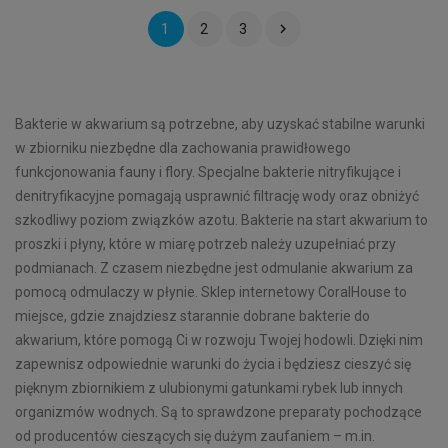

1
2
3
Bakterie w akwarium są potrzebne, aby uzyskać stabilne warunki
w zbiorniku niezbędne dla zachowania prawidłowego
funkcjonowania fauny i flory. Specjalne bakterie nitryfikujące i
denitryfikacyjne pomagają usprawnić filtrację wody oraz obniżyć
szkodliwy poziom związków azotu. Bakterie na start akwarium to
proszki i płyny, które w miarę potrzeb należy uzupełniać przy
podmianach. Z czasem niezbędne jest odmulanie akwarium za
pomocą odmulaczy w płynie. Sklep internetowy CoralHouse to
miejsce, gdzie znajdziesz starannie dobrane bakterie do
akwarium, które pomogą Ci w rozwoju Twojej hodowli. Dzięki nim
zapewnisz odpowiednie warunki do życia i będziesz cieszyć się
pięknym zbiornikiem z ulubionymi gatunkami rybek lub innych
organizmów wodnych. Są to sprawdzone preparaty pochodzące
od producentów cieszących się dużym zaufaniem – m.in.