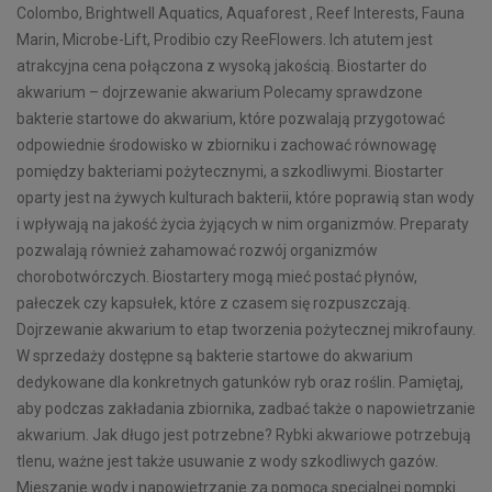
Colombo, Brightwell Aquatics, Aquaforest , Reef Interests, Fauna
Marin, Microbe-Lift, Prodibio czy ReeFlowers. Ich atutem jest
atrakcyjna cena połączona z wysoką jakością. Biostarter do
akwarium – dojrzewanie akwarium Polecamy sprawdzone
bakterie startowe do akwarium, które pozwalają przygotować
odpowiednie środowisko w zbiorniku i zachować równowagę
pomiędzy bakteriami pożytecznymi, a szkodliwymi. Biostarter
oparty jest na żywych kulturach bakterii, które poprawią stan wody
i wpływają na jakość życia żyjących w nim organizmów. Preparaty
pozwalają również zahamować rozwój organizmów
chorobotwórczych. Biostartery mogą mieć postać płynów,
pałeczek czy kapsułek, które z czasem się rozpuszczają.
Dojrzewanie akwarium to etap tworzenia pożytecznej mikrofauny.
W sprzedaży dostępne są bakterie startowe do akwarium
dedykowane dla konkretnych gatunków ryb oraz roślin. Pamiętaj,
aby podczas zakładania zbiornika, zadbać także o napowietrzanie
akwarium. Jak długo jest potrzebne? Rybki akwariowe potrzebują
tlenu, ważne jest także usuwanie z wody szkodliwych gazów.
Mieszanie wody i napowietrzanie za pomocą specjalnej pompki