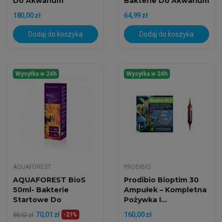
Do Akwarium
Bakterie Do Akwarium
180,00 zł
64,99 zł
Dodaj do koszyka
Dodaj do koszyka
Wysyłka w 24h
Wysyłka w 24h
AQUAFOREST
PRODIBIO
AQUAFOREST BioS
Prodibio Bioptim 30
50ml- Bakterie
Ampułek – Kompletna
Startowe Do
Pożywka I...
Akwarium
70,01 zł
160,00 zł
88,62 zł
-21%