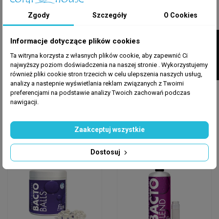
Zgody
Szczegóły
O Cookies
FILTRUJ
Informacje dotyczące plików cookies
SEACHEM
MODERN REEF
Ta witryna korzysta z własnych plików cookie, aby zapewnić Ci
najwyższy poziom doświadczenia na naszej stronie . Wykorzystujemy
Seachem Stability
Modern Reef
również pliki cookie stron trzecich w celu ulepszenia naszych usług,
50ml - Bakterie Do
BIODiversity 500 Ml-
analizy a nastepnie wyświetlania reklam związanych z Twoimi
Akwarium
Bakterie Do Akwarium
preferencjami na podstawie analizy Twoich zachowań podczas
25,49 zł
99,90 zł
nawigacji.
Dodaj do koszyka
Dodaj do koszyka
Zaakceptuj wszystkie
Dostosuj
Wysyłka w 24h
Wysyłka w 24h