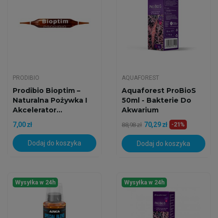
PRODIBIO
AQUAFOREST
Prodibio Bioptim –
Aquaforest ProBioS
Naturalna Pożywka I
50ml - Bakterie Do
Akcelerator...
Akwarium
7,00 zł
70,29 zł
88,98 zł
-21%
Dodaj do koszyka
Dodaj do koszyka
Wysyłka w 24h
Wysyłka w 24h