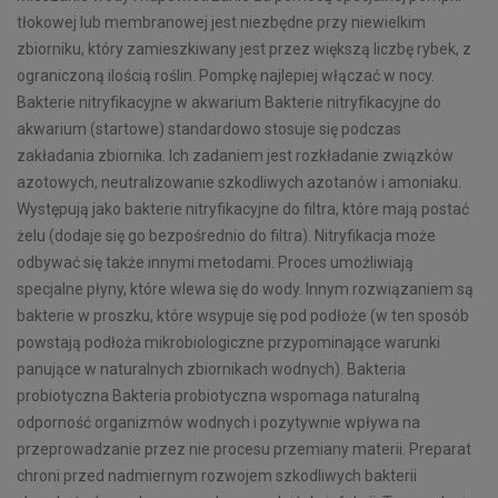
tłokowej lub membranowej jest niezbędne przy niewielkim
zbiorniku, który zamieszkiwany jest przez większą liczbę rybek, z
ograniczoną ilością roślin. Pompkę najlepiej włączać w nocy.
Bakterie nitryfikacyjne w akwarium Bakterie nitryfikacyjne do
akwarium (startowe) standardowo stosuje się podczas
zakładania zbiornika. Ich zadaniem jest rozkładanie związków
azotowych, neutralizowanie szkodliwych azotanów i amoniaku.
Występują jako bakterie nitryfikacyjne do filtra, które mają postać
żelu (dodaje się go bezpośrednio do filtra). Nitryfikacja może
odbywać się także innymi metodami. Proces umożliwiają
specjalne płyny, które wlewa się do wody. Innym rozwiązaniem są
bakterie w proszku, które wsypuje się pod podłoże (w ten sposób
powstają podłoża mikrobiologiczne przypominające warunki
panujące w naturalnych zbiornikach wodnych). Bakteria
probiotyczna Bakteria probiotyczna wspomaga naturalną
odporność organizmów wodnych i pozytywnie wpływa na
przeprowadzanie przez nie procesu przemiany materii. Preparat
chroni przed nadmiernym rozwojem szkodliwych bakterii