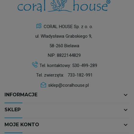
CORAL HOUSE Sp. z o. o.
ul. Władysława Grabskiego 9,
58-260 Bielawa
NIP: 8822144829
Tel. kontaktowy:
530-499-289
Tel. zwierzęta:
733-182-991
sklep@coralhouse.pl
keyboard_arrow_down
INFORMACJE
keyboard_arrow_down
SKLEP
keyboard_arrow_down
MOJE KONTO