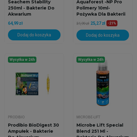
Seachem Stability
Aquaforest -NP Pro
250ml - Bakterie Do
Polimery 10ml-
Akwarium
Pożywka Dla Bakterii
64,99 zł
25,27 zł
31,99 zł
-21%
Dodaj do koszyka
Dodaj do koszyka
Wysyłka w 24h
Wysyłka w 24h
PRODIBIO
MICROBE-LIFT
Prodibio BioDigest 30
Microbe Lift Special
Ampułek - Bakterie
Blend 251 Ml -