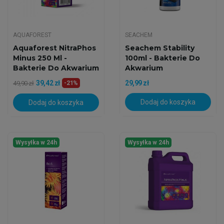
AQUAFOREST
SEACHEM
Aquaforest NitraPhos
Seachem Stability
Minus 250 Ml -
100ml - Bakterie Do
Bakterie Do Akwarium
Akwarium
39,42 zł
29,99 zł
49,90 zł
-21%
Dodaj do koszyka
Dodaj do koszyka
Wysyłka w 24h
Wysyłka w 24h