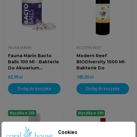
FAUNA MARIN
MODERN REEF
Fauna Marin Bacto
Modern Reef
Balls 100 Ml - Bakterie
BIODiversity 1000 Ml-
Do Akwarium...
Bakterie Do
Akwarium...
63,99 zł
185,00 zł
Dodaj do koszyka
Dodaj do koszyka
Wysyłka w 24h
Wysyłka w 24h
Cookies