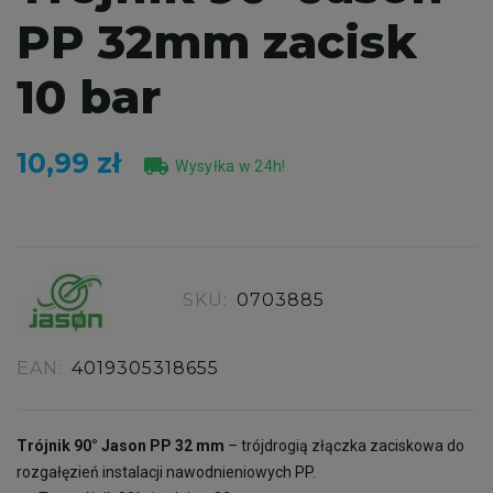
PP 32mm zacisk
10 bar
10,99 zł
local_shipping
Wysyłka w 24h!
SKU:
0703885
EAN:
4019305318655
Trójnik 90° Jason PP 32 mm
– trójdrogią złączka zaciskowa do
rozgałęzień instalacji nawodnieniowych PP.