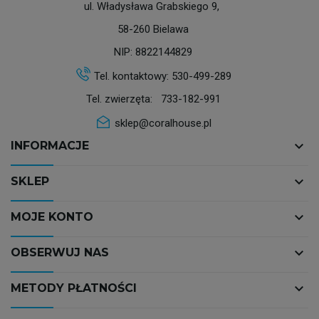
ul. Władysława Grabskiego 9,
58-260 Bielawa
NIP: 8822144829
Tel. kontaktowy:
530-499-289
Tel. zwierzęta:
733-182-991
sklep@coralhouse.pl
keyboard_arrow_down
INFORMACJE
keyboard_arrow_down
SKLEP
keyboard_arrow_down
MOJE KONTO
keyboard_arrow_down
OBSERWUJ NAS
keyboard_arrow_down
METODY PŁATNOŚCI