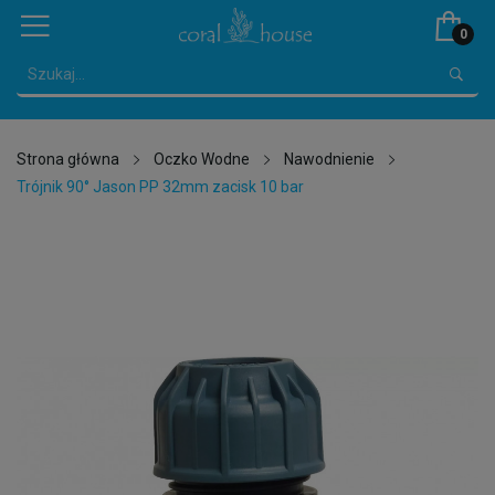
0
Strona główna
Oczko Wodne
Nawodnienie
Trójnik 90° Jason PP 32mm zacisk 10 bar