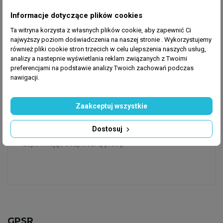
bez narzędzi.
Czy trójnik Jason jest wielokrotnego użytku?
Informacje dotyczące plików cookies
Tak – można go demontować i montować
Ta witryna korzysta z własnych plików cookie, aby zapewnić Ci
wielokrotnie bez utraty szczelności przez naciskanie
najwyższy poziom doświadczenia na naszej stronie . Wykorzystujemy
pierścienia odblokowującego.
również pliki cookie stron trzecich w celu ulepszenia naszych usług,
analizy a nastepnie wyświetlania reklam związanych z Twoimi
Do jakich rur pasuje trójnik Jason 32 mm?
preferencjami na podstawie analizy Twoich zachowań podczas
Do rur PP o zewnętrznej średnicy 32 mm. Trójnik
nawigacji.
redukcyjny pozwala na połączenie różnych średnic.
Czy trójnik Jason PP wytrzyma ciśnienie
Zaakceptuj wszystkie
wodociągowe?
Tak. Maks. ciśnienie 10 bar znacznie przewyższa
Dostosuj
ciśnienie wodociągowe (typowo 2–6 bar),
zapewniając bezpieczną pracę.
GPSR