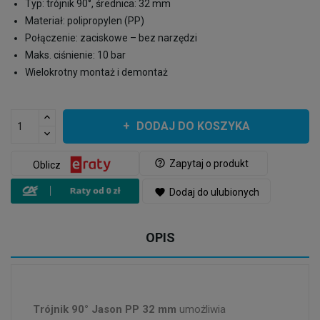
Typ: trójnik 90°, średnica: 32 mm
Materiał: polipropylen (PP)
Połączenie: zaciskowe – bez narzędzi
Maks. ciśnienie: 10 bar
Wielokrotny montaż i demontaż
DODAJ DO KOSZYKA
help_outline
Zapytaj o produkt
Oblicz
favorite
Dodaj do ulubionych
OPIS
Trójnik 90° Jason PP 32 mm
umożliwia