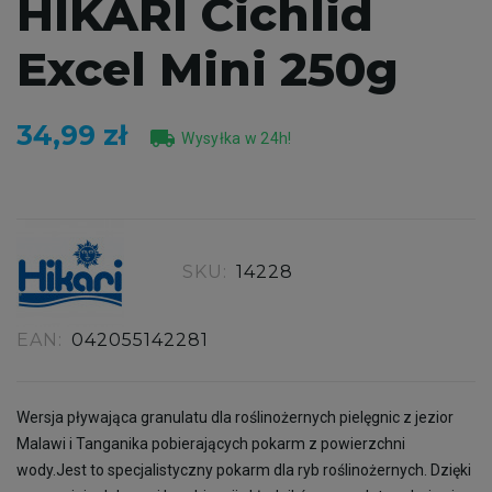
HIKARI Cichlid
Excel Mini 250g
34,99 zł
local_shipping
Wysyłka w 24h!
SKU:
14228
EAN:
042055142281
Wersja pływająca granulatu dla roślinożernych pielęgnic z jezior
Malawi i Tanganika pobierających pokarm z powierzchni
wody.Jest to specjalistyczny pokarm dla ryb roślinożernych. Dzięki