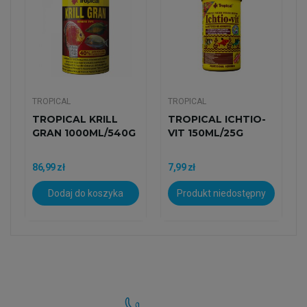
TROPICAL
TROPICAL
S
TROPICAL KRILL
TROPICAL ICHTIO-
GRAN 1000ML/540G
VIT 150ML/25G
86,99 zł
7,99 zł
Dodaj do koszyka
Produkt niedostępny