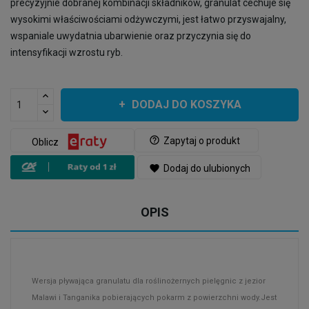
precyzyjnie dobranej kombinacji składników, granulat cechuje się
wysokimi właściwościami odżywczymi, jest łatwo przyswajalny,
wspaniale uwydatnia ubarwienie oraz przyczynia się do
intensyfikacji wzrostu ryb.
DODAJ DO KOSZYKA
help_outline
Zapytaj o produkt
Oblicz
favorite
Dodaj do ulubionych
OPIS
Wersja pływająca granulatu dla roślinożernych pielęgnic z jezior
Malawi i Tanganika pobierających pokarm z powierzchni wody.Jest