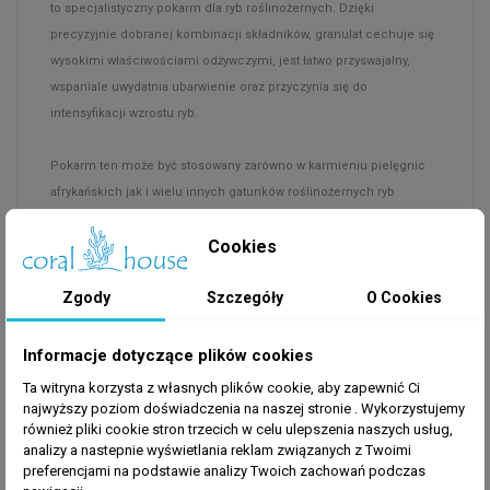
to specjalistyczny pokarm dla ryb roślinożernych. Dzięki
precyzyjnie dobranej kombinacji składników, granulat cechuje się
wysokimi właściwościami odżywczymi, jest łatwo przyswajalny,
wspaniale uwydatnia ubarwienie oraz przyczynia się do
intensyfikacji wzrostu ryb.
Pokarm ten może być stosowany zarówno w karmieniu pielęgnic
afrykańskich jak i wielu innych gatunków roślinożernych ryb
tropikalnych. Główną składową pokarmu są kiełki pszenicy,
Cookies
lucerny, soi, słonecznika oraz czysta spirulina, charakteryzujące
się wysoką zawartością witamin, minerałów, białek i tłuszczów
Zgody
Szczegóły
O Cookies
roślinnych.
Dzięki temu ryby zachowują zdrowie, mają duży wigor co zwiększa
Informacje dotyczące plików cookies
aktywność rozrodczą. Kiełki roślin są także łatwo przyswajalne, co
Ta witryna korzysta z własnych plików cookie, aby zapewnić Ci
pozwala rybom w pełni wykorzystać wszystkie substancje
najwyższy poziom doświadczenia na naszej stronie . Wykorzystujemy
również pliki cookie stron trzecich w celu ulepszenia naszych usług,
mineralne, a dzięki trawieniu bezresztkowemu pomaga to
analizy a nastepnie wyświetlania reklam związanych z Twoimi
zachować czystość w akwarium.
preferencjami na podstawie analizy Twoich zachowań podczas