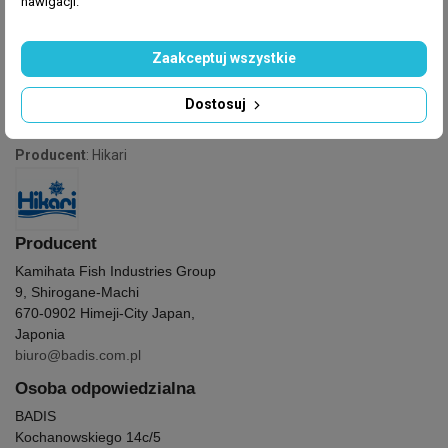
nawigacji.
Zaakceptuj wszystkie
Dostosuj
GPSR
Producent
: Hikari
Producent
Kamihata Fish Industries Group
9, Shirogane-Machi
670-0902 Himeji-City Japan,
Japonia
biuro@badis.com.pl
Osoba odpowiedzialna
BADIS
Kochanowskiego 14c/5