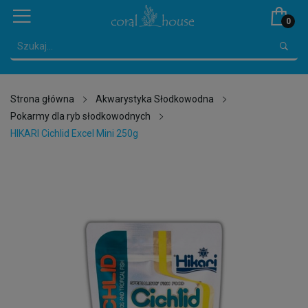
0
Strona główna
Akwarystyka Słodkowodna
Pokarmy dla ryb słodkowodnych
HIKARI Cichlid Excel Mini 250g