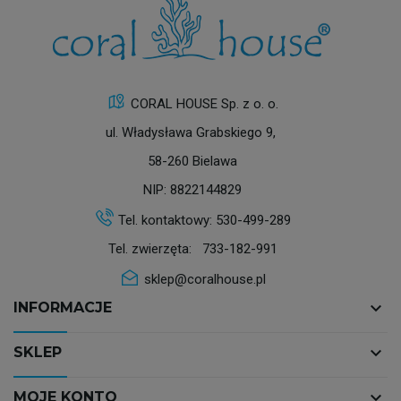
CORAL HOUSE Sp. z o. o.
ul. Władysława Grabskiego 9,
58-260 Bielawa
NIP: 8822144829
Tel. kontaktowy:
530-499-289
Tel. zwierzęta:
733-182-991
sklep@coralhouse.pl
keyboard_arrow_down
INFORMACJE
keyboard_arrow_down
SKLEP
keyboard_arrow_down
MOJE KONTO