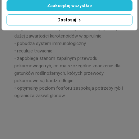
Zaakceptuj wszystkie
udziału składników pochodzenia roślinnego
• doskonale urozmaica dietę wszystkożernych ryb
Dostosuj
akwariowych
• regularnie stosowany intensyfikuje barwy ryb dzięki
dużej zawartości karotenoidów w spirulinie
• pobudza system immunologiczny
• reguluje trawienie
• zapobiega stanom zapalnym przewodu
pokarmowego ryb, co ma szczególne znaczenie dla
gatunków roślinożernych, których przewody
pokarmowe są bardzo długie
• optymalny poziom fosforu zaspokaja potrzeby ryb i
ogranicza zakwit glonów