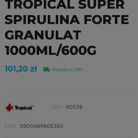
TROPICAL SUPER
SPIRULINA FORTE
GRANULAT
1000ML/600G
101,20 zł
local_shipping
Wysyłka w 24h!
SKU:
60536
EAN:
5900469605363