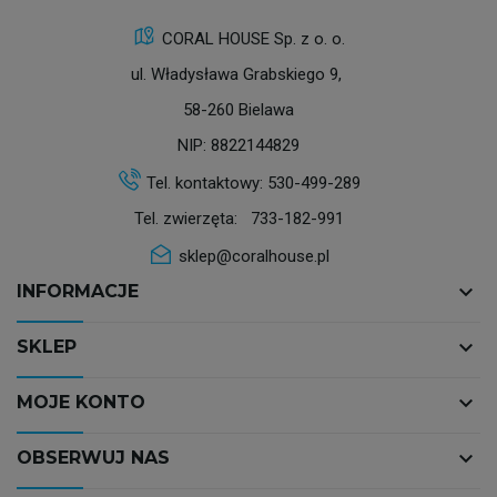
CORAL HOUSE Sp. z o. o.
ul. Władysława Grabskiego 9,
58-260 Bielawa
NIP: 8822144829
Tel. kontaktowy:
530-499-289
Tel. zwierzęta:
733-182-991
sklep@coralhouse.pl
keyboard_arrow_down
INFORMACJE
keyboard_arrow_down
SKLEP
keyboard_arrow_down
MOJE KONTO
keyboard_arrow_down
OBSERWUJ NAS