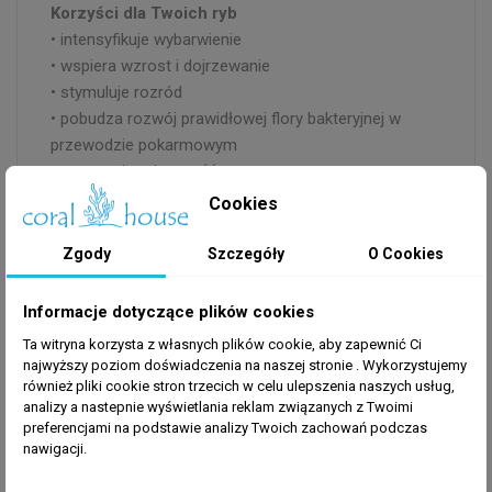
Korzyści dla Twoich ryb
• intensyfikuje wybarwienie
• wspiera wzrost i dojrzewanie
• stymuluje rozród
• pobudza rozwój prawidłowej flory bakteryjnej w
przewodzie pokarmowym
• wzmacnia odporność
Cookies
Wielkość i forma pokarmu
Zgody
Szczegóły
O Cookies
granulat 2,7 x 1 mm
Informacje dotyczące plików cookies
Ta witryna korzysta z własnych plików cookie, aby zapewnić Ci
Opis produktu
najwyższy poziom doświadczenia na naszej stronie . Wykorzystujemy
• pokarm w formie granulatu z wysoką zawartością
również pliki cookie stron trzecich w celu ulepszenia naszych usług,
spiruliny (36%)
analizy a nastepnie wyświetlania reklam związanych z Twoimi
preferencjami na podstawie analizy Twoich zachowań podczas
• przeznaczony do codziennego karmienia pielęgnic
nawigacji.
afrykańskich oraz innych ryb glonożernych, w tym
również morskich, wymagających w diecie znacznego