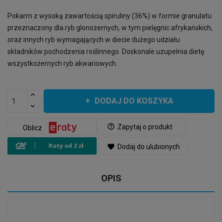
Pokarm z wysoką zawartością spiruliny (36%) w formie granulatu
przeznaczony dla ryb glonożernych, w tym pielęgnic afrykańskich,
oraz innych ryb wymagających w diecie dużego udziału
składników pochodzenia roślinnego. Doskonale uzupełnia dietę
wszystkożernych ryb akwariowych.
DODAJ DO KOSZYKA
help_outline
Zapytaj o produkt
Oblicz
favorite
Dodaj do ulubionych
OPIS