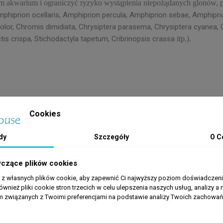
 akwarium i ograniczyć ryzyko wystąpienia niepożądanych glonów, pok
mphiprion ocellaris, Amphiprion percula, Amphiprion sebae, Amphipri
color, Chromis dimidiata, Chrysiptera parasema, Chrysiptera cyanea,
is crispa, Stichodactyla tapetum, Cribrinopsis crassa
itp.).
Cookies
dy
Szczegóły
O C
yczące plików cookies
a z własnych plików cookie, aby zapewnić Ci najwyższy poziom doświadczenia
ównież pliki cookie stron trzecich w celu ulepszenia naszych usług, analizy a 
am związanych z Twoimi preferencjami na podstawie analizy Twoich zachowa