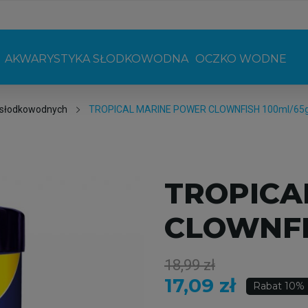
AKWARYSTYKA SŁODKOWODNA
OCZKO WODNE
 słodkowodnych
TROPICAL MARINE POWER CLOWNFISH 100ml/65
TROPICA
CLOWNFI
18,99 zł
17,09 zł
Rabat 10%