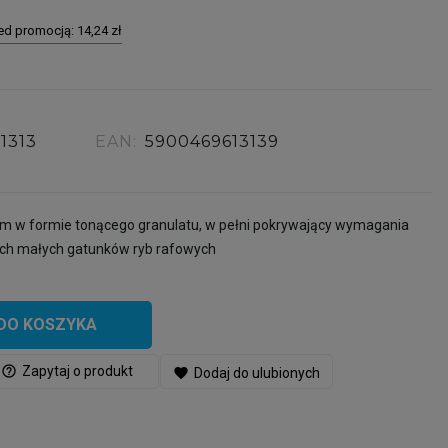
zed promocją:
14,24 zł
61313
EAN:
5900469613139
rm w formie tonącego granulatu, w pełni pokrywający wymagania
ych małych gatunków ryb rafowych
DO KOSZYKA
help_outline
Zapytaj o produkt
favorite
Dodaj do ulubionych