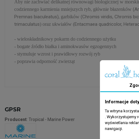
Aby nie zachwiać delikatnej równowagi biologicznej w morskim
codziennego karmienia mniejszych ryb, głównie błazenków
(A
Premnas biaculeatus),
garbików
(Chromis viridis, Chromis bi
trimaculatus
) oraz ukwiałów (
Entacmaea quadricolor, Heteract
- wieloskładnikowy pokarm do codziennego użytku
- bogate źródło białka i aminokwasów egzogennych
- stymuluje wzrost i prawidłowy rozwój ryb
- poprawia odporność zwierząt
Zgo
Informacje dot
GPSR
Ta witryna korzyst
. Wykorzystujemy r
Producent
: Tropical - Marine Power
wyświetlania rekl
nawigacji.