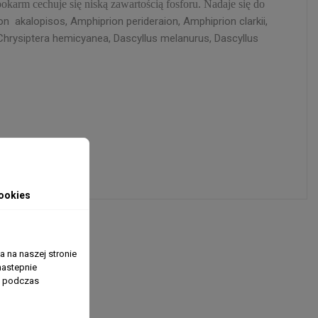
arm cechuje się niską zawartością fosforu. Nadaje się do
on akalopisos, Amphiprion perideraion,
Amphiprion clarkii,
 Chrysiptera hemicyanea, Dascyllus melanurus, Dascyllus
ookies
 na naszej stronie
nastepnie
ń podczas