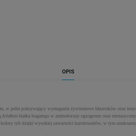
OPIS
tu, w pełni pokrywający wymagania żywieniowe błazenków oraz innych
óre są źródłem białka bogatego w aminokwasy egzogenne oraz nienasy
kolory ryb dzięki wysokiej zawartości karotenoidów, w tym astaksant