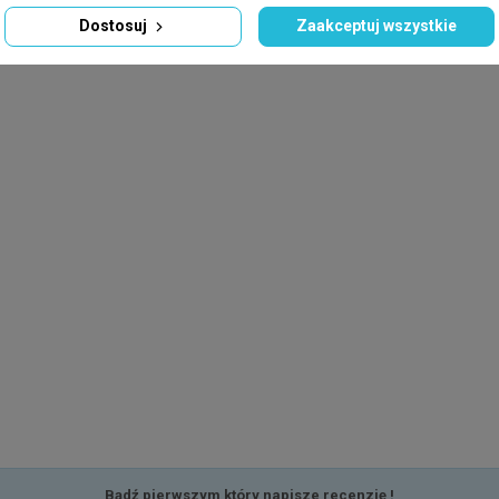
Dostosuj
Zaakceptuj wszystkie
Bądź pierwszym który napisze recenzję !