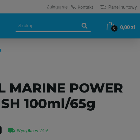
Zaloguj się
Kontakt
Panel hurtowy
0,00 zł
0
g
L MARINE POWER
SH 100ml/65g
local_shipping
Wysyłka w 24h!