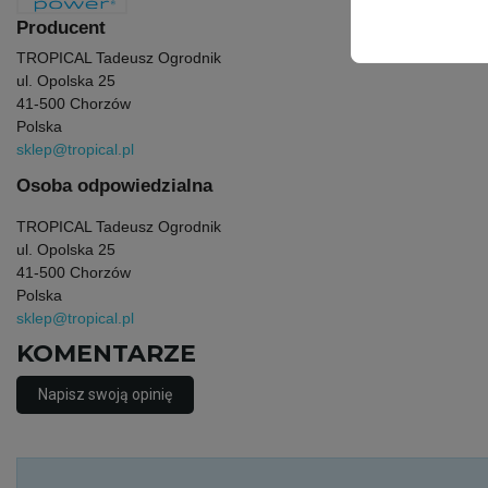
Producent
TROPICAL Tadeusz Ogrodnik
ul. Opolska 25
41-500 Chorzów
Polska
sklep@tropical.pl
Osoba odpowiedzialna
TROPICAL Tadeusz Ogrodnik
ul. Opolska 25
41-500 Chorzów
Polska
sklep@tropical.pl
KOMENTARZE
Napisz swoją opinię