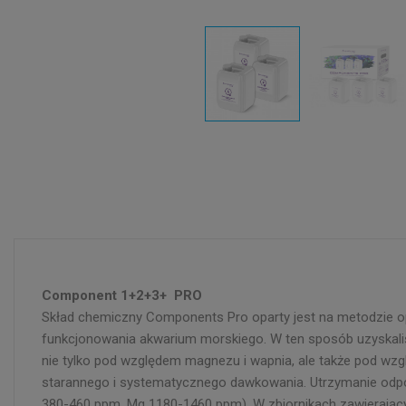
Component 1+2+3+ PRO
Skład chemiczny Components Pro oparty jest na metodzie o
funkcjonowania akwarium morskiego. W ten sposób uzyskali
nie tylko pod względem magnezu i wapnia, ale także pod wz
starannego i systematycznego dawkowania. Utrzymanie od
380-460 ppm, Mg 1180-1460 ppm). W zbiornikach zawierający