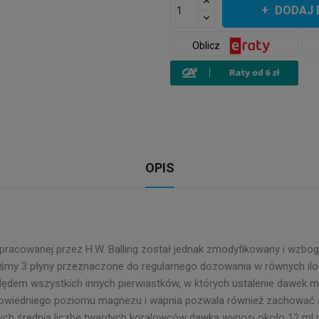
DODAJ 
Oblicz
OPIS
pracowanej przez H.W. Balling został jednak zmodyfikowany i wzb
śmy 3 płyny przeznaczone do regularnego dozowania w równych il
ględem wszystkich innych pierwiastków, w których ustalenie dawek
powiedniego poziomu magnezu i wapnia pozwala również zachować 
ch średnią liczbę twardych koralowców dawka wynosi około 12 ml dz