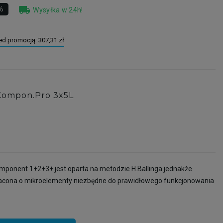
local_shipping
%
Wysyłka w 24h!
zed promocją:
307,31 zł
Compon.Pro 3x5L
ponent 1+2+3+ jest oparta na metodzie H.Ballinga jednakże
acona o mikroelementy niezbędne do prawidłowego funkcjonowania