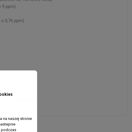
o 9 ppm).
 o 0,76 ppm).
ookies
 na naszej stronie
nastepnie
ń podczas