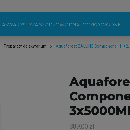
AKWARYSTYKA SŁODKOWODNA
OCZKO WODNE
Preparaty do akwarium
Aquaforest BALLING Component +1, +2
Aquafore
Component
3x5000M
389,00 zł