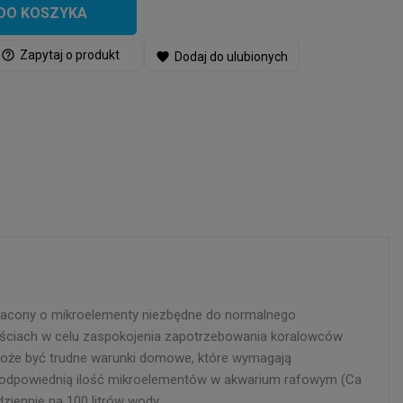
DO KOSZYKA
help_outline
Zapytaj o produkt
favorite
Dodaj do ulubionych
ogacony o mikroelementy niezbędne do normalnego
ościach w celu zaspokojenia zapotrzebowania koralowców
 może być trudne warunki domowe, które wymagają
odpowiednią ilość mikroelementów w akwarium rafowym (Ca
iennie na 100 litrów wody.