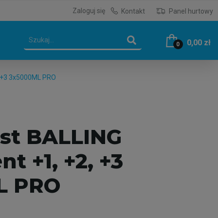
Zaloguj się
Kontakt
Panel hurtowy
0,00 zł
0
, +3 3x5000ML PRO
st BALLING
 +1, +2, +3
L PRO