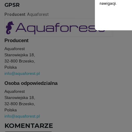
nawigacji.
GPSR
Producent
: Aquaforest
Producent
Aquaforest
Starowiejska 18,
32-800 Brzesko,
Polska
info@aquaforest.pl
Osoba odpowiedzialna
Aquaforest
Starowiejska 18,
32-800 Brzesko,
Polska
info@aquaforest.pl
KOMENTARZE