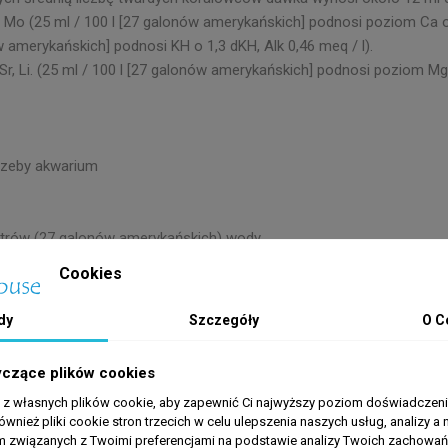
 Cr, Mo (25 ml / 100 l [27 galonów amerykańskich] podnosi poziom Ca 
w amerykańskich] podnosi KH o 1,3 dKH, Alk 0,46 meq / l).
 Sr, Li. (25 ml / 100 l [27 galonów amerykańskich] podnosi poziom Mg
trzeby akwarium
 litrów (27 galonów amerykańskich) wody
Cookies
le małych dawek, jak to możliwe
dy
Szczegóły
O C
yczące plików cookies
a z własnych plików cookie, aby zapewnić Ci najwyższy poziom doświadczenia
ównież pliki cookie stron trzecich w celu ulepszenia naszych usług, analizy a 
am związanych z Twoimi preferencjami na podstawie analizy Twoich zachowa