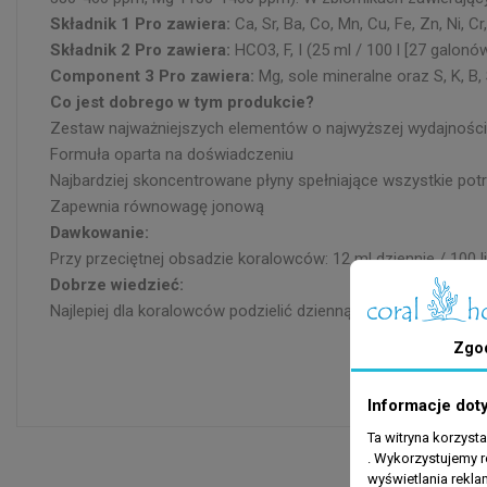
Składnik 1 Pro zawiera:
Ca, Sr, Ba, Co, Mn, Cu, Fe, Zn, Ni,
Składnik 2 Pro zawiera:
HCO3, F, I (25 ml / 100 l [27 galonó
Component 3 Pro zawiera:
Mg, sole mineralne oraz S, K, B,
Co jest dobrego w tym produkcie?
Zestaw najważniejszych elementów o najwyższej wydajności
Formuła oparta na doświadczeniu
Najbardziej skoncentrowane płyny spełniające wszystkie po
Zapewnia równowagę jonową
Dawkowanie:
Przy przeciętnej obsadzie koralowców: 12 ml dziennie / 100
Dobrze wiedzieć:
Najlepiej dla koralowców podzielić dzienną dawkę na tak wie
Zgo
Informacje dot
Ta witryna korzyst
. Wykorzystujemy r
wyświetlania rekl