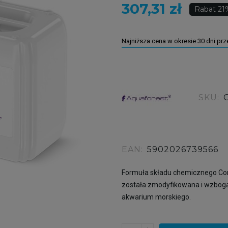
307,31 zł
Rabat 21
Najniższa cena w okresie 30 dni pr
SKU:
EAN:
5902026739566
Formuła składu chemicznego Com
została zmodyfikowana i wzbog
akwarium morskiego.