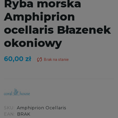
Ryba morska
Amphiprion
ocellaris Błazenek
okoniowy
60,00 zł
sync_problem
Brak na stanie
SKU:
Amphiprion Ocellaris
EAN:
BRAK