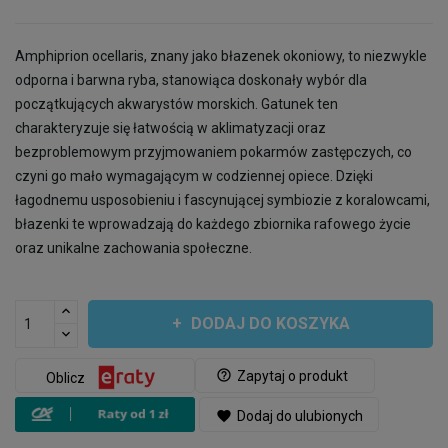
Amphiprion ocellaris, znany jako błazenek okoniowy, to niezwykle
odporna i barwna ryba, stanowiąca doskonały wybór dla
początkujących akwarystów morskich. Gatunek ten
charakteryzuje się łatwością w aklimatyzacji oraz
bezproblemowym przyjmowaniem pokarmów zastępczych, co
czyni go mało wymagającym w codziennej opiece. Dzięki
łagodnemu usposobieniu i fascynującej symbiozie z koralowcami,
błazenki te wprowadzają do każdego zbiornika rafowego życie
oraz unikalne zachowania społeczne.
DODAJ DO KOSZYKA
help_outline
Zapytaj o produkt
Oblicz
favorite
Dodaj do ulubionych