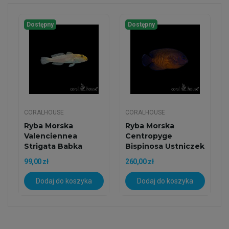
Dostępny
Dostępny
CORALHOUSE
CORALHOUSE
Ryba Morska
Ryba Morska
Valenciennea
Centropyge
Strigata Babka
Bispinosa Ustniczek
Złotogłowa
Dwukolczasty...
99,00 zł
260,00 zł
Dodaj do koszyka
Dodaj do koszyka