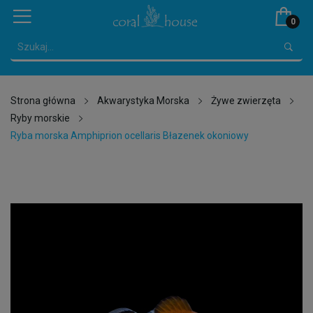
0
Strona główna
Akwarystyka Morska
Żywe zwierzęta
Ryby morskie
Ryba morska Amphiprion ocellaris Błazenek okoniowy