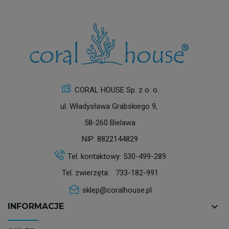
CORAL HOUSE Sp. z o. o.
ul. Władysława Grabskiego 9,
58-260 Bielawa
NIP: 8822144829
Tel. kontaktowy:
530-499-289
Tel. zwierzęta:
733-182-991
sklep@coralhouse.pl
keyboard_arrow_down
INFORMACJE