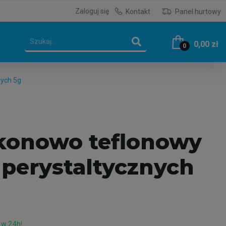
Zaloguj się
Kontakt
Panel hurtowy
0,00 zł
0
nych 5g
ikonowo teflonowy
perystaltycznych
 w 24h!