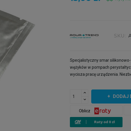
SKU:
Specjalistyczny smar silikonowo
wężyków w pompach perystaltyczn
wycisza pracę urządzenia. Niez
DODAJ 
Oblicz