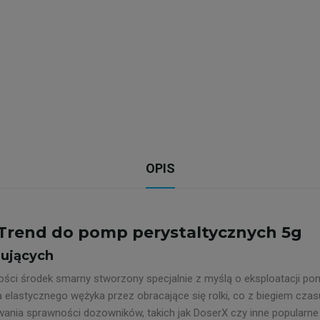
OPIS
Trend do pomp perystaltycznych 5g
zujących
kości środek smarny stworzony specjalnie z myślą o eksploatacji p
 elastycznego wężyka przez obracające się rolki, co z biegiem czas
nia sprawności dozowników, takich jak DoserX czy inne popularne p