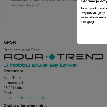
Informacje dot
swojego akwarium.
Ta witryna korzyst
. Wykorzystujemy r
wyświetlania rekl
nawigacji.
GPSR
Producent
: Aqua Trend
Producent
Aqua Trend
Lokatorska 3,
93-021 Łódź,
Polska
aqua-trend@aqua-trend.pl
Osoba odpowiedzialna