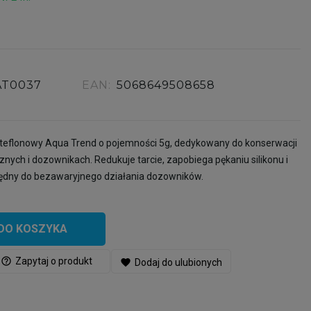
AT0037
EAN:
5068649508658
-teflonowy Aqua Trend o pojemności 5g, dedykowany do konserwacji
ych i dozownikach. Redukuje tarcie, zapobiega pękaniu silikonu i
będny do bezawaryjnego działania dozowników.
DO KOSZYKA
help_outline
Zapytaj o produkt
favorite
Dodaj do ulubionych