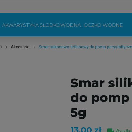
AKWARYSTYKA SŁODKOWODNA
OCZKO WODNE
m
Akcesoria
Smar silikonowo teflonowy do pomp perystaltycz
Smar sil
do pomp 
5g
13,00 zł
local_shipping
Wysyłka