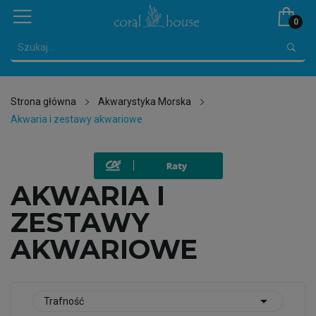
0
Strona główna
Akwarystyka Morska
Akwaria i zestawy akwariowe
AKWARIA I
ZESTAWY
AKWARIOWE

Trafność