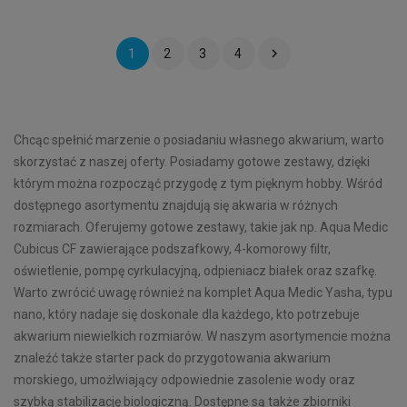

1
2
3
4
Chcąc spełnić marzenie o posiadaniu własnego akwarium, warto
skorzystać z naszej oferty. Posiadamy gotowe zestawy, dzięki
którym można rozpocząć przygodę z tym pięknym hobby. Wśród
dostępnego asortymentu znajdują się akwaria w różnych
rozmiarach. Oferujemy gotowe zestawy, takie jak np. Aqua Medic
Cubicus CF zawierające podszafkowy, 4-komorowy filtr,
oświetlenie, pompę cyrkulacyjną, odpieniacz białek oraz szafkę.
Warto zwrócić uwagę również na komplet Aqua Medic Yasha, typu
nano, który nadaje się doskonale dla każdego, kto potrzebuje
akwarium niewielkich rozmiarów. W naszym asortymencie można
znaleźć także starter pack do przygotowania akwarium
morskiego, umożlwiający odpowiednie zasolenie wody oraz
szybką stabilizację biologiczną. Dostępne są także zbiorniki