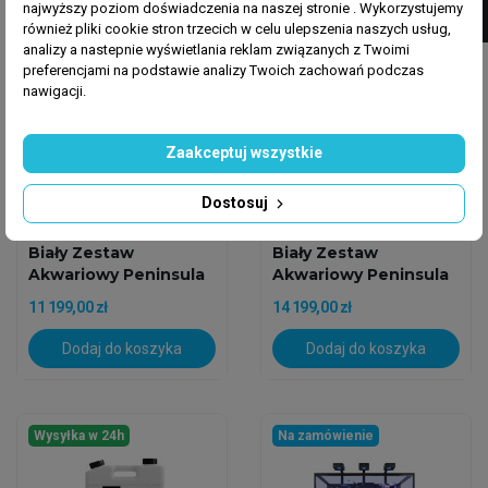
najwyższy poziom doświadczenia na naszej stronie . Wykorzystujemy
również pliki cookie stron trzecich w celu ulepszenia naszych usług,
analizy a nastepnie wyświetlania reklam związanych z Twoimi
preferencjami na podstawie analizy Twoich zachowań podczas
nawigacji.
Zaakceptuj wszystkie
Dostosuj
NEPTUNIAN CUBE EUROPE
NEPTUNIAN CUBE EUROPE
Neptunian Cube P-120
Neptunian Cube P-150
Biały Zestaw
Biały Zestaw
Akwariowy Peninsula
Akwariowy Peninsula
11 199,00 zł
14 199,00 zł
Dodaj do koszyka
Dodaj do koszyka
Wysyłka w 24h
Na zamówienie