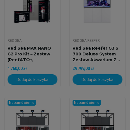
RED SEA
RED SEA REEFER
Red Sea MAX NANO
Red Sea Reefer G3 S
G2 Pro Kit – Zestaw
700 Deluxe System
(ReefATO+,
Zestaw Akwarium Z...
NanoMat,...
1 760,00 zł
29 799,00 zł
Dodaj do koszyka
Dodaj do koszyka
Na zamówienie
Na zamówienie