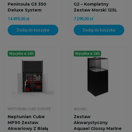
Peninsula G3 350
G2 – Kompletny
Deluxe System
Zestaw Morski 125L
Zestaw...
Z...
14 499,00 zł
7 299,00 zł
Dodaj do koszyka
Dodaj do koszyka
Wysyłka w 24h
Wysyłka w 24h
NEPTUNIAN CUBE EUROPE
AQUAEL
Neptunian Cube
Zestaw
MP90 Zestaw
Akwarystyczny
Akwariowy Z Białą
Aquael Glossy Marine