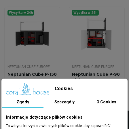
Wysyłka w 24h
Wysyłka w 24h
NEPTUNIAN CUBE EUROPE
NEPTUNIAN CUBE EUROPE
Neptunian Cube P-150
Neptunian Cube P-90
Czarny Zestaw
Biały Zestaw Czarny
Akwariowy Peninsula
Peninsula
Cookies
14 199,00 zł
8 599,00 zł
Zgody
Szczegóły
O Cookies
Dodaj do koszyka
Dodaj do koszyka
FILTRUJ
Informacje dotyczące plików cookies
Ta witryna korzysta z własnych plików cookie, aby zapewnić Ci
Wysyłka w 24h
Wysyłka w 24h