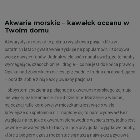
Akwaria morskie – kawałek oceanu w
Twoim domu
Akwarystyka morska to piękna i wyjątkowa pasja, która w
ostatnich latach gwałtownie zyskuje na popularności i zdobywa
wciąż nowych fanów. Jednak wiele osób nadal uważa, że to hobby
wymagające, czasochłonne i drogie – co nie jest do końca prawdą.
Opieka nad zbiornikiem nie jest przesadnie trudna ani absorbująca
– poradzi sobie z nią każdy uważny pasjonat.
Hobbystom codzienna pielęgnacja akwarium morskiego zajmuje
nie więcej niż kilkanaście minut dziennie. Marzenie o własnej,
bajecznej rafie koralowej w mieszkaniu jest więc o wiele
łatwiejsze do spełnienia niż mogłoby się to nam wydawać! Bez
względu na to, jakie akwarium słonowodne wybierzemy, jedno jest
pewne – akwarystyka to fascynująca przygoda i wyjątkowe hobby,
które z biegiem czasu może stać się naszą największą życiową