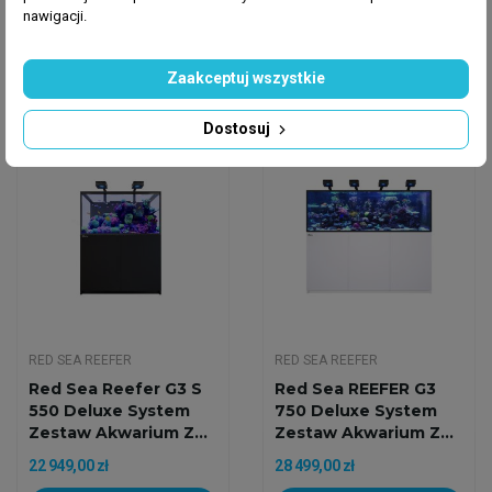
nawigacji.
29 799,00 zł
22 949,00 zł
Dodaj do koszyka
Dodaj do koszyka
Zaakceptuj wszystkie
Dostosuj
Na zamówienie
Na zamówienie
RED SEA REEFER
RED SEA REEFER
Red Sea Reefer G3 S
Red Sea REEFER G3
550 Deluxe System
750 Deluxe System
Zestaw Akwarium Z...
Zestaw Akwarium Z...
22 949,00 zł
28 499,00 zł