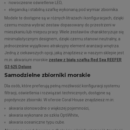
nowoczesne oświetlenie LED,
elegancką i stabilną szafkę wykonaną pod wymiar zbiornika.
Modele te dostępne są w różnych litrażach i konfiguracjach, dzięki
czemu można wybrać zestaw dopasowany do przestrzeni w
mieszkaniu lub miejscu pracy. Wiele zestawów charakteryzuje się
minimalistycznym designem, dzięki czemu stanowi neutralny, a
jednocześnie wyjątkowo atrakcyjny element aranżacji wnętrza.
Jedną z ciekawszych opcji, jaką znajdziesz w naszym sklepie jest
m.in. akwarium morskie
zestaw z białą szafką Red Sea REEFER
G3 625 Deluxe
.
Samodzielne zbiorniki morskie
Dla osób, które preferują pełną możliwość konfiguracji systemu
filtracji, oświetlenia i rozwiązań technicznych, dostępne są
pojedyncze zbiorniki. W ofercie Coral House znajdziesz m.in:
akwaria słonowodne o większej pojemności,
akwaria wykonane ze szkła OptiWhite,
akwaria oceaniczne typu cube.