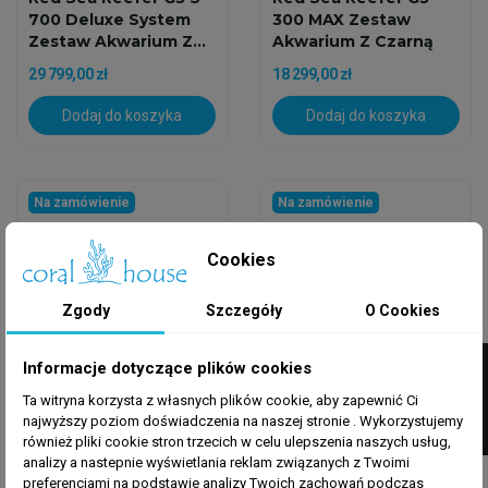
700 Deluxe System
300 MAX Zestaw
Zestaw Akwarium Z...
Akwarium Z Czarną
Szafką
29 799,00 zł
18 299,00 zł
Dodaj do koszyka
Dodaj do koszyka
Na zamówienie
Na zamówienie
Cookies
Zgody
Szczegóły
O Cookies
FILTRUJ
Informacje dotyczące plików cookies
Ta witryna korzysta z własnych plików cookie, aby zapewnić Ci
RED SEA REEFER
RED SEA REEFER
najwyższy poziom doświadczenia na naszej stronie . Wykorzystujemy
Red Sea Reefer G3 S
Red Sea Reefer G3 S
również pliki cookie stron trzecich w celu ulepszenia naszych usług,
700 Deluxe System
550 Deluxe System
analizy a nastepnie wyświetlania reklam związanych z Twoimi
Zestaw Akwarium Z...
Zestaw Akwarium Z...
preferencjami na podstawie analizy Twoich zachowań podczas