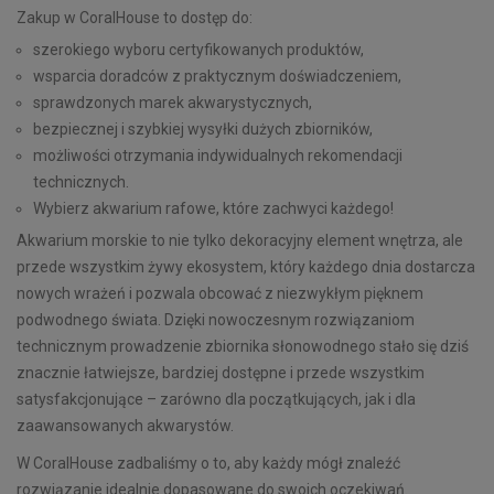
Zakup w CoralHouse to dostęp do:
szerokiego wyboru certyfikowanych produktów,
wsparcia doradców z praktycznym doświadczeniem,
sprawdzonych marek akwarystycznych,
bezpiecznej i szybkiej wysyłki dużych zbiorników,
możliwości otrzymania indywidualnych rekomendacji
technicznych.
Wybierz akwarium rafowe, które zachwyci każdego!
Akwarium morskie to nie tylko dekoracyjny element wnętrza, ale
przede wszystkim żywy ekosystem, który każdego dnia dostarcza
nowych wrażeń i pozwala obcować z niezwykłym pięknem
podwodnego świata. Dzięki nowoczesnym rozwiązaniom
technicznym prowadzenie zbiornika słonowodnego stało się dziś
znacznie łatwiejsze, bardziej dostępne i przede wszystkim
satysfakcjonujące – zarówno dla początkujących, jak i dla
zaawansowanych akwarystów.
W CoralHouse zadbaliśmy o to, aby każdy mógł znaleźć
rozwiązanie idealnie dopasowane do swoich oczekiwań.