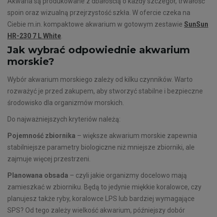
Akwaria są produkowane z dbałością o każdy szczegół, trwałość
spoin oraz wizualną przejrzystość szkła. W ofercie czeka na
Ciebie m.in. kompaktowe akwarium w gotowym zestawie
SunSun
HR-230 7 L White
.
Jak wybrać odpowiednie akwarium
morskie?
Wybór akwarium morskiego zależy od kilku czynników. Warto
rozważyć je przed zakupem, aby stworzyć stabilne i bezpieczne
środowisko dla organizmów morskich.
Do najważniejszych kryteriów należą:
Pojemność zbiornika
– większe akwarium morskie zapewnia
stabilniejsze parametry biologiczne niż mniejsze zbiorniki, ale
zajmuje więcej przestrzeni.
Planowana obsada
– czyli jakie organizmy docelowo mają
zamieszkać w zbiorniku. Będą to jedynie miękkie koralowce, czy
planujesz także ryby, koralowce LPS lub bardziej wymagające
SPS? Od tego zależy wielkość akwarium, późniejszy dobór