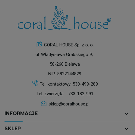
CORAL HOUSE Sp. z o. o.
ul. Władysława Grabskiego 9,
58-260 Bielawa
NIP: 8822144829
Tel. kontaktowy:
530-499-289
Tel. zwierzęta:
733-182-991
sklep@coralhouse.pl
keyboard_arrow_down
INFORMACJE
keyboard_arrow_down
SKLEP