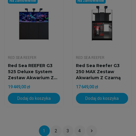
Na zamówienie
Na zamówienie
RED SEA REEFER
RED SEA REEFER
Red Sea REEFER G3
Red Sea Reefer G3
525 Deluxe System
250 MAX Zestaw
Zestaw Akwarium Z...
Akwarium Z Czarną
Szafką
19 449,00 zł
17 649,00 zł
Dodaj do koszyka
Dodaj do koszyka

1
2
3
4