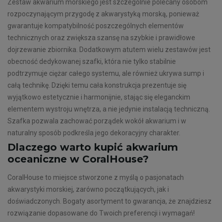
Zestaw akwarium morskiego jest szczególnie polecany osobom
rozpoczynającym przygodę z akwarystyką morską, ponieważ
gwarantuje kompatybilność poszczególnych elementów
technicznych oraz zwiększa szansę na szybkie i prawidłowe
dojrzewanie zbiornika. Dodatkowym atutem wielu zestawów jest
obecność dedykowanej szafki, która nie tylko stabilnie
podtrzymuje ciężar całego systemu, ale również ukrywa sump i
całą technikę. Dzięki temu cała konstrukcja prezentuje się
wyjątkowo estetycznie i harmonijnie, stając się eleganckim
elementem wystroju wnętrza, a nie jedynie instalacją techniczną.
Szafka pozwala zachować porządek wokół akwarium i w
naturalny sposób podkreśla jego dekoracyjny charakter.
Dlaczego warto kupić akwarium
oceaniczne w CoralHouse?
CoralHouse to miejsce stworzone z myślą o pasjonatach
akwarystyki morskiej, zarówno początkujących, jak i
doświadczonych. Bogaty asortyment to gwarancja, że znajdziesz
rozwiązanie dopasowane do Twoich preferencji i wymagań!