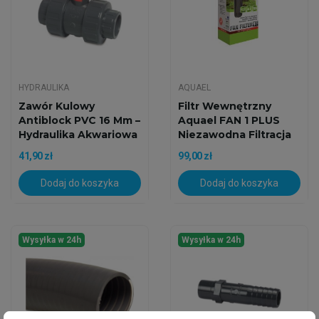
HYDRAULIKA
AQUAEL
Zawór Kulowy
Filtr Wewnętrzny
Antiblock PVC 16 Mm –
Aquael FAN 1 PLUS
Hydraulika Akwariowa
Niezawodna Filtracja
I...
41,90 zł
99,00 zł
Dodaj do koszyka
Dodaj do koszyka
Wysyłka w 24h
Wysyłka w 24h