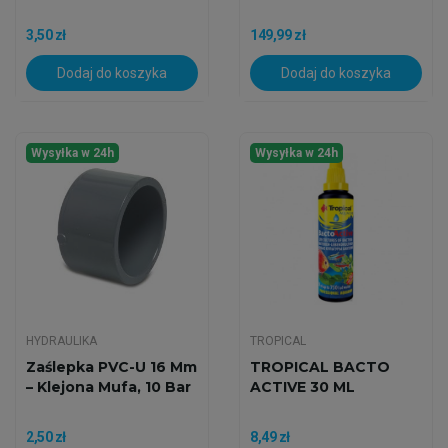
3,50 zł
149,99 zł
Dodaj do koszyka
Dodaj do koszyka
Wysyłka w 24h
Wysyłka w 24h
HYDRAULIKA
TROPICAL
Zaślepka PVC-U 16 Mm
TROPICAL BACTO
– Klejona Mufa, 10 Bar
ACTIVE 30 ML
2,50 zł
8,49 zł