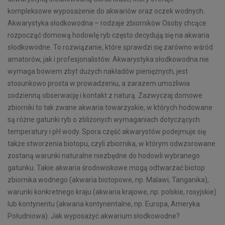
kompleksowe wyposażenie do akwariów oraz oczek wodnych.
Akwarystyka słodkowodna – rodzaje zbiorników Osoby chcące
rozpocząć domową hodowlę ryb często decydują się na akwaria
słodkowodne. To rozwiązanie, które sprawdzi się zarówno wśród
amatorów, jak i profesjonalistów. Akwarystyka słodkowodna nie
wymaga bowiem zbyt dużych nakładów pieniężnych, jest
stosunkowo prosta w prowadzeniu, a zarazem umożliwia
codzienną obserwację i kontakt z naturą. Zazwyczaj domowe
zbiorniki to tak zwane akwaria towarzyskie, w których hodowane
są różne gatunki ryb o zbliżonych wymaganiach dotyczących
temperatury i pH wody. Spora część akwarystów podejmuje się
także stworzenia biotopu, czyli zbiornika, w którym odwzorowane
zostaną warunki naturalne niezbędne do hodowli wybranego
gatunku. Takie akwaria środowiskowe mogą odtwarzać biotop
zbiornika wodnego (akwaria biotopowe, np. Malawi, Tanganika),
warunki konkretnego kraju (akwaria krajowe, np. polskie, rosyjskie)
lub kontynentu (akwaria kontynentalne, np. Europa, Ameryka
Południowa). Jak wyposażyć akwarium słodkowodne?