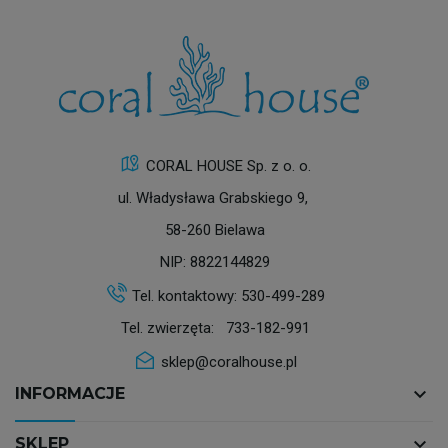
CORAL HOUSE Sp. z o. o.
ul. Władysława Grabskiego 9,
58-260 Bielawa
NIP: 8822144829
Tel. kontaktowy:
530-499-289
Tel. zwierzęta:
733-182-991
sklep@coralhouse.pl
keyboard_arrow_down
INFORMACJE
keyboard_arrow_down
SKLEP