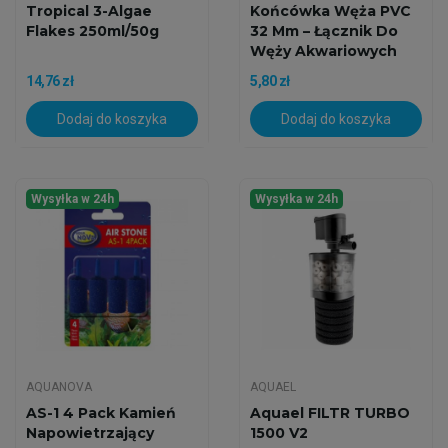
Tropical 3-Algae
Końcówka Węża PVC
Flakes 250ml/50g
32 Mm – Łącznik Do
Węży Akwariowych
14,76 zł
5,80 zł
Dodaj do koszyka
Dodaj do koszyka
Wysyłka w 24h
Wysyłka w 24h
AQUANOVA
AQUAEL
AS-1 4 Pack Kamień
Aquael FILTR TURBO
Napowietrzający
1500 V2