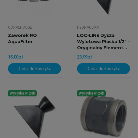
CORALHOUSE
HYDRAULIKA
Zaworek RO
LOC-LINE Dysza
AquaFilter
Wylotowa Płaska 1/2" –
Oryginalny Element...
15,00 zł
23,99 zł
Dodaj do koszyka
Dodaj do koszyka
Wysyłka w 24h
Wysyłka w 24h