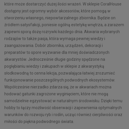
które może dostarczyć dużej ilości wrażeń. W sklepie CoralHouse
dostępny jest ogromny wybór akcesoriów, które pomogą w
stworzeniu własnego, niepowtarzalnego zbiornika. Będzie on
źródłem satysfakcji, poniesie ogólną estetykę wnętrza, a zarazem
zapewni sporą dozę rozrywki każdego dnia. Akwaria wybranych
rodzajów to także pasja, która wymaga pewnej wiedzy i
zaangażowania. Dobór zbiornika, urządzeń, dekoracji i
preparatów to spore wyzwanie dla mniej doświadczonych
akwarystów. Jednocześnie długie godziny spędzone na
pogłębianiu wiedzy i zakupach w sklepie z akwarystyką
słodkowodną to cenna lekcja, pozwalająca łatwiej zrozumieć
funkcjonowanie poszczególnych podwodnych ekosystemów.
Współcześnie nierzadko zdarza się, że w akwariach można
hodować gatunki zagrożone wyginięciem, które nie mogą
samodzielnie egzystować w naturalnym środowisku. Dzięki temu
hobby to łączy możliwość obserwacji i zapewnienia optymalnych
warunków do rozwoju ryb i roślin, ucząc również cierpliwości oraz
miłości do piękna podwodnego świata.