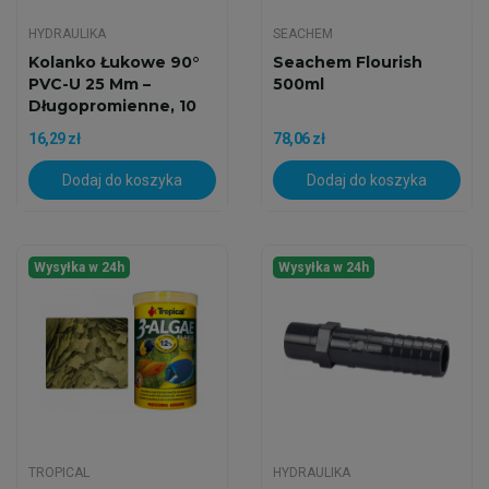
HYDRAULIKA
SEACHEM
Kolanko Łukowe 90°
Seachem Flourish
PVC-U 25 Mm –
500ml
Długopromienne, 10
Bar
16,29 zł
78,06 zł
Dodaj do koszyka
Dodaj do koszyka
Wysyłka w 24h
Wysyłka w 24h
TROPICAL
HYDRAULIKA