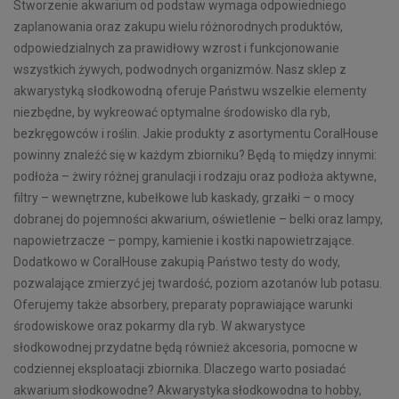
Stworzenie akwarium od podstaw wymaga odpowiedniego
zaplanowania oraz zakupu wielu różnorodnych produktów,
odpowiedzialnych za prawidłowy wzrost i funkcjonowanie
wszystkich żywych, podwodnych organizmów. Nasz sklep z
akwarystyką słodkowodną oferuje Państwu wszelkie elementy
niezbędne, by wykreować optymalne środowisko dla ryb,
bezkręgowców i roślin. Jakie produkty z asortymentu CoralHouse
powinny znaleźć się w każdym zbiorniku? Będą to między innymi:
podłoża – żwiry różnej granulacji i rodzaju oraz podłoża aktywne,
filtry – wewnętrzne, kubełkowe lub kaskady, grzałki – o mocy
dobranej do pojemności akwarium, oświetlenie – belki oraz lampy,
napowietrzacze – pompy, kamienie i kostki napowietrzające.
Dodatkowo w CoralHouse zakupią Państwo testy do wody,
pozwalające zmierzyć jej twardość, poziom azotanów lub potasu.
Oferujemy także absorbery, preparaty poprawiające warunki
środowiskowe oraz pokarmy dla ryb. W akwarystyce
słodkowodnej przydatne będą również akcesoria, pomocne w
codziennej eksploatacji zbiornika. Dlaczego warto posiadać
akwarium słodkowodne? Akwarystyka słodkowodna to hobby,