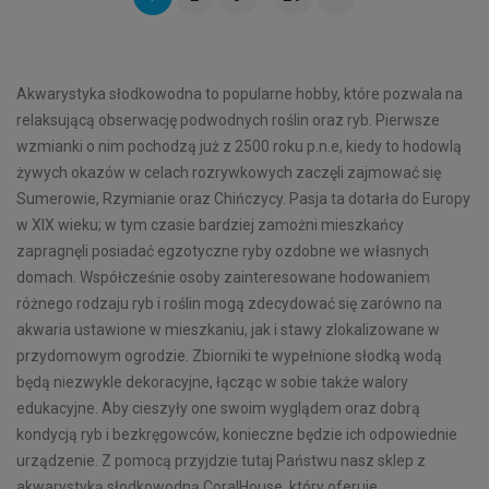
Akwarystyka słodkowodna to popularne hobby, które pozwala na
relaksującą obserwację podwodnych roślin oraz ryb. Pierwsze
wzmianki o nim pochodzą już z 2500 roku p.n.e, kiedy to hodowlą
żywych okazów w celach rozrywkowych zaczęli zajmować się
Sumerowie, Rzymianie oraz Chińczycy. Pasja ta dotarła do Europy
w XIX wieku; w tym czasie bardziej zamożni mieszkańcy
zapragnęli posiadać egzotyczne ryby ozdobne we własnych
domach. Współcześnie osoby zainteresowane hodowaniem
różnego rodzaju ryb i roślin mogą zdecydować się zarówno na
akwaria ustawione w mieszkaniu, jak i stawy zlokalizowane w
przydomowym ogrodzie. Zbiorniki te wypełnione słodką wodą
będą niezwykle dekoracyjne, łącząc w sobie także walory
edukacyjne. Aby cieszyły one swoim wyglądem oraz dobrą
kondycją ryb i bezkręgowców, konieczne będzie ich odpowiednie
urządzenie. Z pomocą przyjdzie tutaj Państwu nasz sklep z
akwarystyką słodkowodną CoralHouse, który oferuje