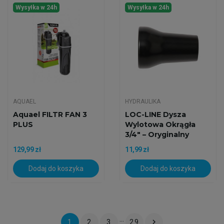
Wysyłka w 24h
Wysyłka w 24h
AQUAEL
HYDRAULIKA
Aquael FILTR FAN 3
LOC-LINE Dysza
PLUS
Wylotowa Okrągła
3/4" – Oryginalny
Element...
129,99 zł
11,99 zł
Dodaj do koszyka
Dodaj do koszyka
…

1
2
3
29