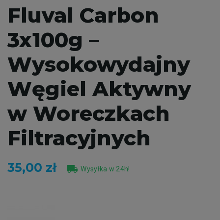
Fluval Carbon
3x100g –
Wysokowydajny
Węgiel Aktywny
w Woreczkach
Filtracyjnych
35,00 zł
local_shipping
Wysyłka w 24h!