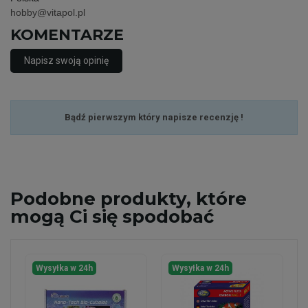
hobby@vitapol.pl
KOMENTARZE
Napisz swoją opinię
Bądź pierwszym który napisze recenzję !
Podobne
produkty, które
mogą Ci się spodobać
Wysyłka w 24h
Wysyłka w 24h