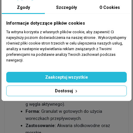
fosforanów, dzięki czemu jego stosowanie nie
Zgody
Szczegóły
O Cookies
stymuluje wzrostu niepożądanych glonów w
zbiorniku.
Informacje dotyczące plików cookies
Niezastąpiony po leczeniu:
To podstawowe
narzędzie do szybkiego i bezpiecznego
Ta witryna korzysta z własnych plików cookie, aby zapewnić Ci
najwyższy poziom doświadczenia na naszej stronie . Wykorzystujemy
usuwania z wody resztek lekarstw, chemii
również pliki cookie stron trzecich w celu ulepszenia naszych usług,
akwarystycznej oraz preparatów
analizy a nastepnie wyświetlania reklam związanych z Twoimi
kondycjonujących po zakończonej kuracji
preferencjami na podstawie analizy Twoich zachowań podczas
leczniczej.
nawigacji.
Zaakceptuj wszystkie
Specyfikacja techniczna:
Dostosuj
Zawartość opakowania:
3 x 100 g (łącznie 300
g węgla aktywnego).
Forma:
Granulat w gotowych do użycia
woreczkach przepływowych.
Zastosowanie:
Akwaria słodkowodne oraz
morskie.