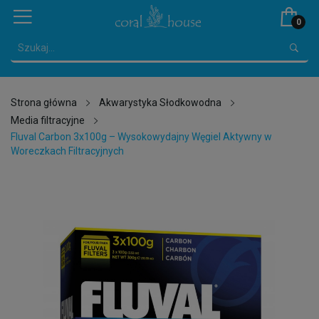
0
Strona główna
Akwarystyka Słodkowodna
Media filtracyjne
Fluval Carbon 3x100g – Wysokowydajny Węgiel Aktywny w
Woreczkach Filtracyjnych