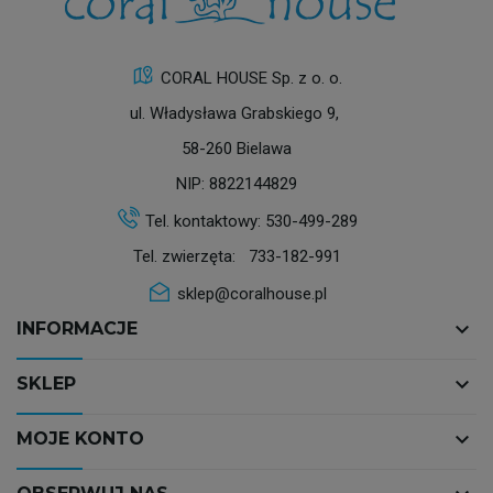
CORAL HOUSE Sp. z o. o.
ul. Władysława Grabskiego 9,
58-260 Bielawa
NIP: 8822144829
Tel. kontaktowy:
530-499-289
Tel. zwierzęta:
733-182-991
sklep@coralhouse.pl
keyboard_arrow_down
INFORMACJE
keyboard_arrow_down
SKLEP
keyboard_arrow_down
MOJE KONTO