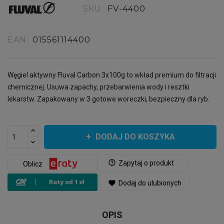
SKU:
FV-4400
EAN:
015561114400
Węgiel aktywny Fluval Carbon 3x100g to wkład premium do filtracji
chemicznej. Usuwa zapachy, przebarwienia wody i resztki
lekarstw. Zapakowany w 3 gotowe woreczki, bezpieczny dla ryb.
DODAJ DO KOSZYKA
help_outline
Zapytaj o produkt
Oblicz
favorite
Dodaj do ulubionych
OPIS