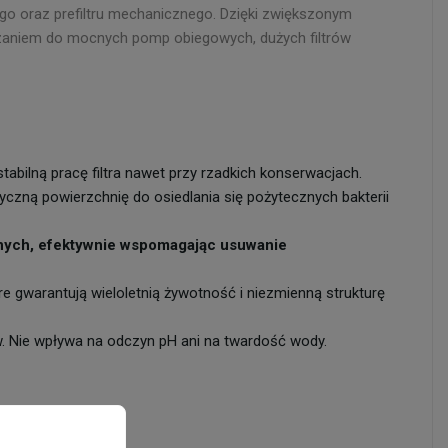
go oraz prefiltru mechanicznego. Dzięki zwiększonym
ązaniem do mocnych pomp obiegowych, dużych filtrów
tabilną pracę filtra nawet przy rzadkich konserwacjach.
czną powierzchnię do osiedlania się pożytecznych bakterii
odnych, efektywnie wspomagając usuwanie
 gwarantują wieloletnią żywotność i niezmienną strukturę
w. Nie wpływa na odczyn pH ani na twardość wody.