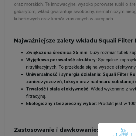
oraz morskich. Te innowacyjne, wysoko porowate tubki o śr
gabarytom, wkład gwarantuje swobodny, niemal niczym nieo
kubełkowych oraz komór zraszanych w sumpach.
Najważniejsze zalety wkładu Squali Filter
Zwiększona średnica 25 mm:
Duży rozmiar tubek zapo
Wyjątkowa porowatość struktury:
Specjalnie zaproje
nitryfikacyjnych. To przekłada się na wysoce efektywny
Uniwersalność i synergia działania: Squali Filter
zanieczyszczeń, toksyn oraz nadmiaru substancji
Trwałość i stała efektywność:
Wkład wykonano z wytrz
filtracyjną.
Ekologiczny i bezpieczny wybór:
Produkt jest w 100
Zastosowanie i dawkowanie: