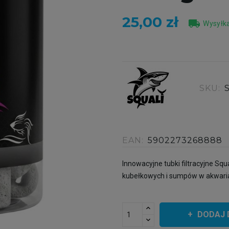
25,00 zł
local_shipping
Wysyłka
SKU:
EAN:
5902273268888
Innowacyjne tubki filtracyjne Squ
kubełkowych i sumpów w akwaria
DODAJ 