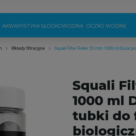
AKWARYSTYKA SŁODKOWODNA
OCZKO WODNE
m
Wkłady filtracyjne
Squali Filter Roller 25 mm 1000 ml Duże por
Squali Fi
1000 ml 
tubki do f
biologicz