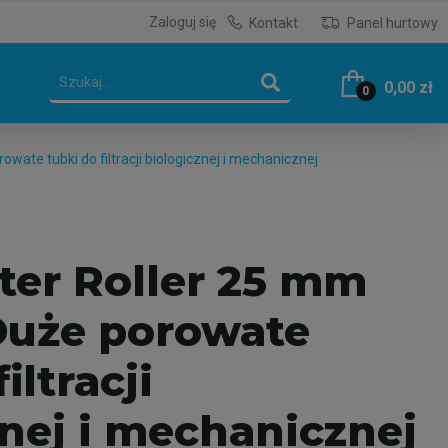
Zaloguj się
Kontakt
Panel hurtowy
0,00 zł
0
owate tubki do filtracji biologicznej i mechanicznej
lter Roller 25 mm
Duże porowate
iltracji
nej i mechanicznej