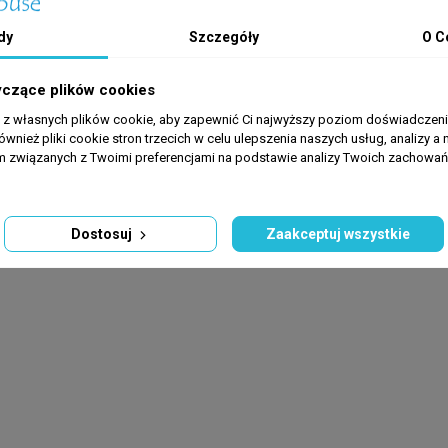
Roller 25 mm wystarczy na około 100 litrów wody w akwarium.
dy
Szczegóły
O C
 należy dokładnie przepłukać w wodzie, aby usunąć pył powstały w
hanicznego czyszczenia wkładu z filtra, ponieważ może to nieodwraca
yczące plików cookies
iar (25 mm), Squali Filter Roller jest niezastąpiony w pierwszym eta
a z własnych plików cookie, aby zapewnić Ci najwyższy poziom doświadczenia
o filtra, równomiernie rozprowadzając go po całej szerokości kosza
ównież pliki cookie stron trzecich w celu ulepszenia naszych usług, analizy a 
dczas czyszczenia filtra, tubki 25 mm wystarczy jedynie delikatnie 
am związanych z Twoimi preferencjami na podstawie analizy Twoich zachowa
Dostosuj
Zaakceptuj wszystkie