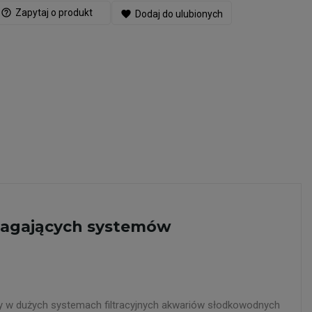
help_outline
Zapytaj o produkt
favorite
Dodaj do ulubionych
ymagających systemów
y w dużych systemach filtracyjnych akwariów słodkowodnych