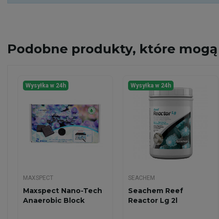
Podobne
produkty, które mogą 
Wysyłka w 24h
Wysyłka w 24h
MAXSPECT
SEACHEM
Maxspect Nano-Tech
Seachem Reef
Anaerobic Block
Reactor Lg 2l