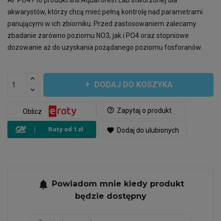
AF PO4+ to produkt linii Aquaforest Lab stworzonej dla
akwarystów, którzy chcą mieć pełną kontrolę nad parametrami
panującymi w ich zbiorniku. Przed zastosowaniem zalecamy
zbadanie zarówno poziomu NO3, jak i PO4 oraz stopniowe
dozowanie aż do uzyskania pożądanego poziomu fosforanów.
DODAJ DO KOSZYKA
help_outline
Zapytaj o produkt
Oblicz
favorite
Dodaj do ulubionych
notifications
Powiadom mnie kiedy produkt
będzie dostępny