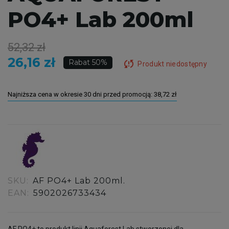
PO4+ Lab 200ml
52,32 zł
26,16 zł
sync_problem
Rabat 50%
Produkt niedostępny
Najniższa cena w okresie 30 dni przed promocją:
38,72 zł
SKU:
AF PO4+ Lab 200ml.
EAN:
5902026733434