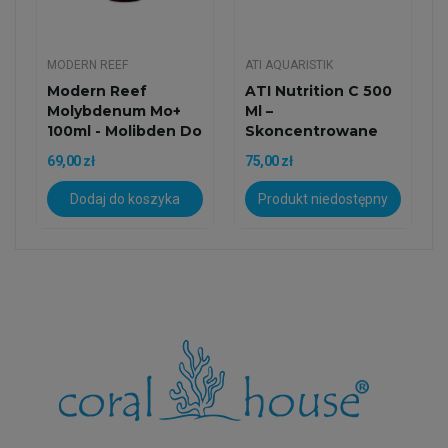
MODERN REEF
ATI AQUARISTIK
Modern Reef
ATI Nutrition C 500
Molybdenum Mo+
Ml –
100ml - Molibden Do
Skoncentrowane
Akwarium...
Źródło Węgla Dla...
69,00 zł
75,00 zł
Dodaj do koszyka
Produkt niedostępny