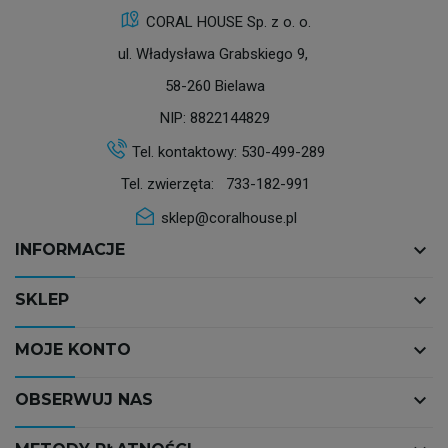
CORAL HOUSE Sp. z o. o.
ul. Władysława Grabskiego 9,
58-260 Bielawa
NIP: 8822144829
Tel. kontaktowy:
530-499-289
Tel. zwierzęta:
733-182-991
sklep@coralhouse.pl
keyboard_arrow_down
INFORMACJE
keyboard_arrow_down
SKLEP
keyboard_arrow_down
MOJE KONTO
keyboard_arrow_down
OBSERWUJ NAS