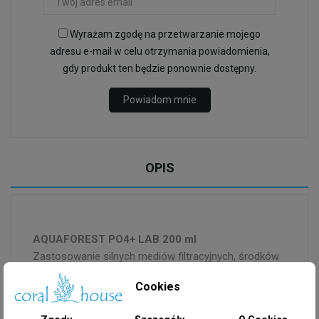
Wyrażam zgodę na przetwarzanie mojego
adresu e-mail w celu otrzymania powiadomienia,
gdy produkt ten będzie ponownie dostępny.
Powiadom mnie
OPIS
AQUAFOREST PO4+ LAB 200 ml
Zastosowanie silnych mediów filtracyjnych, środków
obniżających nutrienty i odpieniaczy może
Cookies
powodować nagłe obniżenie poziomu fosforanów w
akwarium. Zerowy poziom PO4 w akwarium morskim