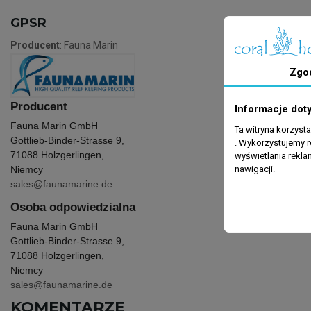
GPSR
Producent
: Fauna Marin
Zgo
Producent
Informacje dot
Fauna Marin GmbH
Ta witryna korzyst
Gottlieb-Binder-Strasse 9,
. Wykorzystujemy r
71088 Holzgerlingen,
wyświetlania rekl
nawigacji.
Niemcy
sales@faunamarine.de
Osoba odpowiedzialna
Fauna Marin GmbH
Gottlieb-Binder-Strasse 9,
71088 Holzgerlingen,
Niemcy
sales@faunamarine.de
KOMENTARZE