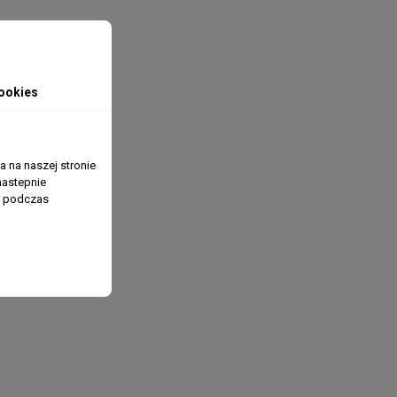
ookies
 na naszej stronie
nastepnie
ń podczas