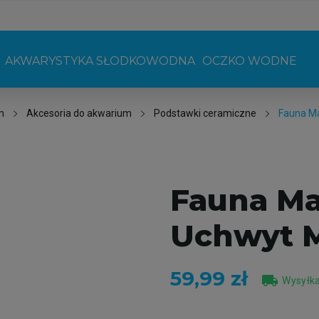
AKWARYSTYKA SŁODKOWODNA
OCZKO WODNE
m
Akcesoria do akwarium
Podstawki ceramiczne
Fauna Ma
Fauna Ma
Uchwyt 
59,99 zł
local_shipping
Wysyłka