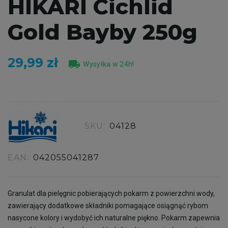
HIKARI Cichlid
Gold Bayby 250g
29,99 zł
local_shipping
Wysyłka w 24h!
SKU:
04128
EAN:
042055041287
Granulat dla pielęgnic pobierających pokarm z powierzchni wody,
zawierający dodatkowe składniki pomagające osiągnąć rybom
nasycone kolory i wydobyć ich naturalne piękno. Pokarm zapewnia