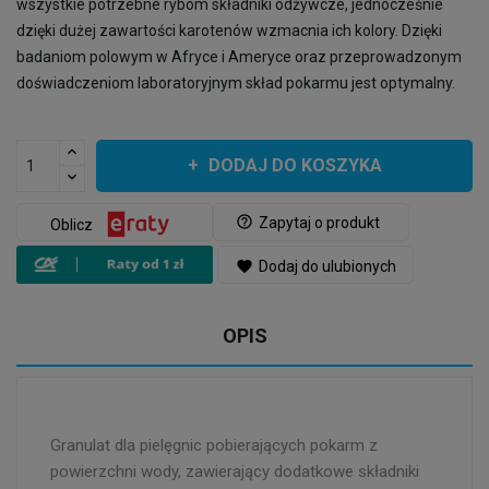
wszystkie potrzebne rybom składniki odżywcze, jednocześnie
dzięki dużej zawartości karotenów wzmacnia ich kolory. Dzięki
badaniom polowym w Afryce i Ameryce oraz przeprowadzonym
doświadczeniom laboratoryjnym skład pokarmu jest optymalny.
DODAJ DO KOSZYKA
help_outline
Zapytaj o produkt
Oblicz
favorite
Dodaj do ulubionych
OPIS
Granulat dla pielęgnic pobierających pokarm z
powierzchni wody, zawierający dodatkowe składniki