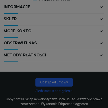
keyboard_arrow_down
INFORMACJE
keyboard_arrow_down
SKLEP
keyboard_arrow_down
MOJE KONTO
keyboard_arrow_down
OBSERWUJ NAS
keyboard_arrow_down
METODY PŁATNOŚCI
Odstąp od umowy
Śledź status odstąpienia
Copyright ©
Sklep akwarystyczny CoralHouse
. Wszystkie prawa
zastrzeżone. Wykonanie
Friqtechnology.com