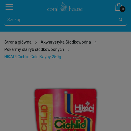
0
Strona główna
Akwarystyka Słodkowodna
Pokarmy dla ryb słodkowodnych
HIKARI Cichlid Gold Bayby 250g