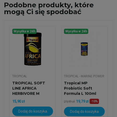
Podobne
produkty, które
mogą Ci się spodobać
Wysyłka w 24h
Wysyłka w 24h
TROPICAL
TROPICAL - MARINE POWER
TROPICAL SOFT
Tropical MP
LINE AFRICA
Probiotic Soft
HERBIVORE M
Formula L 100ml
100ML/52G
15,90 zł
19,79 zł
29,99 zł
-10%
Dodaj do koszyka
Dodaj do koszyka