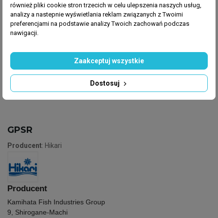
również pliki cookie stron trzecich w celu ulepszenia naszych usług,
dzięki składowi jest trawiony bezresztkowo co
analizy a nastepnie wyświetlania reklam związanych z Twoimi
też sprzyja zachowaniu czystości w akwarium. Jest
preferencjami na podstawie analizy Twoich zachowań podczas
produkowany przy zastosowaniu
nawigacji.
zautomatyzowanego i wyspecjalizowanego sprzętu, z
zachowaniem najwyższej kontroli jakości.
Zaakceptuj wszystkie
Dostosuj
GPSR
Producent
: Hikari
Producent
Kamihata Fish Industries Group
9, Shirogane-Machi