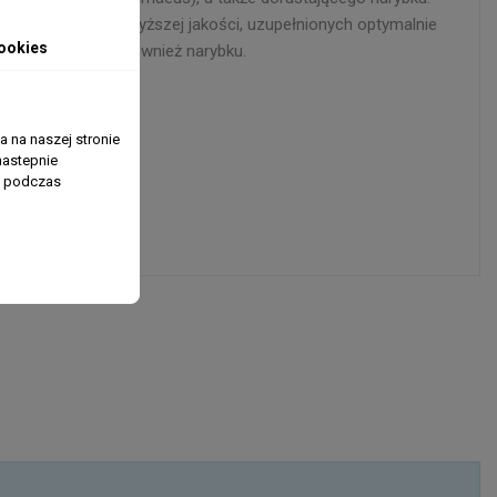
ch składników najwyższej jakości, uzupełnionych optymalnie
ookies
nków ryb, w tym również narybku.
 na naszej stronie
nastepnie
ń podczas