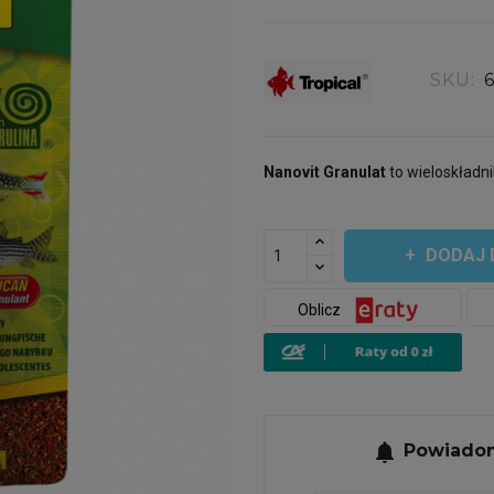
SKU:
Nanovit Granulat
to wieloskładn
DODAJ 
Oblicz
notifications
Powiadom