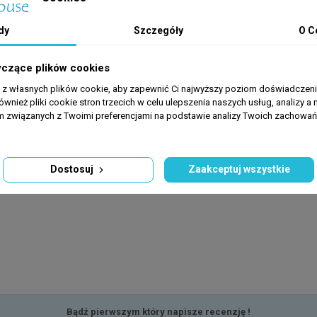
lukan i stabilizowana witamina C. Kilkadziesiąt wyselekcjonowany
dy
Szczegóły
O C
otrzeby żywieniowe i energetyczne najbardziej wymagających gatu
yczące plików cookies
a z własnych plików cookie, aby zapewnić Ci najwyższy poziom doświadczenia
ównież pliki cookie stron trzecich w celu ulepszenia naszych usług, analizy a 
am związanych z Twoimi preferencjami na podstawie analizy Twoich zachowa
Dostosuj
Zaakceptuj wszystkie
Bądź pierwszym który napisze recenzję !