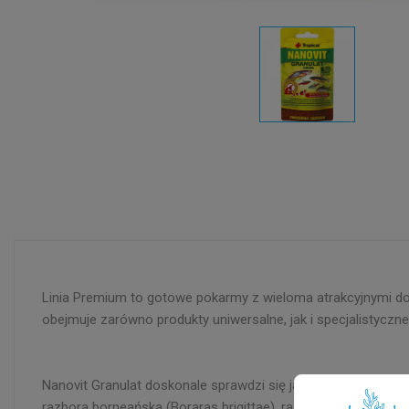
Linia Premium to gotowe pokarmy z wieloma atrakcyjnymi dod
obejmuje zarówno produkty uniwersalne, jak i specjalistyc
Nanovit Granulat doskonale sprawdzi się jako pokarm dla ma
razbora borneańska (Boraras brigittae), razbora plamista (B