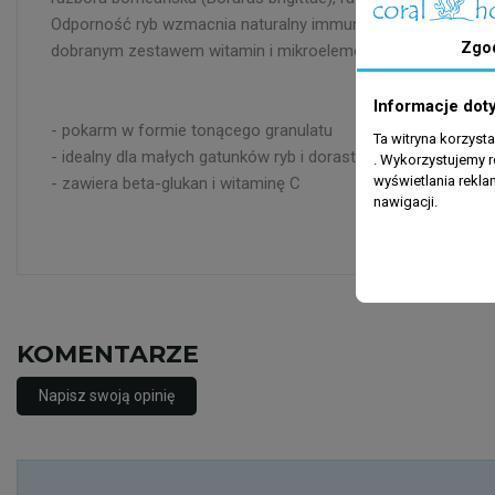
Odporność ryb wzmacnia naturalny immunostymulator – beta-g
Zgo
dobranym zestawem witamin i mikroelementów, zabezpiecza p
Informacje dot
- pokarm w formie tonącego granulatu
Ta witryna korzyst
- idealny dla małych gatunków ryb i dorastajacego narybku
. Wykorzystujemy r
wyświetlania rekl
- zawiera beta-glukan i witaminę C
nawigacji.
KOMENTARZE
Napisz swoją opinię