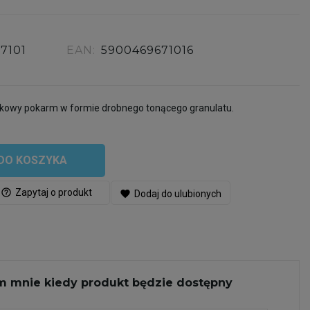
67101
EAN:
5900469671016
ikowy pokarm w formie drobnego tonącego granulatu.
DO KOSZYKA
help_outline
Zapytaj o produkt
favorite
Dodaj do ulubionych
 mnie kiedy produkt będzie dostępny