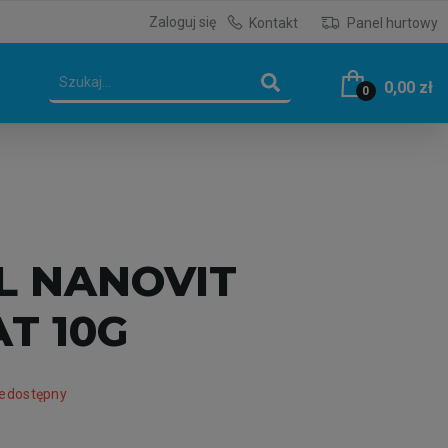
Zaloguj się
Kontakt
Panel hurtowy
0,00 zł
0
L NANOVIT
T 10G
iedostępny