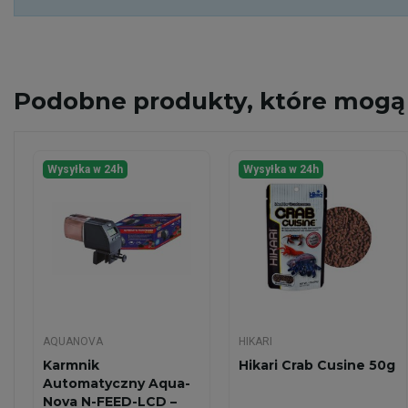
Podobne
produkty, które mogą 
Wysyłka w 24h
Wysyłka w 24h
AQUANOVA
HIKARI
Karmnik
Hikari Crab Cusine 50g
Automatyczny Aqua-
Nova N-FEED-LCD –