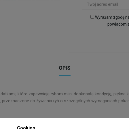
Wyrażam zgodę na 
powiadomien
OPIS
atkami, które zapewniają rybom m.in. doskonałą kondycję, piękne k
zne, przeznaczone do żywienia ryb o szczególnych wymaganiach pok
łych ryb akwariowych, takich jak np.: bystrzyk Amandy (Hyphessobr
Cookies
oraras maculatus), neon Innesa (Paracheirodon innesi), kirysek karł