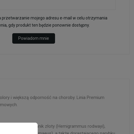
przetwarzanie mojego adresu e-mail w celu otrzymania
ia, gdy produkt ten będzie ponownie dostępny.
Powiadom mnie
olory i większą odporność na choroby. Linia Premium
armowych.
ycon amandae), zwinnik złoty (Hemigrammus rodwayi),
owaty (Corydoras pygmaeus), a także dorastającego narybku.