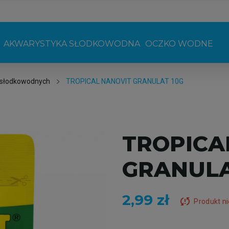
AKWARYSTYKA SŁODKOWODNA
OCZKO WODNE
 słodkowodnych
TROPICAL NANOVIT GRANULAT 10G
TROPICA
GRANULA
2,99 zł
sync_problem
Produkt n