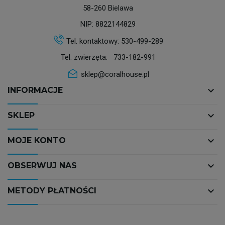
58-260 Bielawa
NIP: 8822144829
Tel. kontaktowy:
530-499-289
Tel. zwierzęta:
733-182-991
sklep@coralhouse.pl
keyboard_arrow_down
INFORMACJE
keyboard_arrow_down
SKLEP
keyboard_arrow_down
MOJE KONTO
keyboard_arrow_down
OBSERWUJ NAS
keyboard_arrow_down
METODY PŁATNOŚCI