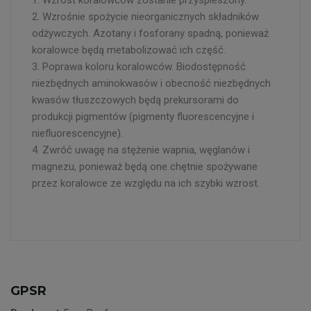
1. Wzrost koralowców zostanie przyspieszony.
2. Wzrośnie spożycie nieorganicznych składników
odżywczych. Azotany i fosforany spadną, ponieważ
koralowce będą metabolizować ich część.
3. Poprawa koloru koralowców. Biodostępność
niezbędnych aminokwasów i obecność niezbędnych
kwasów tłuszczowych będą prekursorami do
produkcji pigmentów (pigmenty fluorescencyjne i
niefluorescencyjne).
4. Zwróć uwagę na stężenie wapnia, węglanów i
magnezu, ponieważ będą one chętnie spożywane
przez koralowce ze względu na ich szybki wzrost.
GPSR