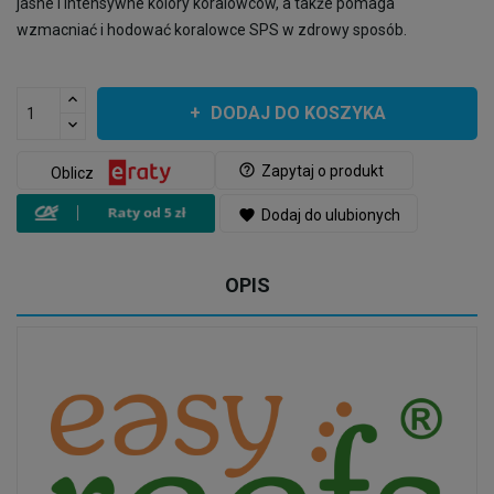
jasne i intensywne kolory koralowców, a także pomaga
wzmacniać i hodować koralowce SPS w zdrowy sposób.
DODAJ DO KOSZYKA
help_outline
Zapytaj o produkt
Oblicz
favorite
Dodaj do ulubionych
OPIS