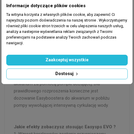
Informacje dotyczące plików cookies
Ta witryna korzysta z własnych plików cookie, aby zapewnić Ci
Pierwszy tydzień 1ml/dzień
najwyższy poziom doświadczenia na naszej stronie . Wykorzystujemy
również pliki cookie stron trzecich w celu ulepszenia naszych usług,
Drugi tydzień 2 ml/dzień
analizy a nastepnie wyświetlania reklam związanych z Twoimi
Trzeci tydzień 3 ml/dzień
preferencjami na podstawie analizy Twoich zachowań podczas
Czwarty tydzień 4 ml/dzień
nawigacji.
Zaakceptuj wszystkie
Dawka może być manipulowana i dostosowywana w
zależności od obciążenia biologicznego zbiornika.
Dostosuj
Easybooster można dozować automatycznie do
akwarium za pomocą pompki dozującej. Dla
prawidłowego rozproszenia konieczne jest
dozowanie Easyboostera do akwarium w pobliżu
pompy wywołującej intensywną cyrkulację wody.
Jakie efekty zobaczysz stosując Easysps EVO ?