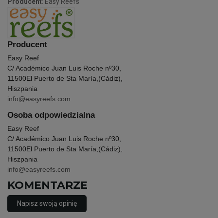
Producent
: Easy Reefs
Producent
Easy Reef
C/ Académico Juan Luis Roche nº30,
11500
El Puerto de Sta María,(Cádiz),
Hiszpania
info@easyreefs.com
Osoba odpowiedzialna
Easy Reef
C/ Académico Juan Luis Roche nº30,
11500
El Puerto de Sta María,(Cádiz),
Hiszpania
info@easyreefs.com
KOMENTARZE
Napisz swoją opinię