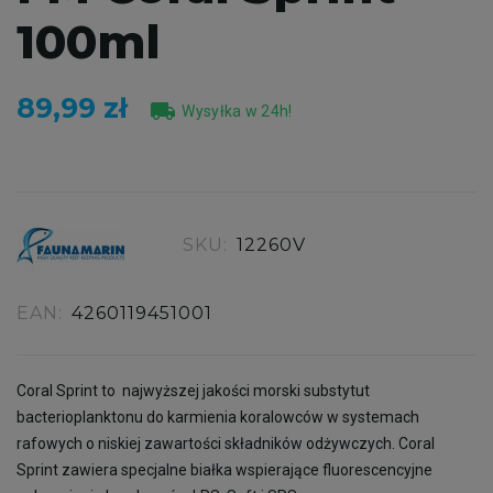
100ml
89,99 zł
local_shipping
Wysyłka w 24h!
SKU:
12260V
EAN:
4260119451001
Coral Sprint to najwyższej jakości morski substytut
bacterioplanktonu do karmienia koralowców w systemach
rafowych o niskiej zawartości składników odżywczych. Coral
Sprint zawiera specjalne białka wspierające fluorescencyjne