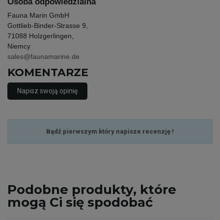
Osoba odpowiedzialna
Fauna Marin GmbH
Gottlieb-Binder-Strasse 9,
71088 Holzgerlingen,
Niemcy
sales@faunamarine.de
KOMENTARZE
Napisz swoją opinię
Bądź pierwszym który napisze recenzję !
Podobne
produkty, które
mogą Ci się spodobać