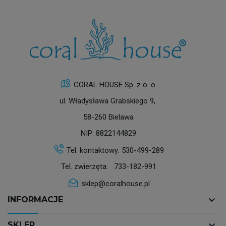
CORAL HOUSE Sp. z o. o.
ul. Władysława Grabskiego 9,
58-260 Bielawa
NIP: 8822144829
Tel. kontaktowy:
530-499-289
Tel. zwierzęta:
733-182-991
sklep@coralhouse.pl
keyboard_arrow_down
INFORMACJE
keyboard_arrow_down
SKLEP