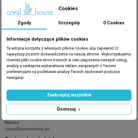
fluorescencyjne zabarwienie koralowców LPS, Soft i
Cookies
SPS
Zgody
Szczegóły
O Cookies
Informacje dotyczące plików cookies
Ta witryna korzysta z własnych plików cookie, aby zapewnić Ci
najwyższy poziom doświadczenia na naszej stronie . Wykorzystujemy
GPSR
również pliki cookie stron trzecich w celu ulepszenia naszych usług,
analizy a nastepnie wyświetlania reklam związanych z Twoimi
Producent
: Fauna Marin
preferencjami na podstawie analizy Twoich zachowań podczas
nawigacji.
Producent
Zaakceptuj wszystkie
Fauna Marin GmbH
Dostosuj
Gottlieb-Binder-Strasse 9,
71088 Holzgerlingen,
Niemcy
sales@faunamarine.de