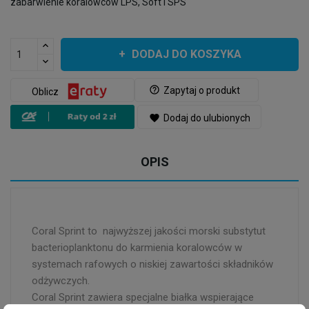
zabarwienie koralowców LPS, Soft i SPS
DODAJ DO KOSZYKA
help_outline
Zapytaj o produkt
Oblicz
favorite
Dodaj do ulubionych
OPIS
Coral Sprint to najwyższej jakości morski substytut
bacterioplanktonu do karmienia koralowców w
systemach rafowych o niskiej zawartości składników
odżywczych.
Coral Sprint zawiera specjalne białka wspierające