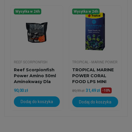
Wysyłka w 24h
Wysyłka w 24h
REEF SCORPIONFISH
TROPICAL - MARINE POWER
Reef Scorpionfish
TROPICAL MARINE
Power Amino 50ml
POWER CORAL
Aminokwasy Dla
FOOD LPS MINI
Koralowców
GRANULAT 70g
90,00 zł
31,49 zł
89,99 zł
-10%
Dodaj do koszyka
Dodaj do koszyka