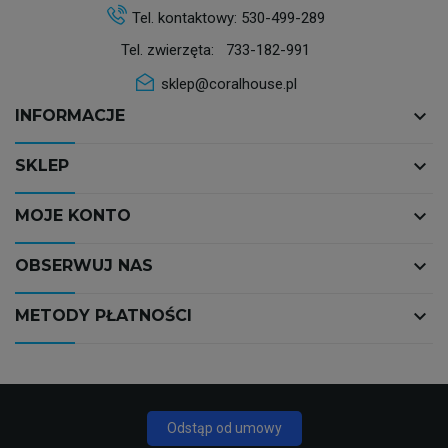
Tel. kontaktowy:
530-499-289
Tel. zwierzęta:
733-182-991
sklep@coralhouse.pl
keyboard_arrow_down
INFORMACJE
keyboard_arrow_down
SKLEP
keyboard_arrow_down
MOJE KONTO
keyboard_arrow_down
OBSERWUJ NAS
keyboard_arrow_down
METODY PŁATNOŚCI
Odstąp od umowy