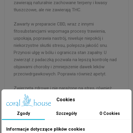
zawierają naturalnie zachowane terpeny i kwasy
tłuszczowe, ale nie zawierają THC.
Zawarty w preparacie CBD, wraz z innymi
fitosubstancjami wspomaga procesy trawienia,
uspokaja, poprawia nastrój, niweluje niepokój i
niekorzystne skutki stresu, polepsza jakość snu.
Przynosi ulgę w bólu i ogranicza stan zapalny. U
zwierząt z padaczką pozwala na lepszą kontrolę nad
objawami choroby i zmniejszenie dawek leków
przeciwdrgawkowych. Poprawia również apetyt.
Zwierzęta zdrowe i nie narażone na stres, również
mogą przyjmować olejek w celach profilaktycznych.
Cookies
Stworzony specjalnie dla zwierząt domowych
Zgody
Szczegóły
O Cookies
CBD o szerokim spektrum działania + inne
kannabinoidy
Wygodna butelka z kroplomierzem
Informacje dotyczące plików cookies