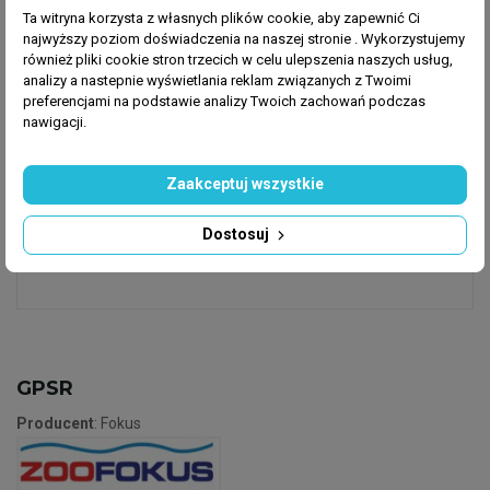
100% naturalne składniki
Ta witryna korzysta z własnych plików cookie, aby zapewnić Ci
Zawierają aromaty spożywcze klasy Human
najwyższy poziom doświadczenia na naszej stronie . Wykorzystujemy
również pliki cookie stron trzecich w celu ulepszenia naszych usług,
Grade
analizy a nastepnie wyświetlania reklam związanych z Twoimi
Nie powoduje alergii
preferencjami na podstawie analizy Twoich zachowań podczas
Bez GMO, bez glutenu, bez nabiału
nawigacji.
Bez dodatków i konserwantów
Łatwo wkraplać bezpośrednio do jamy ustnej
Zaakceptuj wszystkie
lub do wody/pokarmu
Wyprodukowano w Polsce
Dostosuj
GPSR
Producent
: Fokus