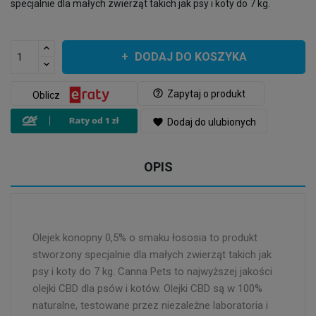
specjalnie dla małych zwierząt takich jak psy i koty do 7 kg.
DODAJ DO KOSZYKA
help_outline
Zapytaj o produkt
Oblicz
favorite
Dodaj do ulubionych
OPIS
Olejek konopny 0,5% o smaku łososia to produkt
stworzony specjalnie dla małych zwierząt takich jak
psy i koty do 7 kg. Canna Pets to najwyższej jakości
olejki CBD dla psów i kotów. Olejki CBD są w 100%
naturalne, testowane przez niezależne laboratoria i