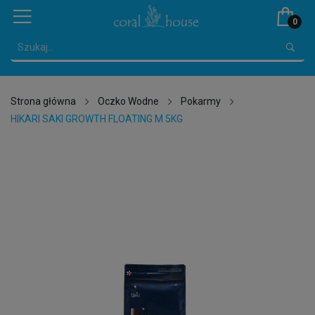
0
Strona główna
Oczko Wodne
Pokarmy
HIKARI SAKI GROWTH FLOATING M 5KG