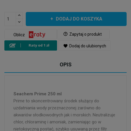
DODAJ DO KOSZYKA
help_outline
Zapytaj o produkt
Oblicz
favorite
Dodaj do ulubionych
OPIS
Seachem Prime 250 ml
Prime to skoncentrowany środek służący do
uzdatniania wody przeznaczonej zarówno do
akwariów słodkowodnych jak i morskich. Neutralizuje
chlor, chloraminę i amoniak, zamieniając go w
nietoksyczną postać, szybko usuwaną przez filtr