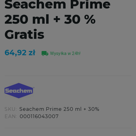
Seachem Prime
250 ml + 30 %
Gratis
64,92 zł
local_shipping
Wysyłka w 24h!
SKU:
Seachem Prime 250 ml + 30%
EAN:
000116043007