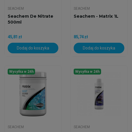
SEACHEM
SEACHEM
Seachem De Nitrate
Seachem - Matrix 1L
500ml
45,81 zł
85,74 zł
Dodaj do koszyka
Dodaj do koszyka
Wysyłka w 24h
Wysyłka w 24h
SEACHEM
SEACHEM