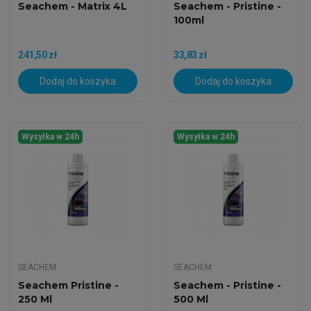
Seachem - Matrix 4L
Seachem - Pristine -
100ml
241,50 zł
33,83 zł
Dodaj do koszyka
Dodaj do koszyka
Wysyłka w 24h
Wysyłka w 24h
SEACHEM
SEACHEM
Seachem Pristine -
Seachem - Pristine -
250 Ml
500 Ml