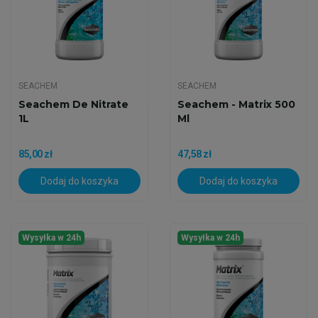
SEACHEM
SEACHEM
Seachem De Nitrate
Seachem - Matrix 500
1L
Ml
85,00 zł
47,58 zł
Dodaj do koszyka
Dodaj do koszyka
Wysyłka w 24h
Wysyłka w 24h