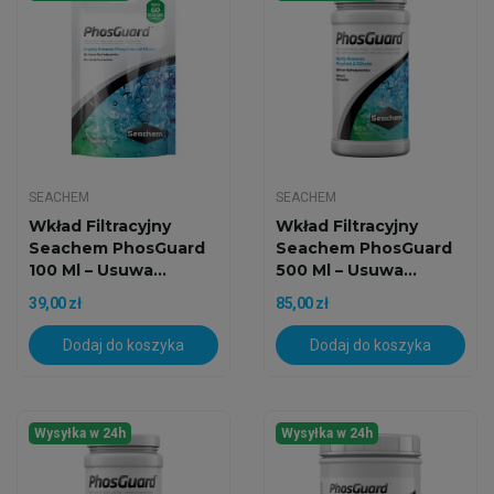
SEACHEM
SEACHEM
Wkład Filtracyjny
Wkład Filtracyjny
Seachem PhosGuard
Seachem PhosGuard
100 Ml – Usuwa...
500 Ml – Usuwa...
39,00 zł
85,00 zł
Dodaj do koszyka
Dodaj do koszyka
Wysyłka w 24h
Wysyłka w 24h