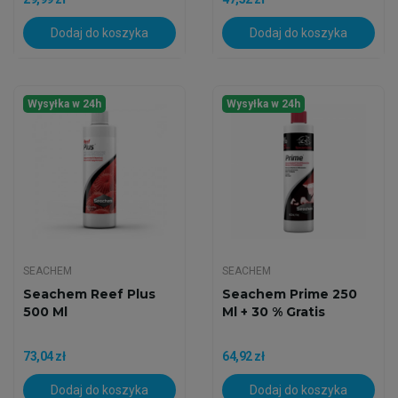
Dodaj do koszyka
Dodaj do koszyka
Wysyłka w 24h
Wysyłka w 24h
SEACHEM
SEACHEM
Seachem Reef Plus
Seachem Prime 250
500 Ml
Ml + 30 % Gratis
73,04 zł
64,92 zł
Dodaj do koszyka
Dodaj do koszyka