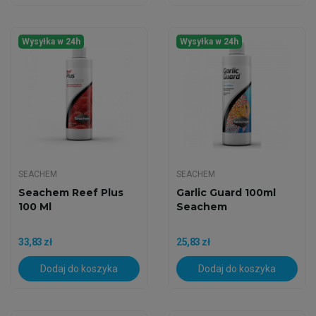
Wysyłka w 24h
Wysyłka w 24h
SEACHEM
SEACHEM
Seachem Reef Plus
Garlic Guard 100ml
100 Ml
Seachem
33,83 zł
25,83 zł
Dodaj do koszyka
Dodaj do koszyka