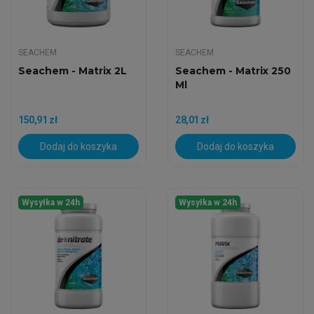
SEACHEM
SEACHEM
Seachem - Matrix 2L
Seachem - Matrix 250
Ml
150,91 zł
28,01 zł
Dodaj do koszyka
Dodaj do koszyka
Wysyłka w 24h
Wysyłka w 24h