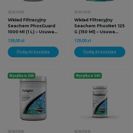
SEACHEM
SEACHEM
Wkład Filtracyjny
Wkład Filtracyjny
Seachem PhosGuard
Seachem PhosNet 125
1000 Ml (1 L) – Usuwa...
G (150 Ml) – Usuwa...
139,00 zł
129,00 zł
Dodaj do koszyka
Dodaj do koszyka
Wysyłka w 24h
Wysyłka w 24h
SEACHEM
SEACHEM