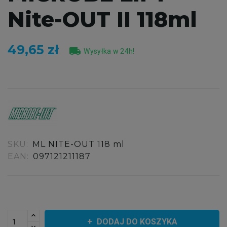
Nite-OUT II 118ml
49,65 zł
local_shipping
Wysyłka w 24h!
SKU:
ML NITE-OUT 118 ml
EAN:
097121211187
DODAJ DO KOSZYKA