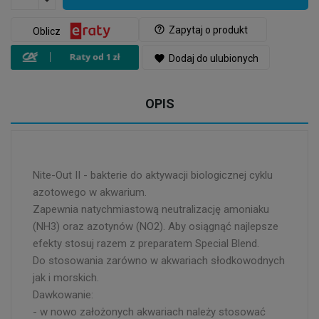
help_outline
Zapytaj o produkt
Oblicz
favorite
Dodaj do ulubionych
OPIS
Nite-Out II - bakterie do aktywacji biologicznej cyklu
azotowego w akwarium.
Zapewnia natychmiastową neutralizację amoniaku
(NH3) oraz azotynów (NO2). Aby osiągnąć najlepsze
efekty stosuj razem z preparatem Special Blend.
Do stosowania zarówno w akwariach słodkowodnych
jak i morskich.
Dawkowanie:
- w nowo założonych akwariach należy stosować