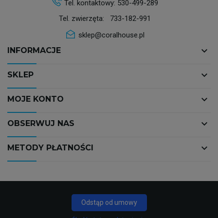
Tel. kontaktowy:
530-499-289
Tel. zwierzęta:
733-182-991
sklep@coralhouse.pl
keyboard_arrow_down
INFORMACJE
keyboard_arrow_down
SKLEP
keyboard_arrow_down
MOJE KONTO
keyboard_arrow_down
OBSERWUJ NAS
keyboard_arrow_down
METODY PŁATNOŚCI
Odstąp od umowy