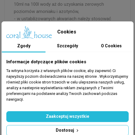
10ml na 100l wody aż do uzyskania zerowych
poziomów amoniaku i azotynów,
- w ustabilizowanych akwariach należy stosować
10ml na 100l wody po każdej podmianie wody oraz po
Cookies
wpuszczeniu nowych ryb do zbiornika,
* w celu uzyskaniu efektów w jeszcze krótszym
Zgody
Szczegóły
O Cookies
czasie zaleca się zwiększenie dawki o 25-50%,
Dostępne opakowania: 118ml, 236ml, 473ml, 3,78l.
Informacje dotyczące plików cookies
Ta witryna korzysta z własnych plików cookie, aby zapewnić Ci
najwyższy poziom doświadczenia na naszej stronie . Wykorzystujemy
również pliki cookie stron trzecich w celu ulepszenia naszych usług,
analizy a nastepnie wyświetlania reklam związanych z Twoimi
preferencjami na podstawie analizy Twoich zachowań podczas
nawigacji.
GPSR
Producent
: Microbe-Lift
Zaakceptuj wszystkie
Dostosuj