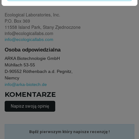
Producent
Ecological Laboratories, Inc.
P.O. Box 369
11558 Island Park, Stany Zjednoczone
info@ecologicallabs.com
info@ecologicallabs.com
Osoba odpowiedzialna
ARKA Biotechnologie GmbH
Mühllach 53-55
D-90552 Röthenbach a.d. Pegnitz,
Niemcy
info@arka-biotech.de
KOMENTARZE
Napisz swoją opinię
Bądź pierwszym który napisze recenzję !