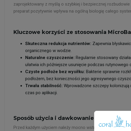
zaprojektowany z myślą o szybkiej i bezpiecznej rozbudowie
preparat pozytywnie wpływa na ogólną biologię całego syste
Kluczowe korzyści ze stosowania MicroBa
Skuteczna redukcja nutrientów:
Zapewnia błyskawicz
organicznego w wodzie.
Naturalne czyszczenie:
Regularnie stosowany działa
ułatwia ich późniejsze usunięcie podczas rutynowego 
Czyste podłoże bez wysiłku:
Bakterie sprawnie rozk
podłożem, bez konieczności jego agresywnego czysz
Trwała stabilność:
Wprowadzone szczepy kolonizują med
czas po aplikacji.
Sposób użycia i dawkowanie:
Przed każdym użyciem należy mocno wstrząsnąć butelką, aby 