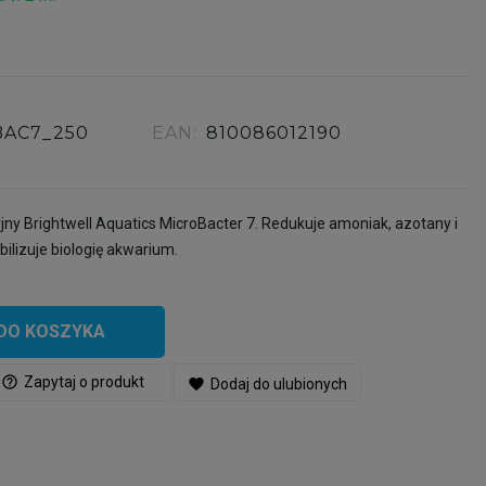
BAC7_250
EAN:
810086012190
y Brightwell Aquatics MicroBacter 7. Redukuje amoniak, azotany i
bilizuje biologię akwarium.
DO KOSZYKA
help_outline
Zapytaj o produkt
favorite
Dodaj do ulubionych