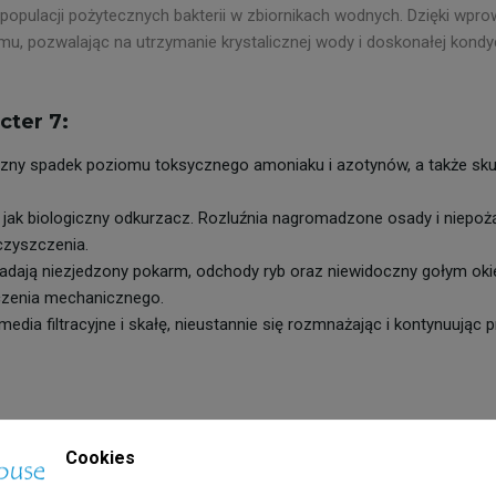
 populacji pożytecznych bakterii w zbiornikach wodnych. Dzięki wp
mu, pozwalając na utrzymanie krystalicznej wody i doskonałej kond
cter 7:
ny spadek poziomu toksycznego amoniaku i azotynów, a także skut
 jak biologiczny odkurzacz. Rozluźnia nagromadzone osady i niepoż
czyszczenia.
ładają niezjedzony pokarm, odchody ryb oraz niewidoczny gołym oki
czenia mechanicznego.
ia filtracyjne i skałę, nieustannie się rozmnażając i kontynuując
Cookies
równomiernie rozprowadzić kultury bakterii.