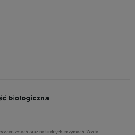
ść biologiczna
roorganizmach oraz naturalnych enzymach. Został