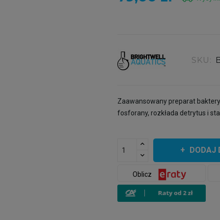
SKU:
Zaawansowany preparat bakteryjn
fosforany, rozkłada detrytus i sta
DODAJ 
Oblicz