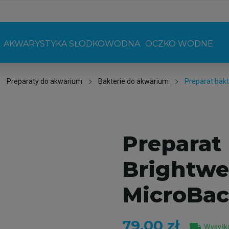
AKWARYSTYKA SŁODKOWODNA
OCZKO WODNE
Preparaty do akwarium
Bakterie do akwarium
Preparat bakt
Preparat
Brightwe
MicroBac
79,00 zł
local_shipping
Wysyłka