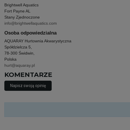
Brightwell Aquatics
Fort Payne AL
Stany Zjednoczone
info@brightwellaquatics.com
Osoba odpowiedzialna
AQUARAY Hurtownia Akwarystyczna
Spółdzielcza 5,
78-300 Świdwin,
Polska
hurt@aquaray.pl
KOMENTARZE
Napisz swoją opinię