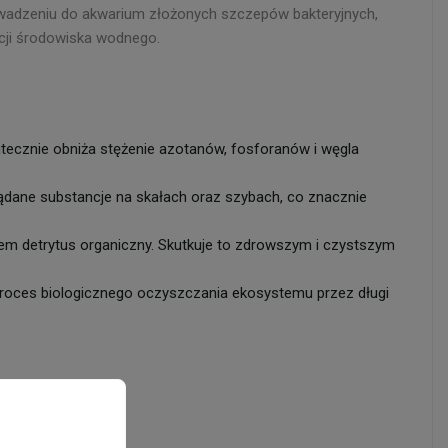
rowadzeniu do akwarium złożonych szczepów bakteryjnych,
ycji środowiska wodnego.
ecznie obniża stężenie azotanów, fosforanów i węgla
ądane substancje na skałach oraz szybach, co znacznie
em detrytus organiczny. Skutkuje to zdrowszym i czystszym
 proces biologicznego oczyszczania ekosystemu przez długi