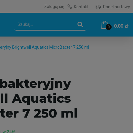
Zaloguj się
Kontakt
Panel hurtowy
0,00 zł
0
eryjny Brightwell Aquatics MicroBacter 7 250 ml
 bakteryjny
ll Aquatics
ter 7 250 ml
 w 24h!