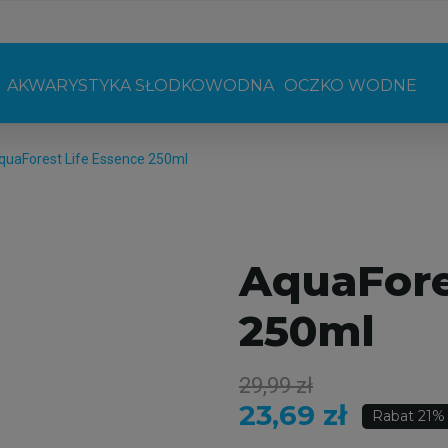
AKWARYSTYKA SŁODKOWODNA
OCZKO WODNE
quaForest Life Essence 250ml
AquaFore
250ml
29,99 zł
23,69 zł
Rabat 21%