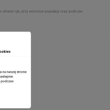
 utracie ryb, przy wzroście populacji oraz podczas
ookies
 na naszej stronie
nastepnie
ń podczas