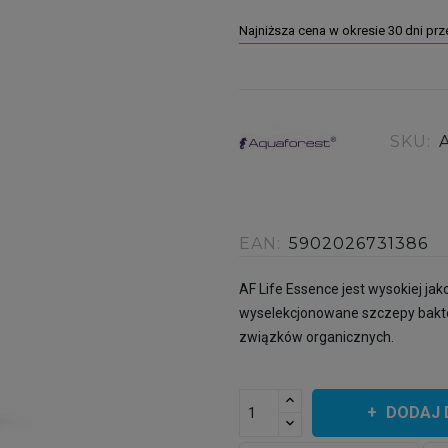
Najniższa cena w okresie 30 dni pr
SKU:
A
EAN:
5902026731386
AF Life Essence jest wysokiej jak
wyselekcjonowane szczepy bakter
związków organicznych.
DODAJ 