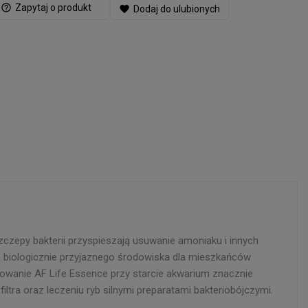
help_outline
Zapytaj o produkt
favorite
Dodaj do ulubionych
szczepy bakterii przyspieszają usuwanie amoniaku i innych
 biologicznie przyjaznego środowiska dla mieszkańców
owanie AF Life Essence przy starcie akwarium znacznie
iltra oraz leczeniu ryb silnymi preparatami bakteriobójczymi.