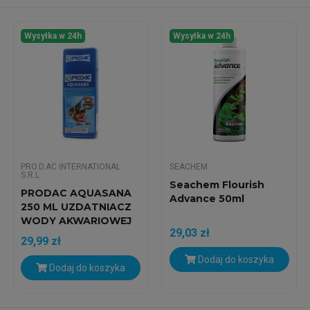
Wysyłka w 24h
Wysyłka w 24h
PRO.D.AC INTERNATIONAL
SEACHEM
S.R.L.
Seachem Flourish
PRODAC AQUASANA
Advance 50ml
250 ML UZDATNIACZ
WODY AKWARIOWEJ
29,03 zł
29,99 zł
Dodaj do koszyka
Dodaj do koszyka