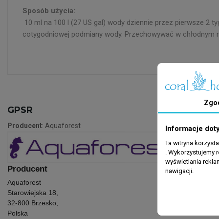
Sposób użycia:
10 ml na 100 l (27 US gal) wody dziennie przez pierwsze 2 t
cotygodniowej podmiany wody. Przechowywać w chłodnym mie
Zgo
GPSR
Producent
: Aquaforest
Informacje dot
Ta witryna korzyst
. Wykorzystujemy r
wyświetlania rekl
Producent
nawigacji.
Aquaforest
Starowiejska 18,
32-800 Brzesko,
Polska