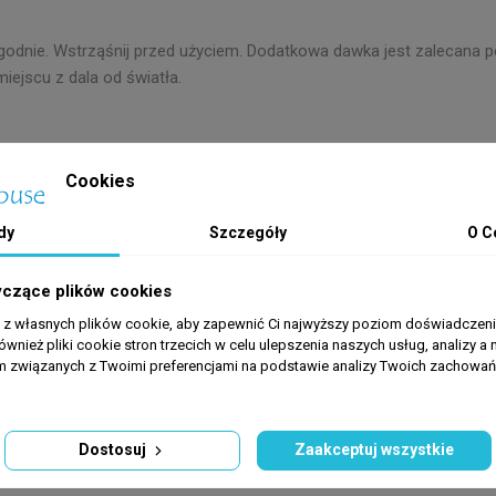
ygodnie. Wstrząśnij przed użyciem. Dodatkowa dawka jest zalecana po
jscu z dala od światła.
Cookies
dy
Szczegóły
O C
yczące plików cookies
a z własnych plików cookie, aby zapewnić Ci najwyższy poziom doświadczenia
ównież pliki cookie stron trzecich w celu ulepszenia naszych usług, analizy a 
am związanych z Twoimi preferencjami na podstawie analizy Twoich zachowa
Dostosuj
Zaakceptuj wszystkie