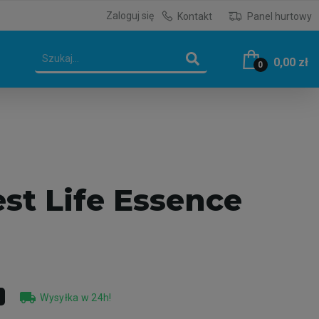
Zaloguj się
Kontakt
Panel hurtowy
0,00 zł
0
st Life Essence
local_shipping
Wysyłka w 24h!