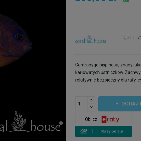
SKU:
Centropyge bispinosa, znany jako
karłowatych ustniczków. Zachwy
relatywnie bezpieczny dla rafy,
DODAJ 
Oblicz