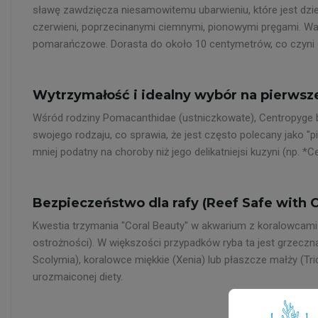
sławę zawdzięcza niesamowitemu ubarwieniu, które jest dzieł
czerwieni, poprzecinanymi ciemnymi, pionowymi pręgami. Wart
pomarańczowe. Dorasta do około 10 centymetrów, co czyni 
Wytrzymałość i idealny wybór na pierwsz
Wśród rodziny Pomacanthidae (ustniczkowate), Centropyge bi
swojego rodzaju, co sprawia, że jest często polecany jako
mniej podatny na choroby niż jego delikatniejsi kuzyni (np. *C
Bezpieczeństwo dla rafy (Reef Safe with 
Kwestia trzymania "Coral Beauty" w akwarium z koralowcami 
ostrożności). W większości przypadków ryba ta jest grzeczna
Scolymia), koralowce miękkie (Xenia) lub płaszcze małży (Tri
urozmaiconej diety.