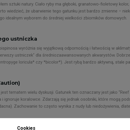
em sztuki natury. Ciało ryby ma głęboki, granatowo-fioletowy kolor,
o wiedzieć, że ubarwienie tego gatunku jest bardzo zmienne – niekt
go idealnym wyborem do średniej wielkości zbiorników domowych.
ego ustniczka
spinosa wyróżnia się wyjątkową odpornością i łatwością w aklimatyz
 "pierwszy ustniczek" dla średniozaawansowanych akwarystów. Dobrz
entropyge loricula* czy *bicolor*). Jest rybą bardzo aktywną, stale pa
Caution)
jest tematem wielu dyskusji. Gatunek ten oznaczany jest jako "Ree
 i ignoruje koralowce. Zdarzają się jednak osobniki, które mogą p
dacna). Zachowanie to często wynika z nudy lub niedożywienia, dlate
Cookies