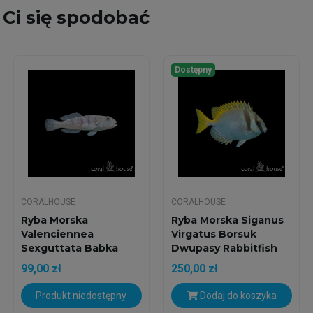
Ci się spodobać
Dostępny
CORALHOUSE
CORALHOUSE
Ryba Morska
Ryba Morska Siganus
Valenciennea
Virgatus Borsuk
Sexguttata Babka
Dwupasy Rabbitfish
Sześcioplamka
99,00 zł
250,00 zł
Produkt niedostępny
Dodaj do koszyka