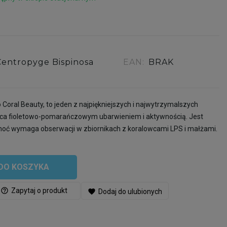
Centropyge Bispinosa
EAN:
BRAK
 Coral Beauty, to jeden z najpiękniejszych i najwytrzymalszych
ca fioletowo-pomarańczowym ubarwieniem i aktywnością. Jest
 choć wymaga obserwacji w zbiornikach z koralowcami LPS i małżami.
DO KOSZYKA
help_outline
Zapytaj o produkt
favorite
Dodaj do ulubionych