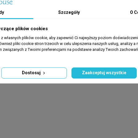
dy
Szczegóły
O C
rze żywi się glonami porastającymi skały oraz drobnymi skorupiakam
ści granulaty dla roślinożerców. Dietę należy uzupełniać mrożonkami 
yczące plików cookies
zapewnia nie tylko pożywienie (glony), ale przede wszystkim liczne k
azwyczaj trzyma się ją pojedynczo.
a z własnych plików cookie, aby zapewnić Ci najwyższy poziom doświadczenia
ównież pliki cookie stron trzecich w celu ulepszenia naszych usług, analizy a 
am związanych z Twoimi preferencjami na podstawie analizy Twoich zachowa
Dostosuj
Zaakceptuj wszystkie