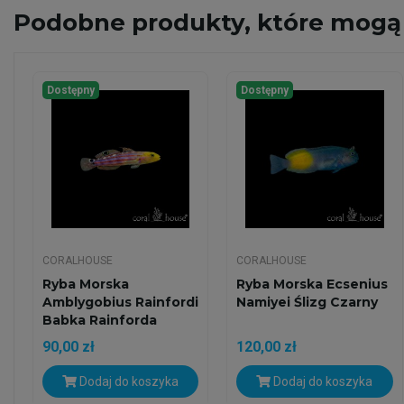
Podobne
produkty, które mogą 
Dostępny
Dostępny
CORALHOUSE
CORALHOUSE
Ryba Morska
Ryba Morska Ecsenius
Amblygobius Rainfordi
Namiyei Ślizg Czarny
Babka Rainforda
90,00 zł
120,00 zł
Dodaj do koszyka
Dodaj do koszyka