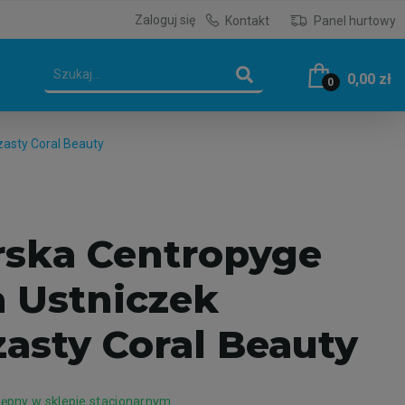
Zaloguj się
Kontakt
Panel hurtowy
0,00 zł
0
asty Coral Beauty
ska Centropyge
a Ustniczek
asty Coral Beauty
ępny w sklepie stacjonarnym