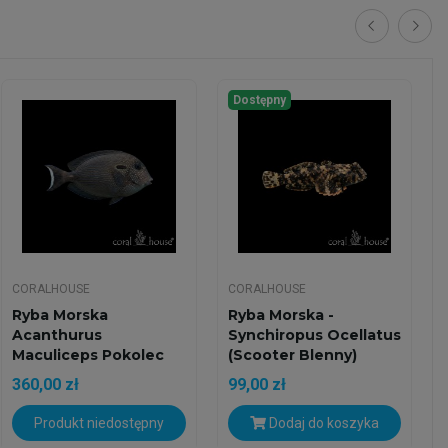
Dostępny
CORALHOUSE
CORALHOUSE
Ryba Morska
Ryba Morska -
Acanthurus
Synchiropus Ocellatus
Maculiceps Pokolec
(Scooter Blenny)
Plamogłowy...
360,00 zł
99,00 zł
Produkt niedostępny
Dodaj do koszyka