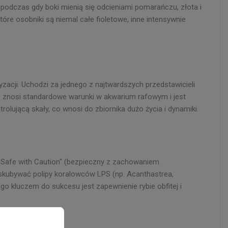
 podczas gdy boki mienią się odcieniami pomarańczu, złota i
óre osobniki są niemal całe fioletowe, inne intensywnie
acji. Uchodzi za jednego z najtwardszych przedstawicieli
e znosi standardowe warunki w akwarium rafowym i jest
trolującą skały, co wnosi do zbiornika dużo życia i dynamiki.
f Safe with Caution" (bezpieczny z zachowaniem
odskubywać polipy koralowców LPS (np. Acanthastrea,
go kluczem do sukcesu jest zapewnienie rybie obfitej i