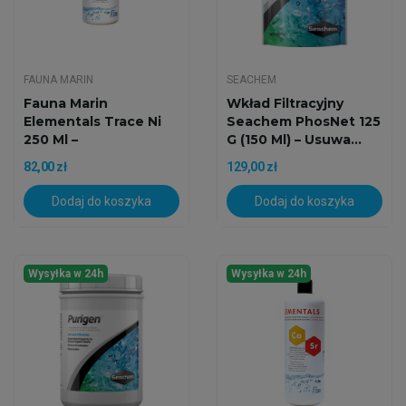
FAUNA MARIN
SEACHEM
Fauna Marin
Wkład Filtracyjny
Elementals Trace Ni
Seachem PhosNet 125
250 Ml –
G (150 Ml) – Usuwa...
Skoncentrowany...
82,00 zł
129,00 zł
Dodaj do koszyka
Dodaj do koszyka
Wysyłka w 24h
Wysyłka w 24h