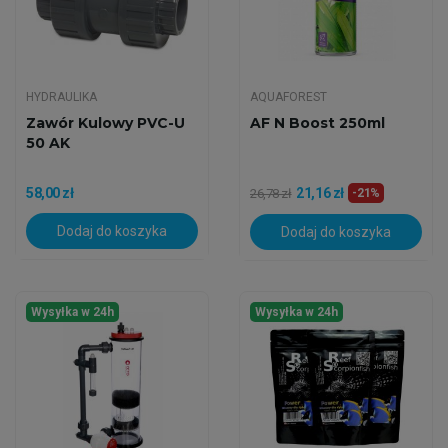
HYDRAULIKA
AQUAFOREST
Zawór Kulowy PVC-U
AF N Boost 250ml
50 AK
58,00 zł
21,16 zł
26,78 zł
-21%
Dodaj do koszyka
Dodaj do koszyka
Wysyłka w 24h
Wysyłka w 24h