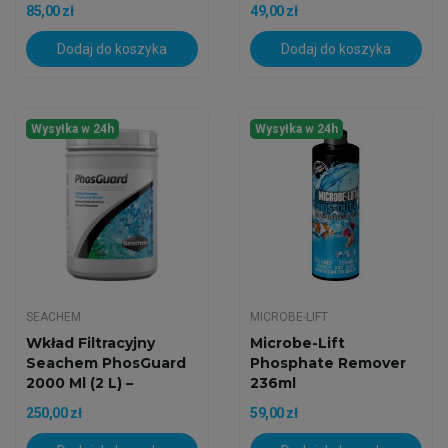
85,00 zł
49,00 zł
Dodaj do koszyka
Dodaj do koszyka
Wysyłka w 24h
Wysyłka w 24h
SEACHEM
MICROBE-LIFT
Wkład Filtracyjny
Microbe-Lift
Seachem PhosGuard
Phosphate Remover
2000 Ml (2 L) –
236ml
Usuwa...
250,00 zł
59,00 zł