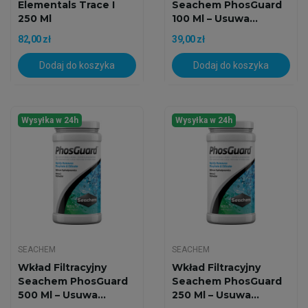
Elementals Trace I
Seachem PhosGuard
250 Ml
100 Ml – Usuwa...
Skoncentrowany
82,00 zł
39,00 zł
Jod...
Dodaj do koszyka
Dodaj do koszyka
Wysyłka w 24h
Wysyłka w 24h
SEACHEM
SEACHEM
Wkład Filtracyjny
Wkład Filtracyjny
Seachem PhosGuard
Seachem PhosGuard
500 Ml – Usuwa...
250 Ml – Usuwa...