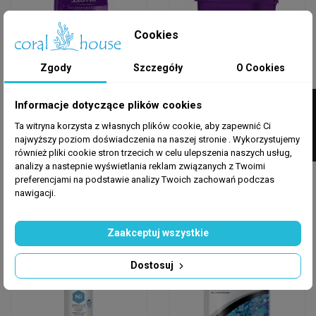
Cookies
Zgody
Szczegóły
O Cookies
AQUAFOREST
AQUAFOREST
FILTRUJ
Informacje dotyczące plików cookies
Aquaforest Zeo Mix
Aquaforest Zeo Mix
1000ml
5000ml
Ta witryna korzysta z własnych plików cookie, aby zapewnić Ci
najwyższy poziom doświadczenia na naszej stronie . Wykorzystujemy
również pliki cookie stron trzecich w celu ulepszenia naszych usług,
32,89 zł
130,75 zł
41,63 zł
-21%
165,51 zł
-21%
analizy a nastepnie wyświetlania reklam związanych z Twoimi
preferencjami na podstawie analizy Twoich zachowań podczas
Dodaj do koszyka
Dodaj do koszyka
nawigacji.
Zaakceptuj wszystkie
Wysyłka w 24h
Wysyłka w 24h
Dostosuj