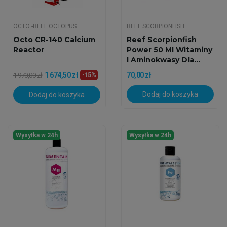
OCTO -REEF OCTOPUS
REEF SCORPIONFISH
Octo CR-140 Calcium
Reef Scorpionfish
Reactor
Power 50 Ml Witaminy
I Aminokwasy Dla...
1 674,50 zł
70,00 zł
1 970,00 zł
-15%
Dodaj do koszyka
Dodaj do koszyka
Wysyłka w 24h
Wysyłka w 24h