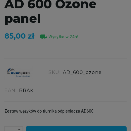
AD 600 Ozone
panel
85,00 zł
local_shipping
Wysyłka w 24h!
SKU:
AD_600_ozone
EAN:
BRAK
Zestaw wężyków do tłumika odpieniacza AD600