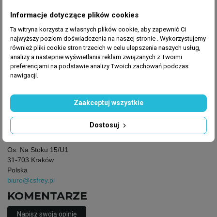
Producent
: Maxspect
Informacje dotyczące plików cookies
Ta witryna korzysta z własnych plików cookie, aby zapewnić Ci
najwyższy poziom doświadczenia na naszej stronie . Wykorzystujemy
również pliki cookie stron trzecich w celu ulepszenia naszych usług,
Producent
analizy a nastepnie wyświetlania reklam związanych z Twoimi
preferencjami na podstawie analizy Twoich zachowań podczas
Maxspect
nawigacji.
7th floor, Goodfit Commercial Building 7
Hong Kong Wanchai
Chiny
Zaakceptuj wszystkie
biuro@csfrey.pl
Dostosuj
Osoba odpowiedzialna
Centrum Serwisowe FREY
Os. Na Stoku 15/U1
31-703 Kraków
Polska
biuro@csfrey.pl
KOMENTARZE
Napisz swoją opinię