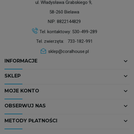
ul. Władysława Grabskiego 9,
58-260 Bielawa
NIP: 8822144829
Tel. kontaktowy:
530-499-289
Tel. zwierzęta:
733-182-991
sklep@coralhouse.pl
keyboard_arrow_down
INFORMACJE
keyboard_arrow_down
SKLEP
keyboard_arrow_down
MOJE KONTO
keyboard_arrow_down
OBSERWUJ NAS
keyboard_arrow_down
METODY PŁATNOŚCI