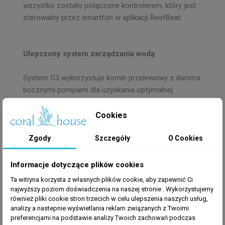
wszystko zostało połączone kontrolerem, który jest
sterowalny przez smartfon w aplikacji ReefBeat.
Ulepszony system zarządzania wodą
System G3 wykorzystuje komin przelewowy z dwoma
bocznymi pompami dla uzyskania optymalnej
cyrkulacji wody. Komin idealnie ukrywa elementy
hydrauliki w celu zwiększenia estetyczności zbiornika.
Cookies
Woda przelewa się przez wlot rury odpływowej co
pozwala na uzyskanie cichszej pracy cyrkulacji wody.
Zgody
Szczegóły
O Cookies
Zawór o wysokiej precyzji pozwala na wyregulowanie
poziomu wody w zbiorniku z wysoką dokładnością.
Informacje dotyczące plików cookies
Ta witryna korzysta z własnych plików cookie, aby zapewnić Ci
najwyższy poziom doświadczenia na naszej stronie . Wykorzystujemy
Sump typu Reef-Ready
również pliki cookie stron trzecich w celu ulepszenia naszych usług,
analizy a nastepnie wyświetlania reklam związanych z Twoimi
preferencjami na podstawie analizy Twoich zachowań podczas
Komora filtracyjna z skarpetami pozwala i zapobiega