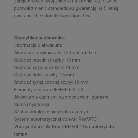
zarejestrować swój zbiornik na stronie RED SEA co
pozwoli zmienić standardową gwarancję na 5 letnią
gwarancję bez dodatkowych kosztów.
Specyfikacja zbiornika:
Informacje o akwarium:
Akwarium o wymiarach: 150 x 65 x 60 cm
Grubość przedniej szyby: 19 mm
Grubość szyb bocznych: 19 mm
Grubość dolnej szyby: 15 mm
Grubość tylnej czarnej szyby: 19 mm
Elementy zestawu REEFER 625 G3:
Akwarium z czarnymi wzmocnieniami górnymi
Sump i hydraulika
Szafka w kolorze białym lub czarnym
System automatycznej dolewki ReefATO+
Wersja Delux: 3x ReefLED G3 115 i uchwyt do
lampy