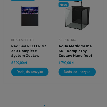
Nowy
RED SEA REEFER
AQUA MEDIC
Red Sea REEFER G3
Aqua Medic Yasha
350 Complete
60 – Kompletny
System Zestaw
Zestaw Nano Reef
Akwarium Z...
(60 L)
8 399,00 zł
1 799,00 zł
Dodaj do koszyka
Dodaj do koszyka