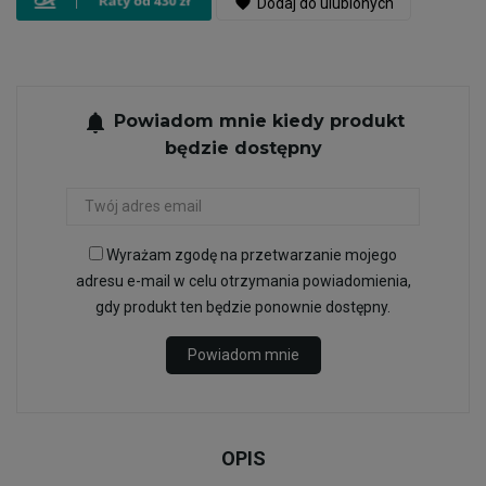
favorite
Dodaj do ulubionych
notifications
Powiadom mnie kiedy produkt
będzie dostępny
Wyrażam zgodę na przetwarzanie mojego
adresu e-mail w celu otrzymania powiadomienia,
gdy produkt ten będzie ponownie dostępny.
Powiadom mnie
OPIS