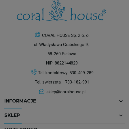
CORAL HOUSE Sp. z o. o.
ul. Władysława Grabskiego 9,
58-260 Bielawa
NIP: 8822144829
Tel. kontaktowy:
530-499-289
Tel. zwierzęta:
733-182-991
sklep@coralhouse.pl
keyboard_arrow_down
INFORMACJE
keyboard_arrow_down
SKLEP