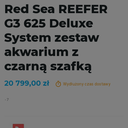
Red Sea REEFER
G3 625 Deluxe
System zestaw
akwarium z
czarną szafką
20 799,00 zł
timer
Wydłużony czas dostawy
7