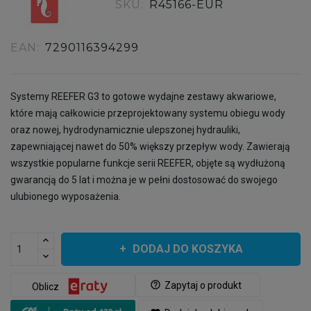
SKU:
R45166-EUR
EAN:
7290116394299
Systemy REEFER G3 to gotowe wydajne zestawy akwariowe,
które mają całkowicie przeprojektowany systemu obiegu wody
oraz nowej, hydrodynamicznie ulepszonej hydrauliki,
zapewniającej nawet do 50% większy przepływ wody. Zawierają
wszystkie popularne funkcje serii REEFER, objęte są wydłużoną
gwarancją do 5 lat i można je w pełni dostosować do swojego
ulubionego wyposażenia.
DODAJ DO KOSZYKA
help_outline
Zapytaj o produkt
Oblicz