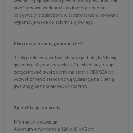
wyłapanie pojedynczych pęcherzyków powietrza. Tak
przefiltrowana woda trafia do komory z pompą
obiegową (nie załączona w zestawie) która ponownie
wypompuje wodę do zbiornika głównego.
Plan rozszerzonej gwarancji 3+2
Dzięki producentowi Twój zbiornik jest objęty 5 letnią
gwarancją. Wystarczy w ciągu 90 dni od daty zakupu
zarejestrować swój zbiornik na stronie RED SEA co
pozwoli zmienić standardową gwarancję na 5 letnią
gwarancję bez dodatkowych kosztów.
Specyfikacja zbiornika:
Informacje o akwarium:
Akwarium o wymiarach: 120 x 68 x 65 cm