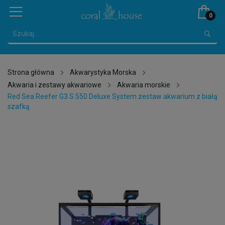
0
Strona główna
Akwarystyka Morska
Akwaria i zestawy akwariowe
Akwaria morskie
Red Sea Reefer G3 S 550 Deluxe System zestaw akwarium z białą
szafką