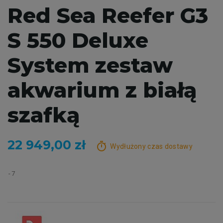
Red Sea Reefer G3
S 550 Deluxe
System zestaw
akwarium z białą
szafką
22 949,00 zł
timer
Wydłużony czas dostawy
7