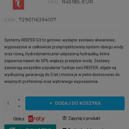
SKU:
R45185-EUR
EAN:
7290116394107
Systemy REEFER G3 to gotowe, wydajne zestawy akwariowe,
wyposażone w całkowicie przeprojektowany system obiegu wody
oraz nową, hydrodynamicznie ulepszoną hydraulikę, która
zapewnia nawet do 50% większy przepływ wody. Zestawy
zawierają wszystkie popularne funkcje serii REEFER, objęte są
wydłużoną gwarancją do 5 lat i można je w pełni dostosować do
własnych preferencji oraz wybranego wyposażenia.
DODAJ DO KOSZYKA
help_outline
Zapytaj o produkt
Oblicz