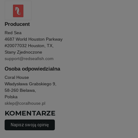
Producent
Red Sea
4687 World Houston Parkway
#200
77032 Houston, TX,
Stany Zjednoczone
support@redseafish.com
Osoba odpowiedzialna
Coral House
Władysława Grabskiego 9,
58-260 Bielawa,
Polska
sklep@coralhouse.pl
KOMENTARZE
Napisz swoją opinię