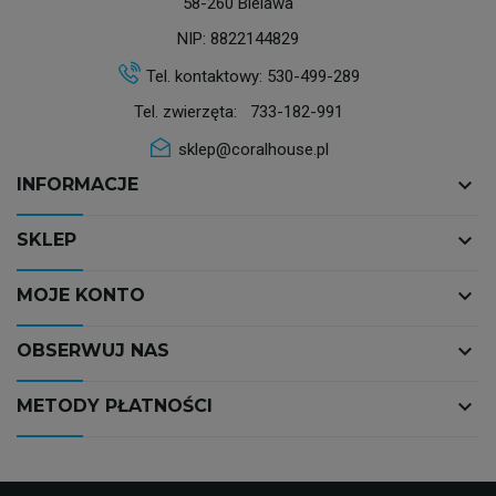
58-260 Bielawa
NIP: 8822144829
Tel. kontaktowy:
530-499-289
Tel. zwierzęta:
733-182-991
sklep@coralhouse.pl
keyboard_arrow_down
INFORMACJE
keyboard_arrow_down
SKLEP
keyboard_arrow_down
MOJE KONTO
keyboard_arrow_down
OBSERWUJ NAS
keyboard_arrow_down
METODY PŁATNOŚCI