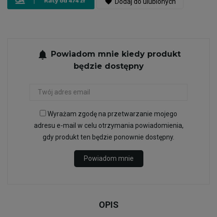
favorite
Dodaj do ulubionych
notifications
Powiadom mnie kiedy produkt
będzie dostępny
Wyrażam zgodę na przetwarzanie mojego
adresu e-mail w celu otrzymania powiadomienia,
gdy produkt ten będzie ponownie dostępny.
Powiadom mnie
OPIS