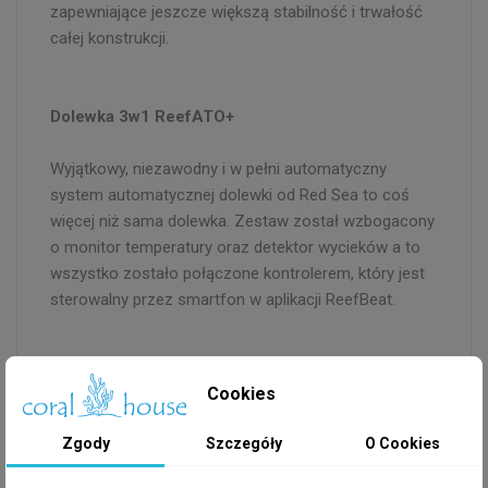
zapewniające jeszcze większą stabilność i trwałość
całej konstrukcji.
Dolewka 3w1 ReefATO+
Wyjątkowy, niezawodny i w pełni automatyczny
system automatycznej dolewki od Red Sea to coś
więcej niż sama dolewka. Zestaw został wzbogacony
o monitor temperatury oraz detektor wycieków a to
wszystko zostało połączone kontrolerem, który jest
sterowalny przez smartfon w aplikacji ReefBeat.
Ulepszony system zarządzania wodą
Cookies
System G3 wykorzystuje komin przelewowy z dwoma
Zgody
Szczegóły
O Cookies
bocznymi pompami dla uzyskania optymalnej
cyrkulacji wody. Komin idealnie ukrywa elementy