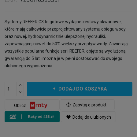
EAN:
7290116393391
Systemy REEFER G3 to gotowe wydajne zestawy akwariowe,
które mają całkowicie przeprojektowany systemu obiegu wody
oraz nowej, hydrodynamicznie ulepszonej hydrauliki,
zapewniającej nawet do 50% większy przepływ wody. Zawierają
wszystkie popularne funkcje serii REEFER, objęte są wydłużoną
gwarancją do 5 lat i można je w pełni dostosować do swojego
ulubionego wyposażenia.
DODAJ DO KOSZYKA
help_outline
Zapytaj o produkt
Oblicz
favorite
Dodaj do ulubionych