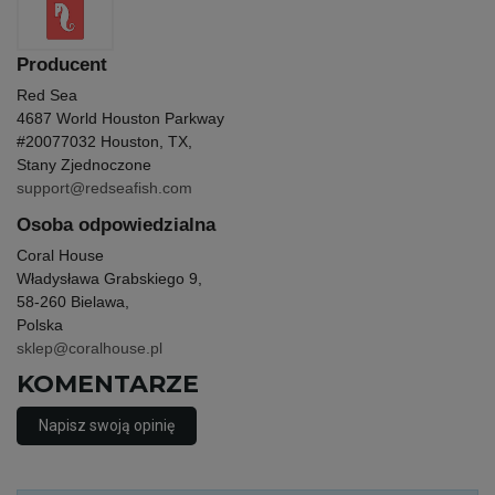
Producent
Red Sea
4687 World Houston Parkway
#200
77032 Houston, TX,
Stany Zjednoczone
support@redseafish.com
Osoba odpowiedzialna
Coral House
Władysława Grabskiego 9,
58-260 Bielawa,
Polska
sklep@coralhouse.pl
KOMENTARZE
Napisz swoją opinię