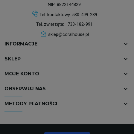
NIP: 8822144829
Tel. kontaktowy:
530-499-289
Tel. zwierzęta:
733-182-991
sklep@coralhouse.pl
keyboard_arrow_down
INFORMACJE
keyboard_arrow_down
SKLEP
keyboard_arrow_down
MOJE KONTO
keyboard_arrow_down
OBSERWUJ NAS
keyboard_arrow_down
METODY PŁATNOŚCI