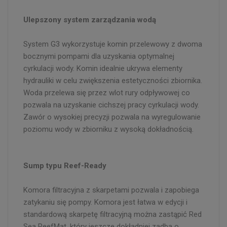
Ulepszony system zarządzania wodą
System G3 wykorzystuje komin przelewowy z dwoma
bocznymi pompami dla uzyskania optymalnej
cyrkulacji wody. Komin idealnie ukrywa elementy
hydrauliki w celu zwiększenia estetyczności zbiornika.
Woda przelewa się przez wlot rury odpływowej co
pozwala na uzyskanie cichszej pracy cyrkulacji wody.
Zawór o wysokiej precyzji pozwala na wyregulowanie
poziomu wody w zbiorniku z wysoką dokładnością.
Sump typu Reef-Ready
Komora filtracyjna z skarpetami pozwala i zapobiega
zatykaniu się pompy. Komora jest łatwa w edycji i
standardową skarpetę filtracyjną można zastąpić Red
Sea ReefMat, który jeszcze dokładniej zadba o