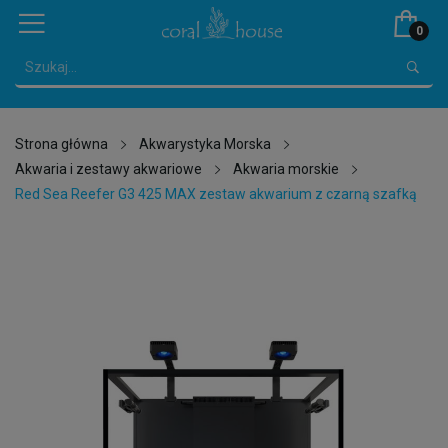
0
Strona główna
Akwarystyka Morska
Akwaria i zestawy akwariowe
Akwaria morskie
Red Sea Reefer G3 425 MAX zestaw akwarium z czarną szafką