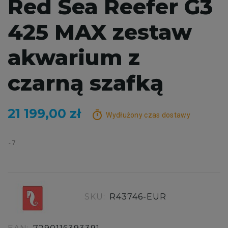
Red Sea Reefer G3
425 MAX zestaw
akwarium z
czarną szafką
21 199,00 zł
timer
Wydłużony czas dostawy
7
SKU:
R43746-EUR