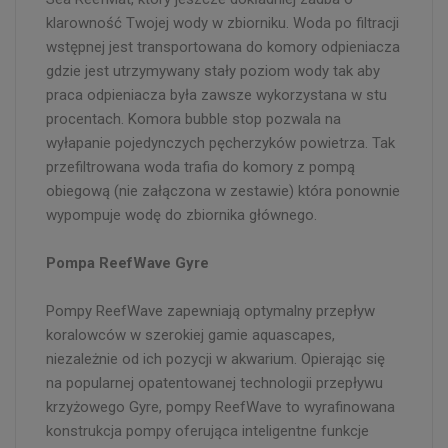
klarowność Twojej wody w zbiorniku. Woda po filtracji
wstępnej jest transportowana do komory odpieniacza
gdzie jest utrzymywany stały poziom wody tak aby
praca odpieniacza była zawsze wykorzystana w stu
procentach. Komora bubble stop pozwala na
wyłapanie pojedynczych pęcherzyków powietrza. Tak
przefiltrowana woda trafia do komory z pompą
obiegową (nie załączona w zestawie) która ponownie
wypompuje wodę do zbiornika głównego.
Pompa ReefWave Gyre
Pompy ReefWave zapewniają optymalny przepływ
koralowców w szerokiej gamie aquascapes,
niezależnie od ich pozycji w akwarium. Opierając się
na popularnej opatentowanej technologii przepływu
krzyżowego Gyre, pompy ReefWave to wyrafinowana
konstrukcja pompy oferująca inteligentne funkcje