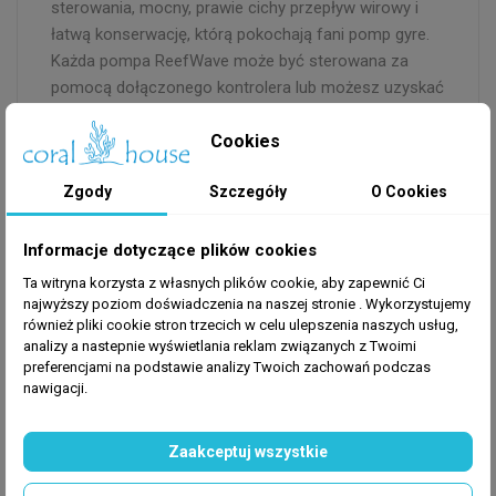
sterowania, mocny, prawie cichy przepływ wirowy i
łatwą konserwację, którą pokochają fani pomp gyre.
Każda pompa ReefWave może być sterowana za
pomocą dołączonego kontrolera lub możesz uzyskać
dostęp do swoich pomp za pośrednictwem aplikacji
ReefBeat na Red Sea.
Cookies
Zgody
Szczegóły
O Cookies
Red Sea ReefMat
Informacje dotyczące plików cookies
ReefMat to najnowsza automatyczna filtracja
Ta witryna korzysta z własnych plików cookie, aby zapewnić Ci
mechaniczna z Red Sea. ReefMat jest w pełni
najwyższy poziom doświadczenia na naszej stronie . Wykorzystujemy
zmontowany i jest przeznaczony do zawieszenia z
również pliki cookie stron trzecich w celu ulepszenia naszych usług,
analizy a nastepnie wyświetlania reklam związanych z Twoimi
boku Red Sea Reef-Spec studzienki. Będąc jednym z
preferencjami na podstawie analizy Twoich zachowań podczas
niewielu automatycznych rolek filtrujących z kontrolą
nawigacji.
aplikacji, aplikacja ReefBeat może ostrzec Cię, jeśli
Twój ReefMat wymaga konserwacji, kończy Ci się
Zaakceptuj wszystkie
polar lub wystąpi błąd.