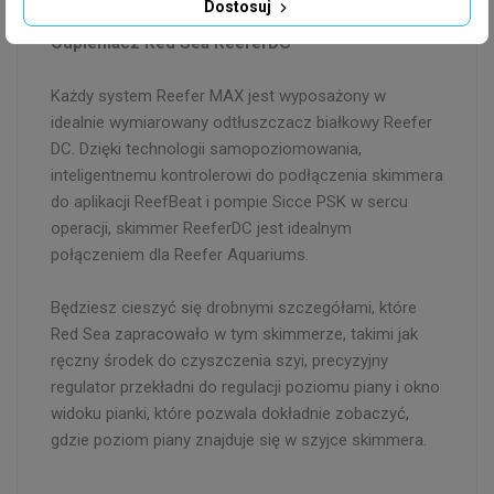
Dostosuj
Odpieniacz Red Sea ReeferDC
Każdy system Reefer MAX jest wyposażony w
idealnie wymiarowany odtłuszczacz białkowy Reefer
DC. Dzięki technologii samopoziomowania,
inteligentnemu kontrolerowi do podłączenia skimmera
do aplikacji ReefBeat i pompie Sicce PSK w sercu
operacji, skimmer ReeferDC jest idealnym
połączeniem dla Reefer Aquariums.
Będziesz cieszyć się drobnymi szczegółami, które
Red Sea zapracowało w tym skimmerze, takimi jak
ręczny środek do czyszczenia szyi, precyzyjny
regulator przekładni do regulacji poziomu piany i okno
widoku pianki, które pozwala dokładnie zobaczyć,
gdzie poziom piany znajduje się w szyjce skimmera.