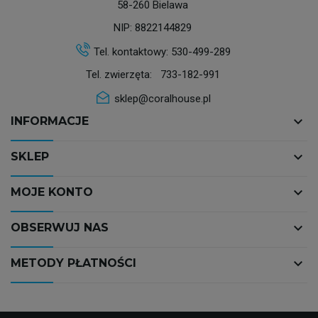
58-260 Bielawa
NIP: 8822144829
Tel. kontaktowy:
530-499-289
Tel. zwierzęta:
733-182-991
sklep@coralhouse.pl
keyboard_arrow_down
INFORMACJE
keyboard_arrow_down
SKLEP
keyboard_arrow_down
MOJE KONTO
keyboard_arrow_down
OBSERWUJ NAS
keyboard_arrow_down
METODY PŁATNOŚCI