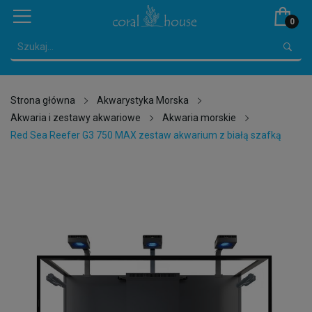
0
Strona główna
Akwarystyka Morska
Akwaria i zestawy akwariowe
Akwaria morskie
Red Sea Reefer G3 750 MAX zestaw akwarium z białą szafką