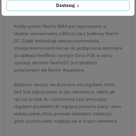
Dostosuj
Odpieniacz Red Sea ReeferDC
Każdy system Reefer MAX jest wyposażony w
idealnie wymiarowany odtłuszczacz białkowy Reefer
DC. Dzięki technologii samopoziomowania,
inteligentnemu kontrolerowi do podłączenia skimmera
do aplikacji ReefBeat i pompie Sicce PSK w sercu
operacji, skimmer ReeferDC jest idealnym
połączeniem dla Reefer Aquariums.
Będziesz cieszyć się drobnymi szczegółami, które
Red Sea zapracowało w tym skimmerze, takimi jak
ręczny środek do czyszczenia szyi, precyzyjny
regulator przekładni do regulacji poziomu piany i okno
widoku pianki, które pozwala dokładnie zobaczyć,
gdzie poziom piany znajduje się w szyjce skimmera.