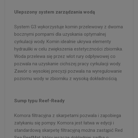
Ulepszony system zarządzania wodą
System G3 wykorzystuje komin przelewowy z dwoma
bocznymi pompami dla uzyskania optymalnej
cyrkulacji wody. Komin idealnie ukrywa elementy
hydrauliki w celu zwiększenia estetyczności zbiornika.
Woda przelewa się przez wlot rury odpływowej co
pozwala na uzyskanie cichszej pracy cyrkulacji wody.
Zawór o wysokiej precyzji pozwala na wyregulowanie
poziomu wody w zbiorniku z wysoką dokładnością.
Sump typu Reef-Ready
Komora filtracyjna z skarpetami pozwala i zapobiega
zatykaniu się pompy. Komora jest łatwa w edycji i
standardową skarpetę filtracyjną można zastąpić Red
Sea ReefMat, który jeszcze dokładniej zadba o