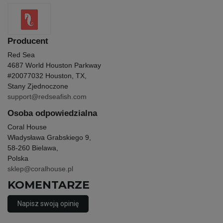
Producent
Red Sea
4687 World Houston Parkway
#200
77032 Houston, TX,
Stany Zjednoczone
support@redseafish.com
Osoba odpowiedzialna
Coral House
Władysława Grabskiego 9,
58-260 Bielawa,
Polska
sklep@coralhouse.pl
KOMENTARZE
Napisz swoją opinię