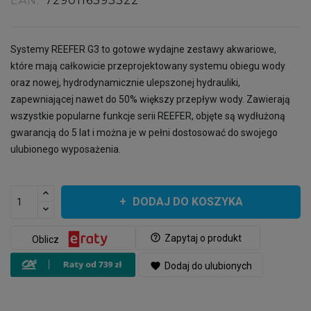
EAN:
7290116393322
Systemy REEFER G3 to gotowe wydajne zestawy akwariowe,
które mają całkowicie przeprojektowany systemu obiegu wody
oraz nowej, hydrodynamicznie ulepszonej hydrauliki,
zapewniającej nawet do 50% większy przepływ wody. Zawierają
wszystkie popularne funkcje serii REEFER, objęte są wydłużoną
gwarancją do 5 lat i można je w pełni dostosować do swojego
ulubionego wyposażenia.
DODAJ DO KOSZYKA
help_outline
Zapytaj o produkt
Oblicz
favorite
Dodaj do ulubionych