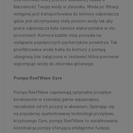
klarowność Twojej wody w zbiorniku. Woda po filtracji
wstępnej jest transportowana do komory odpieniacza
gdzie jest utrzymywany stały poziom wody tak aby
praca odpieniacza była zawsze wykorzystana w stu
procentach. Komora bubble stop pozwala na
wyłapanie pojedynczych pęcherzyków powietrza. Tak
przefiltrowana woda trafia do komory z pompą
obiegową (nie załączona w zestawie) która ponownie
wypompuje wodę do zbiornika głównego.
Pompa ReefWave Gyre
Pompy ReefWave zapewniają optymalny przepływ
koralowców w szerokiej gamie aquascapes,
niezależnie od ich pozycji w akwarium. Opierając się
na popularnej opatentowanej technologii przepływu
krzyżowego Gyre, pompy ReefWave to wyrafinowana
konstrukcja pompy oferująca inteligentne funkcje