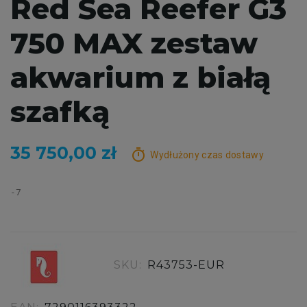
Red Sea Reefer G3
750 MAX zestaw
akwarium z białą
szafką
35 750,00 zł
timer
Wydłużony czas dostawy
7
SKU:
R43753-EUR