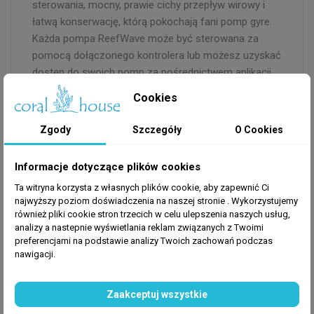
sterowania, mocny, prawie cichy przepływ wirowy i
łatwą konserwację, którą pokochają fani pomp gyre.
Każda pompa ReefWave może być sterowana za
pomocą dołączonego kontrolera lub możesz uzyskać
dostęp do swoich pomp za pośrednictwem aplikacji
ReefBeat na Red Sea.
Cookies
Zgody
Szczegóły
O Cookies
Red Sea ReefMat
Informacje dotyczące plików cookies
ReefMat to najnowsza automatyczna filtracja
Ta witryna korzysta z własnych plików cookie, aby zapewnić Ci
mechaniczna z Red Sea. ReefMat jest w pełni
najwyższy poziom doświadczenia na naszej stronie . Wykorzystujemy
zmontowany i jest przeznaczony do zawieszenia z
również pliki cookie stron trzecich w celu ulepszenia naszych usług,
boku Red Sea Reef-Spec studzienki. Będąc jednym z
analizy a nastepnie wyświetlania reklam związanych z Twoimi
niewielu automatycznych rolek filtrujących z kontrolą
preferencjami na podstawie analizy Twoich zachowań podczas
nawigacji.
aplikacji, aplikacja ReefBeat może ostrzec Cię, jeśli
Twój ReefMat wymaga konserwacji, kończy Ci się
polar lub wystąpi błąd.
Zaakceptuj wszystkie