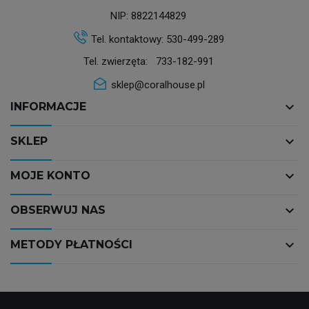
NIP: 8822144829
Tel. kontaktowy:
530-499-289
Tel. zwierzęta:
733-182-991
sklep@coralhouse.pl
keyboard_arrow_down
INFORMACJE
keyboard_arrow_down
SKLEP
keyboard_arrow_down
MOJE KONTO
keyboard_arrow_down
OBSERWUJ NAS
keyboard_arrow_down
METODY PŁATNOŚCI