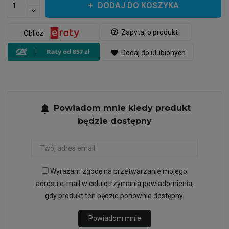
DODAJ DO KOSZYKA
help_outline
Zapytaj o produkt
Oblicz
favorite
Dodaj do ulubionych
notifications
Powiadom mnie kiedy produkt
będzie dostępny
Wyrażam zgodę na przetwarzanie mojego
adresu e-mail w celu otrzymania powiadomienia,
gdy produkt ten będzie ponownie dostępny.
Powiadom mnie