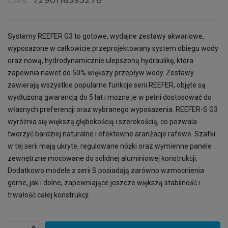
EAN:
7290116393278
Systemy REEFER G3 to gotowe, wydajne zestawy akwariowe,
wyposażone w całkowicie przeprojektowany system obiegu wody
oraz nową, hydrodynamicznie ulepszoną hydraulikę, która
zapewnia nawet do 50% większy przepływ wody. Zestawy
zawierają wszystkie popularne funkcje serii REEFER, objęte są
wydłużoną gwarancją do 5 lat i można je w pełni dostosować do
własnych preferencji oraz wybranego wyposażenia. REEFER-S G3
wyróżnia się większą głębokością i szerokością, co pozwala
tworzyć bardziej naturalne i efektowne aranżacje rafowe. Szafki
w tej serii mają ukryte, regulowane nóżki oraz wymienne panele
zewnętrzne mocowane do solidnej aluminiowej konstrukcji.
Dodatkowo modele z serii S posiadają zarówno wzmocnienia
górne, jak i dolne, zapewniające jeszcze większą stabilność i
trwałość całej konstrukcji.