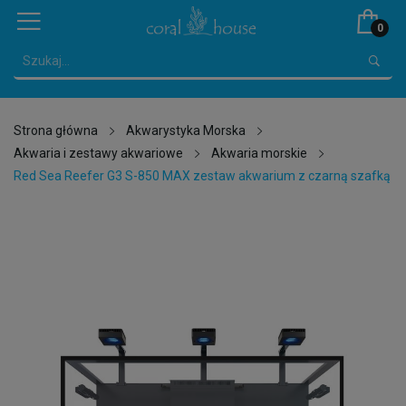
0
Strona główna
Akwarystyka Morska
Akwaria i zestawy akwariowe
Akwaria morskie
Red Sea Reefer G3 S-850 MAX zestaw akwarium z czarną szafką