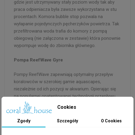
gdzie jest utrzymywany stały poziom wody tak aby
praca odpieniacza była zawsze wykorzystana w stu
procentach. Komora bubble stop pozwala na
wyłapanie pojedynczych pęcherzyków powietrza. Tak
przefiltrowana woda trafia do komory z pompą
obiegową (nie załączona w zestawie) która ponownie
wypompuje wodę do zbiornika głównego.
Pompa ReefWave Gyre
Pompy ReefWave zapewniają optymalny przepływ
koralowców w szerokiej gamie aquascapes,
niezależnie od ich pozycji w akwarium. Opierając się
na popularnej opatentowanej technologii przepływu
krzyżowego Gyre, pompy ReefWave to wyrafinowana
Cookies
konstrukcja pompy oferująca inteligentne funkcje
sterowania, mocny, prawie cichy przepływ wirowy i
Zgody
Szczegóły
O Cookies
łatwą konserwację, którą pokochają fani pomp gyre.
Każda pompa ReefWave może być sterowana za