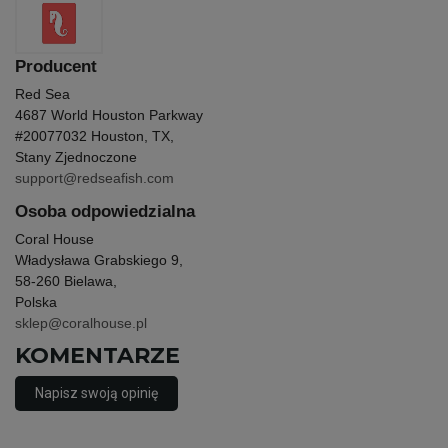
Producent
Red Sea
4687 World Houston Parkway
#200
77032 Houston, TX,
Stany Zjednoczone
support@redseafish.com
Osoba odpowiedzialna
Coral House
Władysława Grabskiego 9,
58-260 Bielawa,
Polska
sklep@coralhouse.pl
KOMENTARZE
Napisz swoją opinię