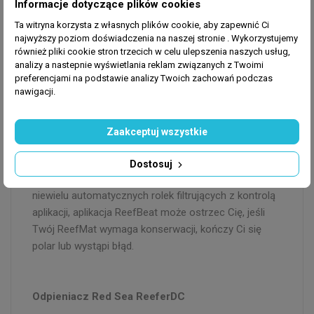
Informacje dotyczące plików cookies
pomocą dołączonego kontrolera lub możesz uzyskać
Ta witryna korzysta z własnych plików cookie, aby zapewnić Ci
dostęp do swoich pomp za pośrednictwem aplikacji
najwyższy poziom doświadczenia na naszej stronie . Wykorzystujemy
ReefBeat na Red Sea.
również pliki cookie stron trzecich w celu ulepszenia naszych usług,
analizy a nastepnie wyświetlania reklam związanych z Twoimi
preferencjami na podstawie analizy Twoich zachowań podczas
nawigacji.
Red Sea ReefMat
ReefMat to najnowsza automatyczna filtracja
Zaakceptuj wszystkie
mechaniczna z Red Sea. ReefMat jest w pełni
zmontowany i jest przeznaczony do zawieszenia z
Dostosuj
boku Red Sea Reef-Spec studzienki. Będąc jednym z
niewielu automatycznych rolek filtrujących z kontrolą
aplikacji, aplikacja ReefBeat może ostrzec Cię, jeśli
Twój ReefMat wymaga konserwacji, kończy Ci się
polar lub wystąpi błąd.
Odpieniacz Red Sea ReeferDC