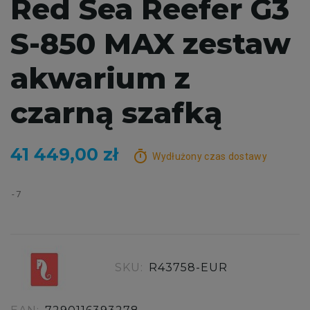
Red Sea Reefer G3
S-850 MAX zestaw
akwarium z
czarną szafką
41 449,00 zł
timer
Wydłużony czas dostawy
7
SKU:
R43758-EUR