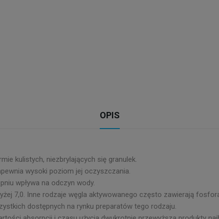
OPIS
ie kulistych, niezbrylających się granulek.
zapewnia wysoki poziom jej oczyszczania.
opniu wpływa na odczyn wody.
ej 7,0. Inne rodzaje węgla aktywowanego często zawierają fosfora
ystkich dostępnych na rynku preparatów tego rodzaju.
tości absorpcji i czasu użycia dwukrotnie przewyższa produkty najb