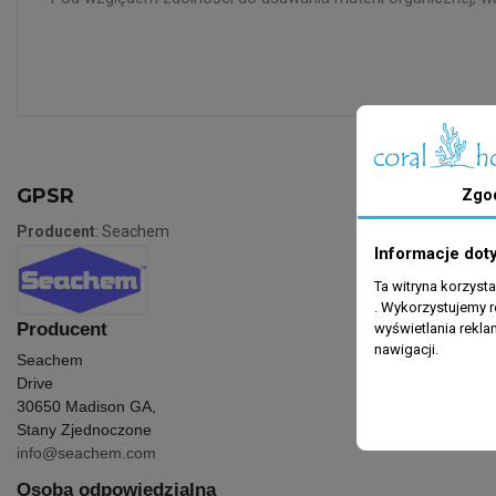
GPSR
Zgo
Producent
: Seachem
Informacje dot
Ta witryna korzyst
. Wykorzystujemy r
Producent
wyświetlania rekl
nawigacji.
Seachem
Drive
30650 Madison GA,
Stany Zjednoczone
info@seachem.com
Osoba odpowiedzialna