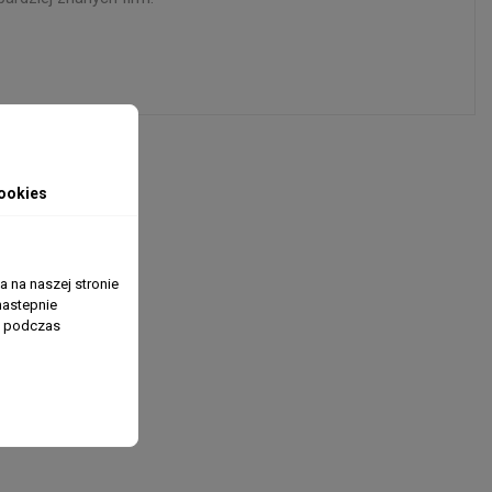
ookies
 na naszej stronie
nastepnie
ń podczas