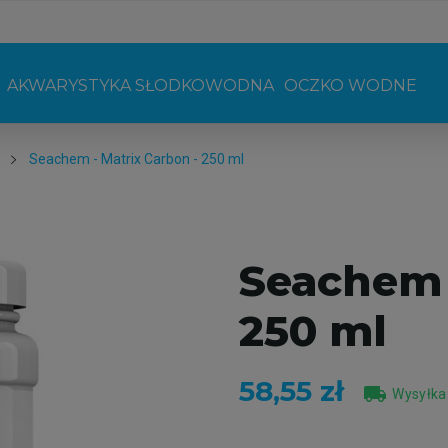
AKWARYSTYKA SŁODKOWODNA
OCZKO WODNE
Seachem - Matrix Carbon - 250 ml
Seachem 
250 ml
58,55 zł
local_shipping
Wysyłka