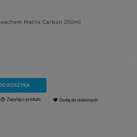
Seachem Matrix Carbon 250ml
DO KOSZYKA
help_outline
Zapytaj o produkt
favorite
Dodaj do ulubionych