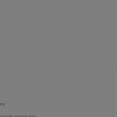
ny.
ardziej znanych firm.