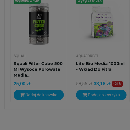
Wysyłka w 24h
Wysyłka w 24h
SQUALI
AQUAFOREST
Squali Filter Cube 500
Life Bio Media 1000ml
Ml Wysoce Porowate
- Wkład Do Fitra
Media...
25,00 zł
58,55 zł
33,18 zł
-21%
Dodaj do koszyka
Dodaj do koszyka