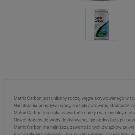
Matrix Carbon jest unikalny rodzaj węgla aktywowanego w form
Nie utrudnia przepływu wody, a dzięki porowatej strukturze 
Matrix Carbon ma niską zawartość sadzy i w minimalnym st
Nawet dodany do wody destylowanej, nie podwyższa pH powyż
Matrix Carbon ma najniższą zawartość tych związków ze wsz
Pod względem zdolności do usuwania materii organicznej, war