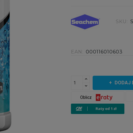
SKU:
EAN:
000116010603
DODAJ 
Oblicz