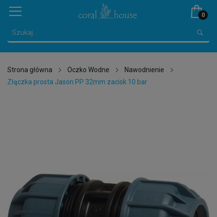
0
Strona główna
Oczko Wodne
Nawodnienie
Złączka prosta Jason PP 32mm zacisk 10 bar