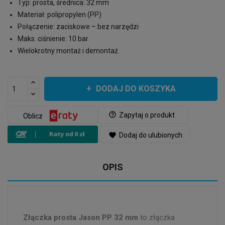
Typ: prosta, średnica: 32 mm
Materiał: polipropylen (PP)
Połączenie: zaciskowe – bez narzędzi
Maks. ciśnienie: 10 bar
Wielokrotny montaż i demontaż
DODAJ DO KOSZYKA
help_outline
Zapytaj o produkt
Oblicz
favorite
Dodaj do ulubionych
OPIS
Złączka prosta Jason PP 32 mm
to złączka