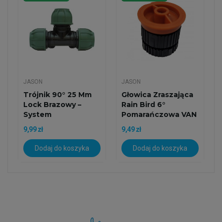
JASON
JASON
Trójnik 90° 25 Mm
Głowica Zraszająca
Lock Brazowy –
Rain Bird 6°
System
Pomarańczowa VAN
Nawodnienia PP
6
9,99 zł
9,49 zł
Dodaj do koszyka
Dodaj do koszyka