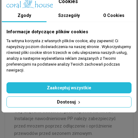
Wystarczy wsunąć rurę PP 32 mm do złączki aż do
Cookies
oporu. System zaciskowy blokuje się automatycznie
– połączenie jest szczelne natychmiast.
Zgody
Szczegóły
O Cookies
Czy złączka Jason jest kompatybilna z innymi
elementami Jason?
Informacje dotyczące plików cookies
Tak. Wszystkie złączki, kolana, trójniki i zaślepki Jason
Ta witryna korzysta z własnych plików cookie, aby zapewnić Ci
PP są ze sobą kompatybilne w tej samej średnicy.
najwyższy poziom doświadczenia na naszej stronie . Wykorzystujemy
Ile razy można zmontować i zdemontować
również pliki cookie stron trzecich w celu ulepszenia naszych usług,
analizy a nastepnie wyświetlania reklam związanych z Twoimi
złączkę Jason?
preferencjami na podstawie analizy Twoich zachowań podczas
System zaciskowy Jason jest zaprojektowany do
nawigacji.
wielokrotnego użytku. Można montać i demontować
wielokrotnie bez utraty szczelności.
Zaakceptuj wszystkie
Do jakich rur pasuje złączka Jason 32 mm?
Do rur PP o zewnętrznej średnicy 32 mm (standard
Dostosuj
instalacji nawodnieniowych).
Czy złączka Jason PP jest odporna na mróz?
Instalacje nawodnieniowe PP należy zabezpieczyć
przed mrozem poprzez odłączenie i opróżnienie
przewodów przed sezonem zimowym.