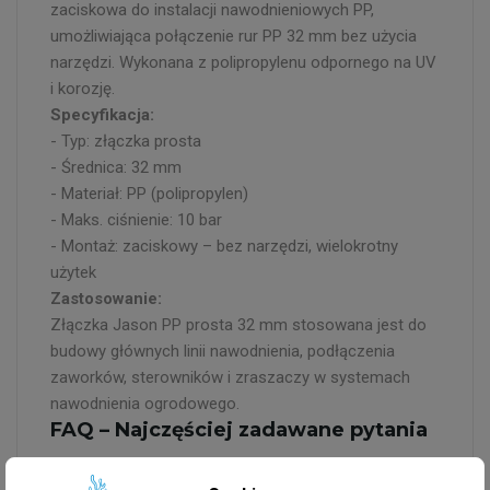
zaciskowa do instalacji nawodnieniowych PP,
umożliwiająca połączenie rur PP 32 mm bez użycia
narzędzi. Wykonana z polipropylenu odpornego na UV
i korozję.
Specyfikacja:
- Typ: złączka prosta
- Średnica: 32 mm
- Materiał: PP (polipropylen)
- Maks. ciśnienie: 10 bar
- Montaż: zaciskowy – bez narzędzi, wielokrotny
użytek
Zastosowanie:
Złączka Jason PP prosta 32 mm stosowana jest do
budowy głównych linii nawodnienia, podłączenia
zaworków, sterowników i zraszaczy w systemach
nawodnienia ogrodowego.
FAQ – Najczęściej zadawane pytania
Jak zamontować złączkę Jason PP 32 mm?