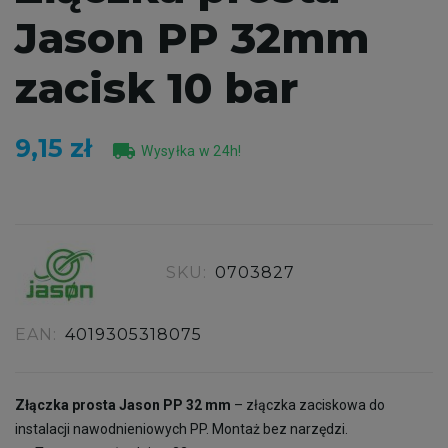
Jason PP 32mm
zacisk 10 bar
9,15 zł
local_shipping
Wysyłka w 24h!
SKU:
0703827
EAN:
4019305318075
Złączka prosta Jason PP 32 mm
– złączka zaciskowa do
instalacji nawodnieniowych PP. Montaż bez narzędzi.