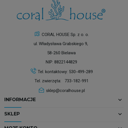
CORAL HOUSE Sp. z o. o.
ul. Władysława Grabskiego 9,
58-260 Bielawa
NIP: 8822144829
Tel. kontaktowy:
530-499-289
Tel. zwierzęta:
733-182-991
sklep@coralhouse.pl
keyboard_arrow_down
INFORMACJE
keyboard_arrow_down
SKLEP